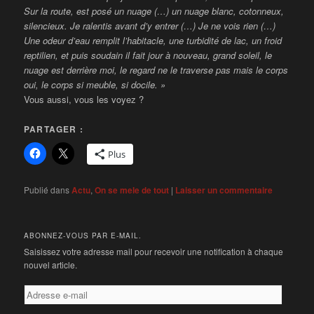
Sur la route, est posé un nuage (…) un nuage blanc, cotonneux,
silencieux. Je ralentis avant d’y entrer (…) Je ne vois
rien (…)
Une odeur d’eau remplit l’habitacle, une turbidité de lac, un froid
reptilien, et puis soudain il fait jour à nouveau, grand soleil, le
nuage est derrière moi, le regard ne le traverse pas mais le corps
oui, le corps si meuble, si docile. »
Vous aussi, vous les voyez ?
PARTAGER :
Plus
Publié dans
Actu
,
On se mele de tout
|
Laisser un commentaire
ABONNEZ-VOUS PAR E-MAIL.
Saisissez votre adresse mail pour recevoir une notification à chaque
nouvel article.
Adresse
e-