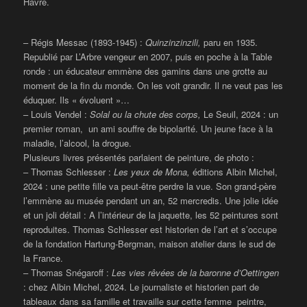
Havre.
– Régis Messac (1893-1945) :
Quinzinzinzili,
paru en 1935.
Republié par L’Arbre vengeur en 2007, puis en poche à la Table
ronde : un éducateur emmène des gamins dans une grotte au
moment de la fin du monde. On les voit grandir. Il ne veut pas les
éduquer. Ils « évoluent »…
– Louis Vendel :
Solal ou la chute des corps,
Le Seuil, 2024 : un
premier roman, un ami souffre de bipolarité. Un jeune face à la
maladie, l’alcool, la drogue.
Plusieurs livres présentés parlaient de peinture, de photo :
– Thomas Schlesser :
Les yeux de Mona,
éditions Albin Michel,
2024 : une petite fille va peut-être perdre la vue. Son grand-père
l’emmène au musée pendant un an, 52 mercredis. Une jolie idée
et un joli détail : A l’intérieur de la jaquette, les 52 peintures sont
reproduites. Thomas Schlesser est historien de l’art et s’occupe
de la fondation Hartung-Bergman, maison atelier dans le sud de
la France.
– Thomas Snégaroff :
Les vies rêvées de la baronne d’Oettingen
: chez Albin Michel, 2024. Le journaliste et historien part de
tableaux dans sa famille et travaille sur cette femme peintre,