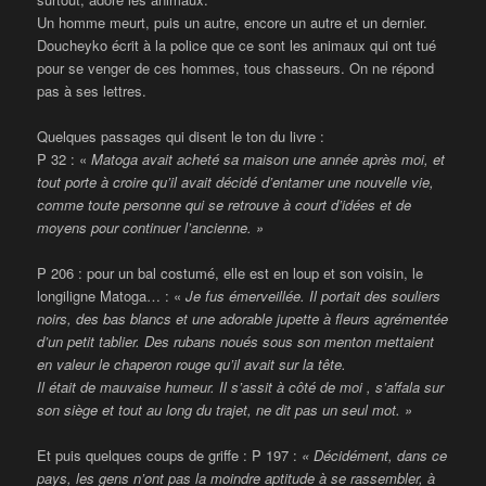
Un homme meurt, puis un autre, encore un autre et un dernier.
Doucheyko écrit à la police que ce sont les animaux qui ont tué
pour se venger de ces hommes, tous chasseurs. On ne répond
pas à ses lettres.
Quelques passages qui disent le ton du livre :
P 32 : «
Matoga avait acheté sa maison une année après moi, et
tout porte à croire qu’il avait décidé d’entamer une nouvelle vie,
comme toute personne qui se retrouve à court d’idées et de
moyens pour continuer l’ancienne. »
P 206 : pour un bal costumé, elle est en loup et son voisin, le
longiligne Matoga… : «
Je fus émerveillée. Il portait des souliers
noirs, des bas blancs et une adorable jupette à fleurs agrémentée
d’un petit tablier. Des rubans noués sous son menton mettaient
en valeur le chaperon rouge qu’il avait sur la tête.
Il était de mauvaise humeur. Il s’assit à côté de moi , s’affala sur
son siège et tout au long du trajet, ne dit pas un seul mot. »
Et puis quelques coups de griffe : P 197 :
« Décidément, dans ce
pays, les gens n’ont pas la moindre aptitude à se rassembler, à