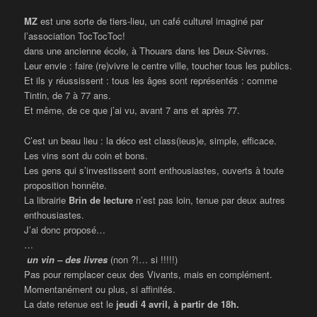
MZ
est une sorte de tiers-lieu, un café culturel imaginé par
l’association TocTocToc!
dans une ancienne école, à Thouars dans les Deux-Sèvres.
Leur envie : faire (re)vivre le centre ville, toucher tous les publics.
Et ils y réussissent : tous les âges sont représentés : comme
Tintin, de 7 à 77 ans.
Et même, de ce que j’ai vu, avant 7 ans et après 77.
C’est un beau lieu : la déco est class(ieus)e, simple, efficace.
Les vins sont du coin et bons.
Les gens qui s’investissent sont enthousiastes, ouverts à toute
proposition honnête.
La librairie
Brin de lecture
n’est pas loin, tenue par deux autres
enthousiastes.
J’ai donc proposé…
…
un vin – des livres
(non ?!… si !!!!!)
Pas pour remplacer ceux des Vivants, mais en complément.
Momentanément ou plus, si affinités.
La date retenue est le
jeudi 4 avril, à partir de 18h.