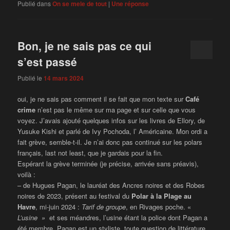
Publié dans
On se mele de tout
|
Une
réponse
Bon, je ne sais pas ce qui
s’est passé
Publié le
14 mars 2024
oui, je ne sais pas comment il se fait que mon texte sur
Café
crime
n’est pas le même sur ma page et sur celle que vous
voyez. J’avais ajouté quelques infos sur les livres de Ellory, de
Yusuke Kishi et parlé de Ivy Pochoda, l’ Américaine. Mon ordi a
fait grève, semble-t-il. Je n’ai donc pas continué sur les polars
français, last not least, que je gardais pour la fin.
Espérant la grève terminée (je précise, arrivée sans préavis),
voilà :
– de Hugues Pagan, le lauréat des Ancres noires et des Robes
noires de 2023, présent au festival du
Polar à la Plage au
Havre
, mi-juin 2024 :
Tarif de groupe
, en Rivages poche. «
L’usine »
et ses méandres, l’usine étant la police dont Pagan a
été membre. Pagan est un styliste, toute question de littérature