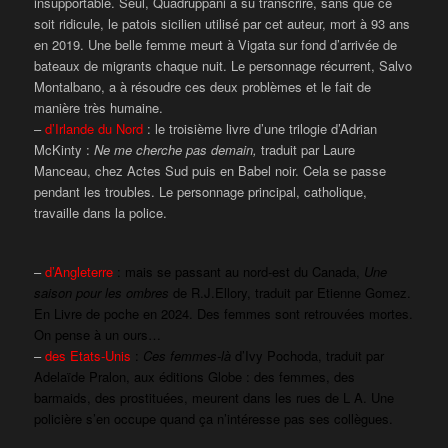
insupportable. Seul, Quadruppani a su transcrire, sans que ce
soit ridicule, le patois sicilien utilisé par cet auteur, mort à 93 ans
en 2019. Une belle femme meurt à Vigata sur fond d’arrivée de
bateaux de migrants chaque nuit. Le personnage récurrent, Salvo
Montalbano, a à résoudre ces deux problèmes et le fait de
manière très humaine.
–
d’Irlande du Nord
: le troisième livre d’une trilogie d’Adrian
McKinty :
Ne me cherche pas demain,
traduit par Laure
Manceau, chez Actes Sud puis en Babel noir. Cela se passe
pendant les troubles. Le personnage principal, catholique,
travaille dans la police.
–
d’Angleterre
: mais se passant au nord-est du Canada,
Une
saison pour les ombres
de R.J.Ellory, traduit par Etienne Gomez.
En Livre de poche en 2024. Des femmes sont retrouvées mortes.
On pense à un ours…
–
des Etats-Unis
:
Ces femmes-là
d’Ivy Pochoda, traduit par
Adelaïde Pralon, aux éditions Globe : des femmes, des
barmaids, des prostituées, meurent dans les rues de L A. Une
policière s’en occupe quand ça n’intéresse pas ses collègues.