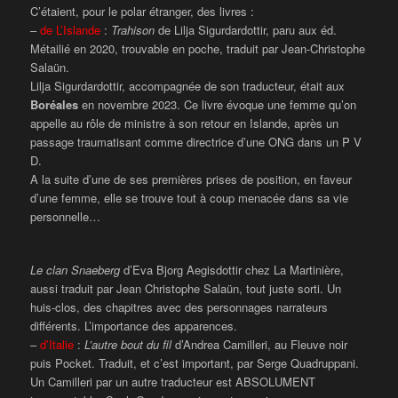
C’étaient, pour le polar étranger, des livres :
–
de L’Islande
:
Trahison
de Lilja Sigurdardottir, paru aux éd.
Métailié en 2020, trouvable en poche, traduit par Jean-Christophe
Salaün.
Lilja Sigurdardottir, accompagnée de son traducteur, était aux
Boréales
en novembre 2023. Ce livre évoque une femme qu’on
appelle au rôle de ministre à son retour en Islande, après un
passage traumatisant comme directrice d’une ONG dans un P V
D.
A la suite d’une de ses premières prises de position, en faveur
d’une femme, elle se trouve tout à coup menacée dans sa vie
personnelle…
Le clan Snaeberg
d’Eva Bjorg Aegisdottir chez La Martinière,
aussi traduit par Jean Christophe Salaün, tout juste sorti. Un
huis-clos, des chapitres avec des personnages narrateurs
différents. L’importance des apparences.
–
d’Italie
:
L’autre bout du fil
d’Andrea Camilleri, au Fleuve noir
puis Pocket. Traduit, et c’est important, par Serge Quadruppani.
Un Camilleri par un autre traducteur est ABSOLUMENT