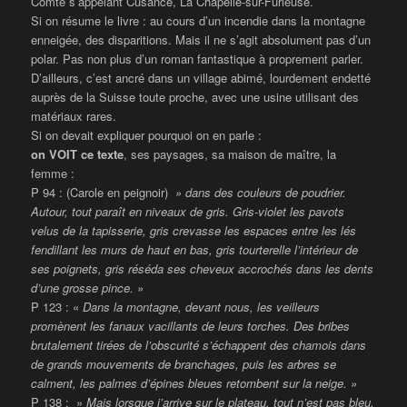
Comté s’appelant Cusance, La Chapelle-sur-Furieuse.
Si on résume le livre : au cours d’un incendie dans la montagne
enneigée, des disparitions. Mais il ne s’agit absolument pas d’un
polar. Pas non plus d’un roman fantastique à proprement parler.
D’ailleurs, c’est ancré dans un village abimé, lourdement endetté
auprès de la Suisse toute proche, avec une usine utilisant des
matériaux rares.
Si on devait expliquer pourquoi on en parle :
on VOIT ce texte
, ses paysages, sa maison de maître, la
femme :
P 94 : (Carole en peignoir)
» dans des couleurs de poudrier.
Autour, tout paraît en niveaux de gris. Gris-violet les pavots
velus de la tapisserie, gris crevasse les espaces entre les lés
fendillant les murs de haut en bas, gris tourterelle l’intérieur de
ses poignets, gris réséda ses cheveux accrochés dans les dents
d’une grosse pince. »
P 123 : «
Dans la montagne, devant nous, les veilleurs
promènent les fanaux vacillants de leurs torches. Des bribes
brutalement tirées de l’obscurité s’échappent des chamois dans
de grands mouvements de branchages, puis les arbres se
calment, les palmes d’épines bleues retombent sur la neige. »
P 138 : »
Mais lorsque j’arrive sur le plateau, tout n’est pas bleu.