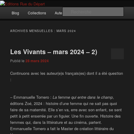
Aller
Aller
Incitation au voyage, du roman noir au poème.
au
au
Menu
Rech
Blog
Collections
Auteurs
Nous ?…
Contact
contenu
contenu
principal
principal
secondaire
Editions Rue du Départ
ARCHIVES MENSUELLES :
MARS 2024
Les Vivants – mars 2024 – 2)
Publié le
28 mars 2024
Continuons avec les auteur(e)s français(es) dont il a été question
:
– Emmanuelle Tornero :
La femme qui entre dans le champ
,
éditions Zoé, 2024 : histoire d’une femme qui ne sait pas quoi
faire de sa maternité. Elle s’en va, erre avec son enfant, se sent
petit à petit enserrée par un figuier. Une fin ouverte. Histoire des
femmes qui, dans la littérature et au cinéma, partent.
Emmanuelle Tornero a fait le Master de création littéraire du