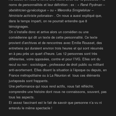
noms de personnalités et leur définition : ex :
» René Frydman –
obstétricien-gynécologue
» ou «
Weronika Smigielskav –
féministe activiste polonaise
« . On nous a aussi expliqué que,
dans le temps imparti, on ne pourrait entendre que 8
témoignages.
On s’installe donc et arrive alors un comédien ou une
comédienne qui dit un texte de cette personnalité. Ce texte
provient d’archives et de rencontres avec Emilie Rousset, des
entretiens qui duraient environ trois heures et qui sont résumés
en à peu près un quart d’heure. Les 12 personnes sont très
différentes, voire opposées, contre et pour l’IVG. Elles ont du
recul ou non : sociologue , professeur de droit public ou militant
anti-avortement. Elles disent la situation à l’époque ou depuis, en
France métropolitaine ou à La Réunion et tous ces éléments
juxtaposés sont frappants.
Une performance qui nous rend actifs, nous fait réfléchir,
comprendre une histoire dont nous ne connaissons, souvent, pas
tous les aspects.
Et assez fascinant est le fait de savoir que personne n’a vu ni
entendu le même spectacle !