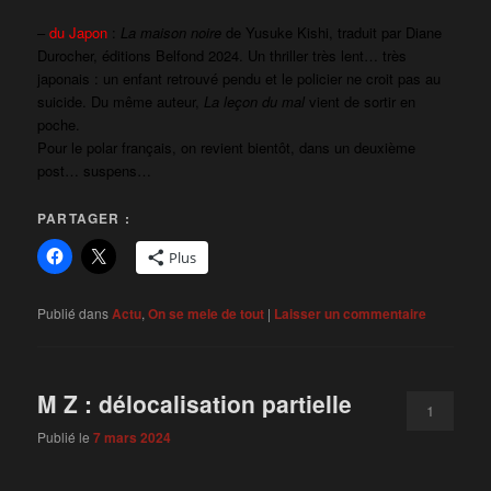
–
du Japon
:
La maison noire
de Yusuke Kishi, traduit par Diane
Durocher, éditions Belfond 2024. Un thriller très lent… très
japonais : un enfant retrouvé pendu et le policier ne croit pas au
suicide. Du même auteur,
La leçon du mal
vient de sortir en
poche.
Pour le polar français, on revient bientôt, dans un deuxième
post… suspens…
PARTAGER :
Plus
Publié dans
Actu
,
On se mele de tout
|
Laisser un commentaire
M Z : délocalisation partielle
1
Publié le
7 mars 2024