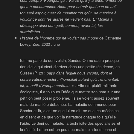
pour compte. Pourquoi ça ? Parce qu’il y a énormément de
gens à
concurrencer. Alors pour obtenir quoi que ce soit,
ton seul espoir, c’est de modifier ton goût, de manière à
vouloir ce dont les autres ne veulent pas. Et Molina a
développé ainsi son goût, comme, avant lui, les
surréalistes. »
Histoire de l’homme qui ne voulait pas mourir
de Catherine
Lovey, Zoé, 2023 : une
femme parle de son voisin, Sandor. On ne saura presque
rien d’elle qui vient d’arriver dans une petite résidence, en
Suisse (P. 23 :
pays dans lequel nous vivons, dont le
conservatisme replet m’horripilait autant qu’il l’enchantait,
lui, le natif d’Europe centrale. »
. Elle est plutôt militante
écologiste, il a toujours l’idée que mettre son nom sur une
pétition peut poser problème. Ils se voient assez souvent
mais de manière détachée. La maladie commence pour
Sandor et là, c’est ce que lui en dit, ce que les médecins
en disent et ce que voit la narratrice chaque fois qu’elle
l’aide. Le déni du malade, la technicité des spécialistes et
la réalité. Le ton est un peu sec mais cela fonctionne et