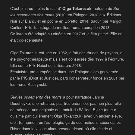
C’est plus ou moins le cas d
‘ Olga Tokarczuk
, auteure de
Sur
les ossements des morts
(2010, en Pologne, 2012 aux Éditions
Noir sur Blanc, et en poche en Libretto, 2014, traduit par Margot
Carlier). Prix Transfuge du meilleur roman européen 2018.
Ce livre a été adapté au cinéma en 2017 et le film primé. Elle en
était co-scénariste.
Olga Tokarczuk est née en 1962, a fait des études de psycho, a
été psychothérapeute mais s’est consacrée dès 1997 à l’écriture.
Elle est le Prix Nobel de Littérature 2018.
Féministe, pro-européenne dans une Pologne alors gouvernée
par le PIS (Droit et Justice), parti conservateur fondé en 2001 par
les frères Kaczynski.
Sur les ossements des
morts
a pour narratrice Janina
Doucheyko, une retraitée, pas très ordonnée, pas non plus folle
de ménage, une originale qui traduit du William Blake (auteur
qu’aime particulièrement Olga Tokarczuk) avec un ancien élève,
croit fermement en l’astrologie, garde des maisons secondaires
l’hiver dans le village alors presque désert où elle réside et,
surtout, adore les animaux.