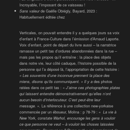
Incroyable, l’imposant de ce vaisseau !
Sans valeur
de Gaëlle Obiégly, Bayard, 2023 :
Habituellement éditée chez
Verticales, on pouvait entendre il y a quelques jours sa voix
d’enfant à France-Culture dans l’émission d’Arnaud Laporte.
Voix d’enfant, point de départ du livre aussi – la narratrice
ramasse un petit tas d’ordures abandonnées dans la rue –
mais pas les propos qu’il entraîne : la place des objets
dans notre vie, leur côté caduque, l’histoire possible de la
personne qui l’a déposé là, l’appropriation de cette histoire :
« Les souvenirs d’une inconnue prennent la place des
miens, disons qu’ils communiquent. » Il y a
des photos
ratées dans ce petit tas : «
J’aime ces photographies plates
qui laissent entendre démonstrativement qu’elles n’ont
aucun besoin d’interlocuteur. C’est peut-être leur
message. ».
La référence à une collection new-yorkaise
commencée par un éboueur, Molina : p 78-79 : «
La vie à
New York, constate Warhol, encourage les gens à vouloir
ce que personne ne veut – à vouloir les choses laissées