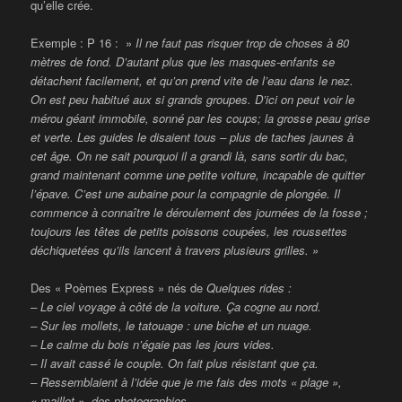
qu’elle crée.
Exemple : P 16 : »
Il ne faut pas risquer trop de choses à 80
mètres de fond. D’autant plus que les masques-enfants se
détachent facilement, et qu’on prend vite de l’eau dans le nez.
On est peu habitué aux si grands groupes. D’ici on peut voir le
mérou géant immobile, sonné par les coups; la grosse peau grise
et verte. Les guides le disaient tous – plus de taches jaunes à
cet âge. On ne sait pourquoi il a grandi là, sans sortir du bac,
grand maintenant comme une petite voiture, incapable de quitter
l’épave. C’est une aubaine pour la compagnie de plongée. Il
commence à connaître le déroulement des journées de la fosse ;
toujours les têtes de petits poissons coupées, les roussettes
déchiquetées qu’ils lancent à travers plusieurs grilles. »
Des « Poèmes Express » nés de
Quelques rides :
– Le ciel voyage à côté de la voiture.
Ça cogne au nord.
– Sur les mollets, le tatouage : une biche et un nuage.
– Le calme du bois n’égaie pas les jours vides.
– Il avait cassé le couple. On fait plus résistant que ça.
– Ressemblaient à l’idée que je me fais des mots « plage »,
« maillot », des photographies.