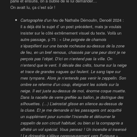
parlé et ensuite, on a oublié de le lui demander…
On avait lu, ça c’est sûr !
Cartographie d’un feu
de Nathalie Démoulin, Denoël 2024 :
il a déjà été le sujet d’ un post précédent, mais je voulais
insister sur le côté extrêmement visuel du texte. Voilà un
autre passage, p 75 : «
Une poignée de chamois
s’éparpillent sur une bande rocheuse au-dessus de la zone
de feu, en un bref remous, chassés par une peur dont je ne
perçois pas l’objet. D’ici on n’entend pas la ville. On
n’entend que le vent. Il dévale des crêts, tourne sur la neige
et trace de grandes vagues qui feulent. Le sang tape sur
mes tympans. Alors je n’entends pas venir le zeppelin. Son
ombre se referme d’un coup, éteignant les soleils sur la
neige. Il est juste au-dessus de moi, énorme
coque muette.
Dans la nacelle de verre greffée au ballon, je distingue des
silhouettes. (…) L’aérostat glisse en silence au-dessus de
la cluse. Et je me demande si les passagers ont acquitté
un supplément pour survoler l’incendie et détourner le
zeppelin de son circuit habituel, ou bien si la compagnie a
affrété un vol spécial. Vous pensez ! Un incendie si insensé
! Le dirigeable s’élève paresseusement vers Furieuse »…