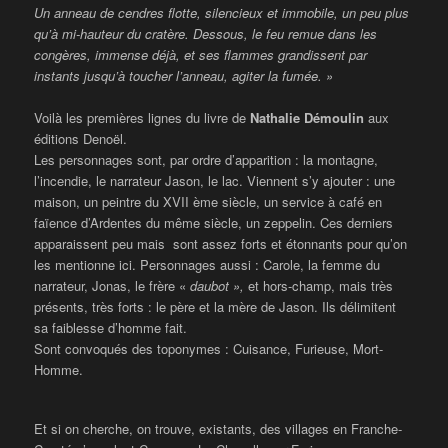
Un anneau de cendres flotte, silencieux et immobile, un peu plus
qu’à mi-hauteur du cratère. Dessous, le feu remue dans les
congères, immense déjà, et ses flammes grandissent par
instants jusqu’à toucher l’anneau, agiter la fumée. »
Voilà les premières lignes du livre de
Nathalie Démoulin
aux
éditions Denoël.
Les personnages sont, par ordre d’apparition : la montagne,
l’incendie, le narrateur Jason, le lac. Viennent s’y ajouter : une
maison, un peintre du XVII ème siècle, un service à café en
faïence d’Ardentes du même siècle, un zeppelin. Ces derniers
apparaissent peu mais sont assez forts et étonnants pour qu’on
les mentionne ici. Personnages aussi : Carole, la femme du
narrateur, Jonas, le frère «
daubot »,
et hors-champ, mais très
présents, très forts : le père et la mère de Jason. Ils délimitent
sa faiblesse d’homme fait.
Sont convoqués des toponymes : Cuisance, Furieuse, Mort-
Homme.
Et si on cherche, on trouve, existants, des villages en Franche-