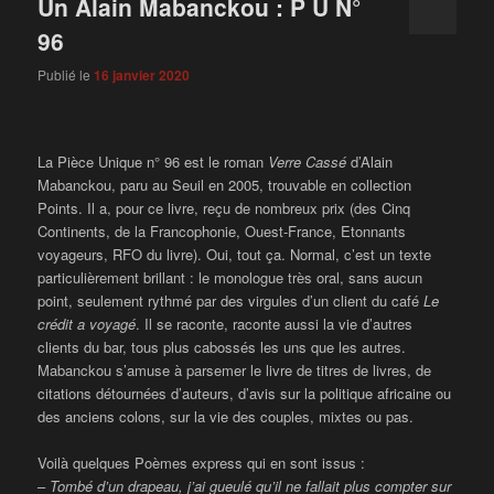
Un Alain Mabanckou : P U N°
96
Publié le
16 janvier 2020
La Pièce Unique n° 96 est le roman
Verre Cassé
d’Alain
Mabanckou, paru au Seuil en 2005, trouvable en collection
Points. Il a, pour ce livre, reçu de nombreux prix (des Cinq
Continents, de la Francophonie, Ouest-France, Etonnants
voyageurs, RFO du livre). Oui, tout ça. Normal, c’est un texte
particulièrement brillant : le monologue très oral, sans aucun
point, seulement rythmé par des virgules d’un client du café
Le
crédit a voyagé
. Il se raconte, raconte aussi la vie d’autres
clients du bar, tous plus cabossés les uns que les autres.
Mabanckou s’amuse à parsemer le livre de titres de livres, de
citations détournées d’auteurs, d’avis sur la politique africaine ou
des anciens colons, sur la vie des couples, mixtes ou pas.
Voilà quelques Poèmes express qui en sont issus :
–
Tombé d’un drapeau, j’ai gueulé qu’il ne fallait plus compter sur