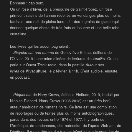
Bonneau : capiteux.
Ou un rosé d’hiver, de la presqu’île de Saint-Tropez, un rosé
primeur : raisins de l’année récoltés en vendanges plus ou moins
tardives, une nuit de pleine lune… ! : des « grains de glace »qui
donnent quelque chose de très frais en bouche et une belle robe
cristalline.
Les livres qui les accompagnaient :
–
Sisyphe est une femme
de Geneviève Brisac, éditions de
l’Olivier, 2019 : une mine d’idées de lectures d’auteurEs. On en
parle sur Ouest Track radio, dans la pastille
Autour des
livres
de
Vivaculture
, le 2 février, à 11h. C’est audible, ensuite,
en podcast.
–
Péquenots
de Harry Crews, éditions Finitude, 2019, traduit par
Nicolas Richard. Harry Crews (1935-2012) est un (très bon)
auteur américain de romans noirs. Ce livre est une compilation
de reportages ou de textes plus ou moins autobiographiques,
parus dans des revues entre 1974 et 1977. Il y parle de
l’Amérique, de randonnées, des rednecks, de l’après Vietnam, de
l’écriture
.
Il a une tête de dur à cuire (c’est lui sur la première de