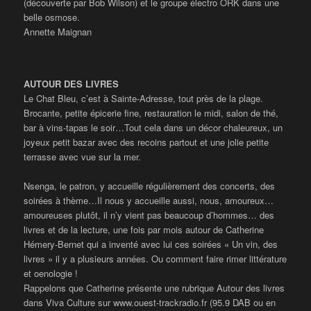
(découverte par Bob Wilson) et le groupe électro ORK dans une
belle osmose.
Annette Maignan
AUTOUR DES LIVRES
Le Chat Bleu, c’est à Sainte-Adresse, tout près de la plage.
Brocante, petite épicerie fine, restauration le midi, salon de thé,
bar à vins-tapas le soir…Tout cela dans un décor chaleureux, un
joyeux petit bazar avec des recoins partout et une jolie petite
terrasse avec vue sur la mer.
Nsenga, le patron, y accueille régulièrement des concerts, des
soirées à thème…Il nous y accueille aussi, nous, amoureux…
amoureuses plutôt, il n’y vient pas beaucoup d’hommes… des
livres et de la lecture, une fois par mois autour de Catherine
Hémery-Bernet qui a inventé avec lui ces soirées « Un vin, des
livres » il y a plusieurs années. Ou comment faire rimer littérature
et oenologie !
Rappelons que Catherine présente une rubrique Autour des livres
dans Viva Culture sur www.ouest-trackradio.fr (95.9 DAB ou en