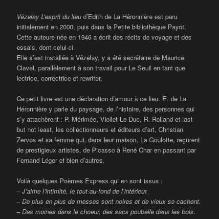
Vézelay L’esprit du lieu
d’Edith de La Héronnière est paru
initialement en 2000, puis dans la Petite bibliothèque Payot.
Cette auteure née en 1946 a écrit des récits de voyage et des
essais, dont celui-ci.
Elle s’est installée à Vézelay, y a été secrétaire de Maurice
Clavel, parallèlement à son travail pour Le Seuil en tant que
lectrice, correctrice et rewriter.
Ce petit livre est une déclaration d’amour à ce lieu. E. de La
Héronnière y parle du paysage, de l’histoire, des personnes qui
s’y attachèrent : P. Mérimée, Viollet Le Duc, R. Rolland et last
but not least, les collectionneurs et éditeurs d’art, Christian
Zervos et sa femme qui, dans leur maison, La Goulotte, reçurent
de prestigieux artistes, de Picasso à René Char en passant par
Fernand Léger et bien d’autres,
Voilà quelques Poèmes Express qui en sont issus :
–
J’aime l’intimité, le tout-au-fond de l’intérieur.
– De plus en plus de messes sont noires et de vieux se cachent.
– Des moines dans le choeur, des sacs poubelle dans les bois.