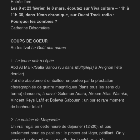
Entrée libre
Les 9 et 23 février, le 8 mars, écoutez sur Viva culture – 11h à
11h 30, dans 10mn chronique, sur Ouest Track radio :
Pourquoi les zombies ?
Catherine Désormière
COUPS DE COEUR
Au festival
Le Goût des autres
1-
Le jeune noir à l’épée
Abd Al Malik/Salia Sanou (vu dans
Multiple(s)
à Avignon l’été
dernier)
J’ai été absolument emballée, emportée par la prestation
chorégraphiée de quatre magnifiques (dans tous les sens du
terme) danseurs, à savoir Salomon Asaro, Akeem Alias Washko,
Vincent Keys Lafif et Bolewa Sabourin : un pur et rare moment
de bonheur total !
2-
La cuisine de Marguerite
Un vrai régal en cette heure de déjeuner (12h30), et pas
seulement pour les papilles : le propos est léger, pétillant. On y
apprend, entre autres, la recette des boulettes « à la