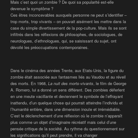
Mais c’est quoi un zombie ? De quoi sa popularité est-elle
devenue le symptôme ?
Ces êtres inconcevables auxquels personne ne peut s’identifier –
trop morts, trop vivants – on pouvait aisément les mettre dans la
case du simple divertissement de la pop-culture. Mais ils se sont
infiltrés dans les réflexions de philosophes, de sociologues, de
neurologues, d’ethnologues, qui, se saisissant du sujet, ont
dévoilé les préoccupations contemporaines.
Dans le cinéma des années Trente, aux Etats-Unis, la figure du
zombie était associée aux fantasmes liés au Vaudou et au réveil
des morts. En 1968,
La nuit des morts-vivants
, le film de George
A. Romero, lui a donné un sens différent. Des zombies déferlent
en une meute vacillante et deviennent le symbole de l’effrayant
inattendu, d’un quelque chose qui pourrait atteindre l’individu et
l’humanité entière, dans une dimension inouïe et irrémédiable.
C’est le déclenchement d’une réflexion où le zombie n’apparaît
plus comme un objet d’imaginaire récréatif mais celui d’une
pensée critique de la société. Au rythme du questionnement sur
les significations qu’il peut prendre, il va changer