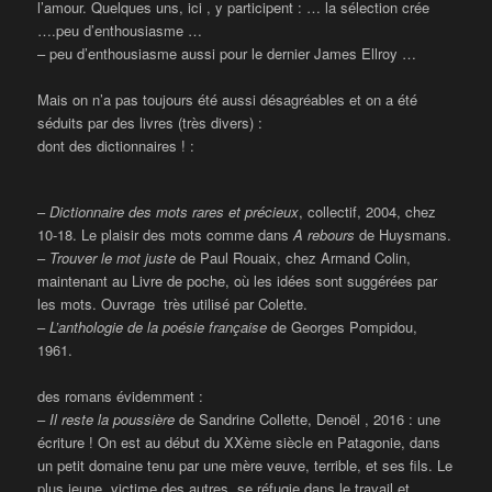
l’amour. Quelques uns, ici , y participent : … la sélection crée
….peu d’enthousiasme …
– peu d’enthousiasme aussi pour le dernier James Ellroy …
Mais on n’a pas toujours été aussi désagréables et on a été
séduits par des livres (très divers) :
dont des dictionnaires ! :
–
Dictionnaire des mots rares et précieux
, collectif, 2004, chez
10-18. Le plaisir des mots comme dans
A rebours
de Huysmans.
–
Trouver le mot juste
de Paul Rouaix, chez Armand Colin,
maintenant au Livre de poche, où les idées sont suggérées par
les mots. Ouvrage très utilisé par Colette.
–
L’anthologie de la poésie française
de Georges Pompidou,
1961.
des romans évidemment :
–
Il reste la poussière
de Sandrine Collette, Denoël , 2016 : une
écriture ! On est au début du XXème siècle en Patagonie, dans
un petit domaine tenu par une mère veuve, terrible, et ses fils. Le
plus jeune, victime des autres, se réfugie dans le travail et