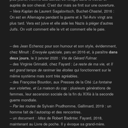
auprès de son cheval. C’est dur mais se finit sur une ouverture.
–
Vera Kaplan
de Laurent Sagalovitsch, Buchet-Chastel, 2016 :
On est en Allemagne pendant la guerre et à Tel-Aviv vingt ans
plus tard. Vera est juive et elle aide les Nazis à piéger d’autres
Juifs. On voit comment elle le vit et comment elle le paie.
– des Jean Echenoz pour son humour et son style, évidemment,
chez Minuit :
Envoyée spéciale,
paru en 2016 et, à paraître
dans
deux jours
, le 3 janvier 2020 :
Vie de Gérard Fulmar.
– des Virginie Grimaldi, chez Fayard :
Le reste de ma vie,
et
Il
est grand temps de ranimer les étoiles
qui fonctionnent sur le
même système mais sont très agréables.
– des Françoise Bourdon, aux Presses de la Cité :
La fontaine
aux violettes, et La maison du cap
: plusieurs générations de
femmes, leur ascension sociale de la fin du XIXè à la seconde
guerre mondiale.
–
Par les routes
de Sylvain Prudhomme, Gallimard, 2019 : un
homme fait de l’autostop et des rencontres.
– un document :
Idiss
de Robert Badinter, Fayard, 2018,
maintenant au Livre de poche. Il y évoque sa grand-mère.