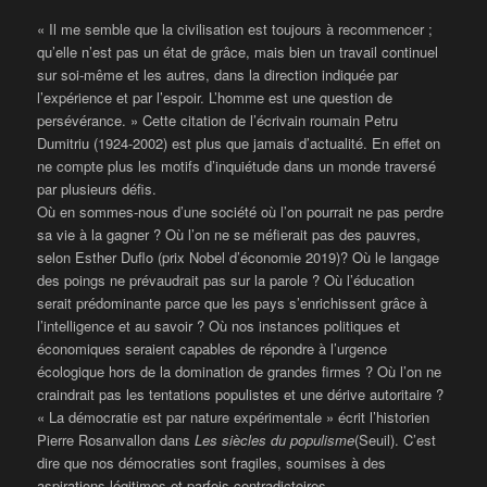
« Il me semble que la civilisation est toujours à recommencer ;
qu’elle n’est pas un état de grâce, mais bien un travail continuel
sur soi-même et les autres, dans la direction indiquée par
l’expérience et par l’espoir. L’homme est une question de
persévérance. » Cette citation de l’écrivain roumain Petru
Dumitriu (1924-2002) est plus que jamais d’actualité. En effet on
ne compte plus les motifs d’inquiétude dans un monde traversé
par plusieurs défis.
Où en sommes-nous d’une société où l’on pourrait ne pas perdre
sa vie à la gagner ? Où l’on ne se méfierait pas des pauvres,
selon Esther Duflo (prix Nobel d’économie 2019)? Où le langage
des poings ne prévaudrait pas sur la parole ? Où l’éducation
serait prédominante parce que les pays s’enrichissent grâce à
l’intelligence et au savoir ? Où nos instances politiques et
économiques seraient capables de répondre à l’urgence
écologique hors de la domination de grandes firmes ? Où l’on ne
craindrait pas les tentations populistes et une dérive autoritaire ?
« La démocratie est par nature expérimentale » écrit l’historien
Pierre Rosanvallon dans
Les siècles du populisme
(Seuil). C’est
dire que nos démocraties sont fragiles, soumises à des
aspirations légitimes et parfois contradictoires.