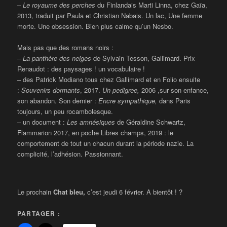
–
Le royaume des perches
du Finlandais Marti Linna, chez Gaïa,
2013, traduit par Paula et Christian Nabais. Un lac, Une femme
morte. Une obsession. Bien plus calme qu’un Nesbo.
Mais pas que des romans noirs :
–
La panthère des neiges
de Sylvain Tesson, Gallimard. Prix
Renaudot : des paysages ! un vocabulaire !
– des Patrick Modiano tous chez Gallimard et en Folio ensuite
:
Souvenirs dormants
, 2017.
Un p
edigree,
2006 ,sur son enfance,
son abandon. Son dernier :
Encre sympathique,
dans Paris
toujours, un peu rocambolesque.
– un document :
Les amnésiques
de Géraldine Schwartz,
Flammarion 2017, en poche Libres champs, 2019 : le
comportement de tout un chacun durant la période nazie. La
complicité, l’adhésion. Passionnant.
Le prochain
Chat bleu,
c’est jeudi 6 février. A bientôt ! ?
PARTAGER :