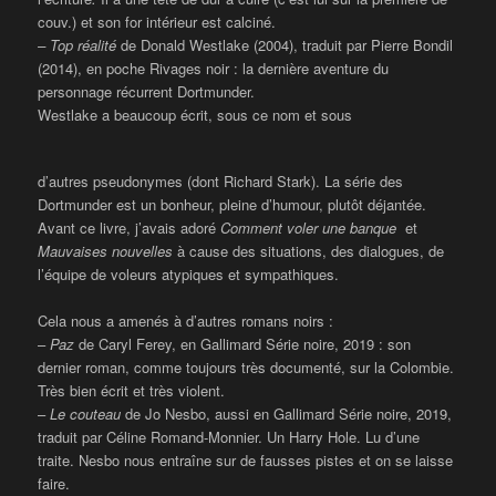
couv.) et son for intérieur est calciné.
– Top réalité
de Donald Westlake (2004), traduit par Pierre Bondil
(2014), en poche Rivages noir : la dernière aventure du
personnage récurrent Dortmunder.
Westlake a beaucoup écrit, sous ce nom et sous
d’autres pseudonymes (dont Richard Stark). La série des
Dortmunder est un bonheur, pleine d’humour, plutôt déjantée.
Avant ce livre, j’avais adoré
Comment voler une banque
et
Mauvaises nouvelles
à cause des situations, des dialogues, de
l’équipe de voleurs atypiques et sympathiques.
Cela nous a amenés à d’autres romans noirs :
–
Paz
de Caryl Ferey, en Gallimard Série noire, 2019 : son
dernier roman, comme toujours très documenté, sur la Colombie.
Très bien écrit et très violent.
–
Le couteau
de Jo Nesbo, aussi en Gallimard Série noire, 2019,
traduit par Céline Romand-Monnier. Un Harry Hole. Lu d’une
traite. Nesbo nous entraîne sur de fausses pistes et on se laisse
faire.