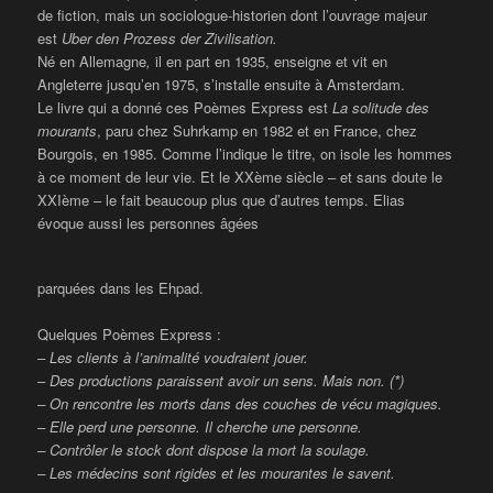
de fiction, mais un sociologue-historien dont l’ouvrage majeur
est
Uber den Prozess der Z
ivilisation.
Né en Allemagne
,
il en part en 1935, enseigne et vit en
Angleterre jusqu’en 1975, s’installe ensuite à Amsterdam.
Le livre qui a donné ces Poèmes Express est
La solitude des
mourants
, paru chez Suhrkamp en 1982 et en France, chez
Bourgois, en 1985. Comme l’indique le titre, on isole les hommes
à ce moment de leur vie. Et le XXème siècle – et sans doute le
XXIème – le fait beaucoup plus que d’autres temps. Elias
évoque aussi les personnes âgées
parquées dans les Ehpad.
Quelques Poèmes Express :
–
Les clients à l’animalité voudraient jouer.
– Des productions paraissent avoir un sens. Mais non. (*)
– On rencontre les morts dans des couches de vécu magiques.
– Elle perd une personne. Il cherche une personne.
– Contrôler le stock dont dispose la mort la soulage.
– Les médecins sont rigides et les mourantes le savent.