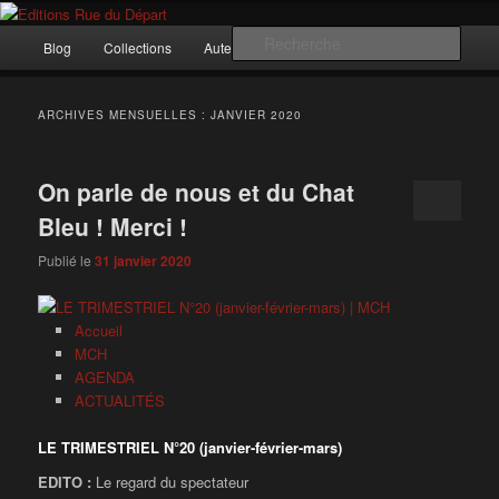
Aller
Aller
Incitation au voyage, du roman noir au poème.
au
au
Menu
Rech
Blog
Collections
Auteurs
Nous ?…
Contact
contenu
contenu
principal
principal
secondaire
Editions Rue du Départ
ARCHIVES MENSUELLES :
JANVIER 2020
On parle de nous et du Chat
Bleu ! Merci !
Publié le
31 janvier 2020
Accueil
MCH
AGENDA
ACTUALITÉS
LE TRIMESTRIEL N°20 (janvier-février-mars)
EDITO :
Le regard du spectateur