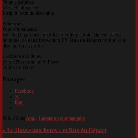
Nous y sommes.
Même le dimanche.
Jusqu’à la fin de décembre
Pour vous,
Pour vos cadeaux.
Rue du Départ offre un joli carnet-livre à tout acheteur, dans la
boutique, de
deux livres
dont
UN
Rue du Départ
: qu’on se le
dise, qu’on en profite.
Le Havre aux livres
67 rue Bernardin de St Pierre
76600 Le Havre
Partager :
Facebook
X
Plus
Publié dans
Actu
|
Laisser un commentaire
« Le Havre aux livres » et Rue du Départ