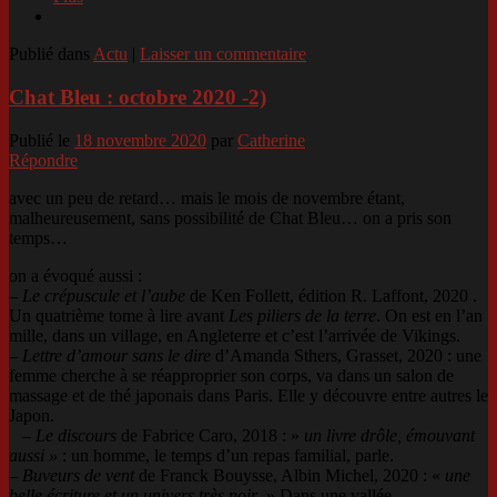
Publié dans
Actu
|
Laisser un commentaire
Chat Bleu : octobre 2020 -2)
Publié le
18 novembre 2020
par
Catherine
Répondre
avec un peu de retard… mais le mois de novembre étant,
malheureusement, sans possibilité de Chat Bleu… on a pris son
temps…
on a évoqué aussi :
–
Le crépuscule et l’aube
de Ken Follett, édition R. Laffont, 2020 .
Un quatrième tome à lire avant
Les piliers de la terre
. On est en l’an
mille, dans un village, en Angleterre et c’est l’arrivée de Vikings.
–
Lettre d’amour sans le dire
d’Amanda Sthers, Grasset, 2020 : une
femme cherche à se réapproprier son corps, va dans un salon de
massage et de thé japonais dans Paris. Elle y découvre entre autres le
Japon.
–
Le discours
de Fabrice Caro, 2018 : »
un livre drôle, émouvant
aussi »
: un homme, le temps d’un repas familial, parle.
–
Buveurs de vent
de Franck Bouysse, Albin Michel, 2020 : «
une
belle écriture et un univers très noir
. » Dans une vallée