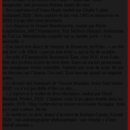
imaginaire, une personne domine toutes les vies.
–
Nos espérances
d’Anna Hope, traduit par Elodie Leplat,
Gallimard 2020 : trois copines en fac vers 1995 se retrouvent en
2010. Ce qu’elles sont devenues.
–
Les disparus
de Daniel Mendelssohn, traduit par Pierre
Guglielmina, 2007 Flammarion. Prix Médicis étranger, maintenant
en J’ai Lu. Mendelssohn enquête sur sa famille juive. «
Une
merveille
. »
–
Une mort très douce
de Simone de Beauvoir, en Folio : »
un très
joli livre »
de 1964, «
pas
du tout triste »
, sur la fin de sa mère.
–
Arcadie
d’Emmanuelle Bayamack-Tam, chez POL et en Folio.
Prix des lycéens et prix du livre Inter. Dans un ancien pensionnat,
des marginaux vivent ensemble, forment une sorte de secte. Ils ont
un discours sur l’amour, l’accueil. Tout bascule quand un migrant
arrive.
–
Le dernier des
branleurs
de Vincent Mondiot, Actes Sud Junior,
2020 : ce n’est pas drôle d’être un ado…
–
L’espion et le traître
de Ben Macintyre, traduit par Henri
Bernard, Pocket, 2020 : l’histoire vraie d’un agent double dans les
années 1970. Oleg Gurlievski vit encore en Grande Bretagne. John
Le Carré a adoré, dit-on.
– Le bonheur, sa dent, douce à la mort
de Barbara Cassin, Fayard
2020 : son autobiographie philosophique : une femme
«
d’une
liberté absolue ».