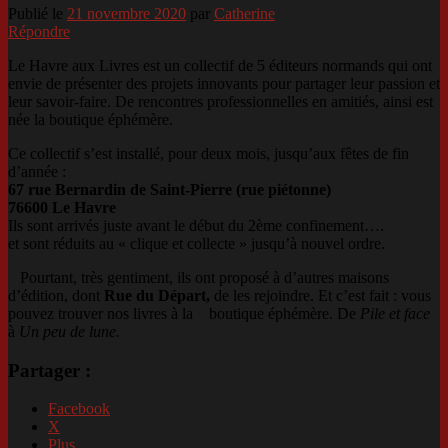
Publié le
21 novembre 2020
par
Catherine
Répondre
Le Havre aux Livres est un collectif de 5 éditeurs normands qui ont
envie de présenter des projets innovants pour partager leur passion et
leur savoir-faire. De rencontres professionnelles en amitiés, ainsi est
née la boutique éphémère.
Ce collectif s’est installé, pour deux mois, jusqu’aux fêtes de fin
d’année :
67 rue Bernardin de Saint-Pierre (rue piétonne)
76600 Le Havre
Ils sont arrivés juste avant le début du 2ème confinement….
et sont réduits au « clique et collecte » jusqu’à nouvel ordre.
Pourtant, très gentiment, ils ont proposé à d’autres maisons
d’édition, dont
Rue du Départ,
de les rejoindre. Et c’est fait : vous
pouvez trouver nos livres à la
boutique éphémère. De
Pile et face
à
Un peu de lune.
Partager :
Facebook
X
Plus