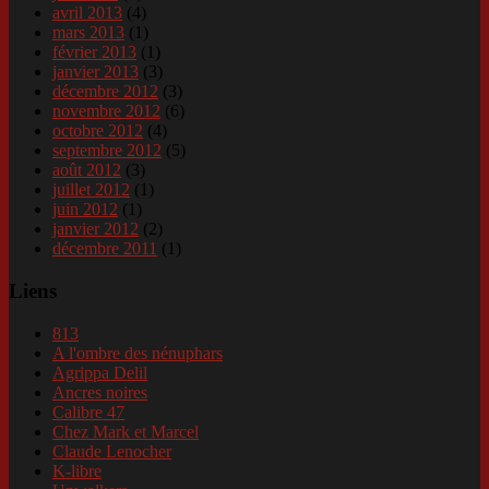
avril 2013
(4)
mars 2013
(1)
février 2013
(1)
janvier 2013
(3)
décembre 2012
(3)
novembre 2012
(6)
octobre 2012
(4)
septembre 2012
(5)
août 2012
(3)
juillet 2012
(1)
juin 2012
(1)
janvier 2012
(2)
décembre 2011
(1)
Liens
813
A l'ombre des nénuphars
Agrippa Delil
Ancres noires
Calibre 47
Chez Mark et Marcel
Claude Lenocher
K-libre