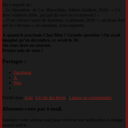
On a reparlé de :
–
Le répondeur
de Luc Blanvillain, édition Quidam, 2020 : «
Un
livre vraiment drôle, qui fait du bien en ce moment ! »
–
D’un cheval l’autre
de Bartabas, Gallimard, 2020 : »
un beau livre
sur les chevaux »
, les humains, leurs rapports.
A quand le prochain Chat Bleu ? Grande question ! On avait
imaginé qu’en décembre, ce serait le 10.
On vous tient au courant.
Prenez soin de vous !
Partager :
Facebook
X
Plus
Publié dans
Actu
,
Un vin des livres
|
Laisser un commentaire
Abonnez-vous par e-mail.
Saisissez votre adresse mail pour recevoir une notification à chaque
nouvel article.