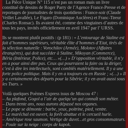
La Pièce Unique N° 115 n’est pas un roman mais un livre
constitué de dessins de Roger Parry de l’Agence France-Presse et de
reportages de journalistes de trois quotidiens : France-soir (Claude
Veillet Lavallée), Le Figaro (Dominique Auclères) et Franc-Tireur
(Charles Ronsac). Ils avaient été, comme des vingtaines d’autres de
tous les pays, invités officiellement en avril 1947 par l’ URSS.
Ils se montrent plutôt positifs : (p 181) : «
L’entourage de Staline est
fait d’hommes supérieurs, véritable élite d’hommes d’Etat, tirés de
la sélection naturelle : Vorochilov (Armée), Molotov (Affaires
étrangères), qui doit succéder à Staline, Mikoyan (Commerce),
Béria (Intérieur, Police), etc… »(…) » D’opposition véritable, il n’y
en a pour ainsi dire pas. Ceux qui pourraient la faire ou la diriger,
c’est à dire les intellectuels, sont comblés matériellement. Il y a une
forte police politique. Mais il y en a toujours eu en Russie ; »(…) » Il
y a certainement des
départs pour la Sibérie; il y en avait aussi sous
les Tsars. »
Voilà quelques Poèmes Express issus de
Moscou 47
:
–
Au plafond, Gogol a l’air de quelqu’un qui connaît son métier.
– Dans trente ans, nous aurons dépassé nos organes.
– Le pope se démonte : barbe, yeux, poitrine, pied, ventre.
– Le maréchal est ouvert, la forêt abattue et le cercueil hurle.
– Amérique rose saumon. Vertige de duvet…et gros consommateurs.
– Poule sur la neige : corps de kapok.