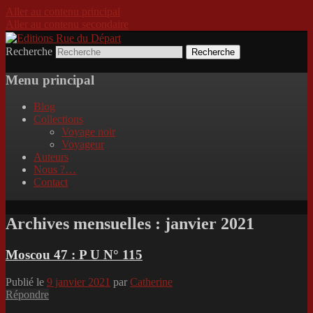
Aller au contenu principal
Aller au contenu secondaire
Recherche
Incitation au voyage, du roman noir au
Editions Rue du Départ
poème.
Menu principal
Blog
Collections
Voyage noir
Voyageur
Auteurs
Nous ?…
Contact
Archives mensuelles :
janvier 2021
Moscou 47 : P U N° 115
Publié le
9 janvier 2021
par
Catherine
Répondre