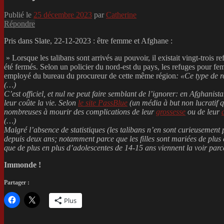
Publié le
25 décembre 2023
par
Catherine
Répondre
Pris dans Slate, 22-12-2023 : être femme et Afghane :
» Lorsque les talibans sont arrivés au pouvoir, il existait vingt-troi
été fermés. Selon un policier du nord-est du pays, les refuges pour f
employé du bureau du procureur de cette même région
: «Ce type de r
(…)
C’est officiel, et nul ne peut faire semblant de l’ignorer: en Afghanis
leur coûte la vie. Selon
le site
PassBlue
(un média à but non lucratif qu
nombreuses à mourir des complications de leur
grossesse
ou de leur
(…)
Malgré l’absence de statistiques (les talibans n’en sont curieusement 
depuis deux ans; notamment parce que les filles sont mariées de plus e
que de plus en plus d’adolescentes de 14-15 ans viennent la voir parc
Immonde !
Partager :
Plus