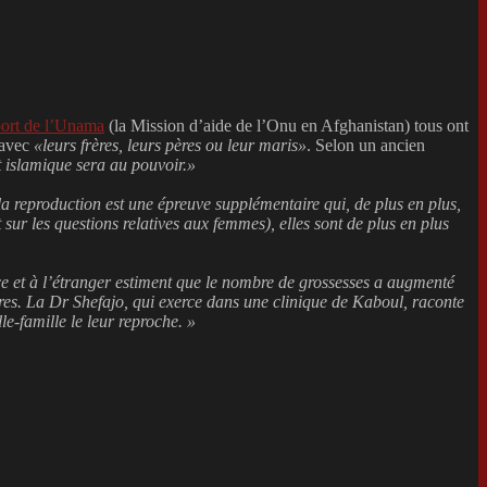
port de
l’Unama
(la Mission d’aide de l’Onu en Afghanistan) tous ont
 avec
«leurs frères, leurs pères ou leur maris»
. Selon un ancien
t islamique sera au pouvoir.»
t la reproduction est une épreuve supplémentaire qui, de plus en plus,
 sur les questions relatives aux femmes), elles sont de plus en plus
ace et à l’étranger estiment que le nombre de grossesses a augmenté
utres. La Dr Shefajo, qui exerce dans une clinique de Kaboul, raconte
lle-famille le leur reproche. »