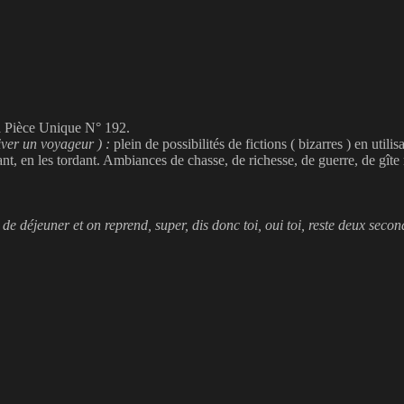
a Pièce Unique N° 192.
iver un voyageur ) :
plein de possibilités de fictions ( bizarres ) en util
sant, en les tordant. Ambiances de chasse, de richesse, de guerre, de gît
de déjeuner et on reprend, super, dis donc toi, oui toi, reste deux secon