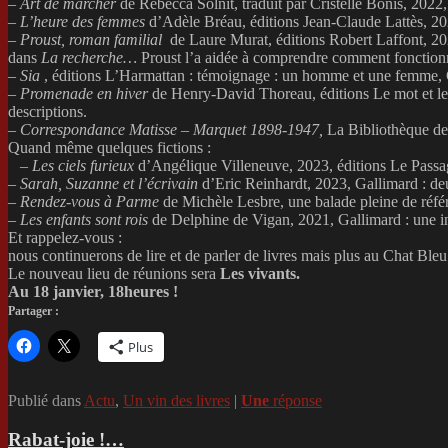
–
Art de marcher
de Rebecca Solnit, traduit par Cristelle Bonis, 2022, 
–
L’heure des femmes
d’Adèle Bréau, éditions Jean-Claude Lattès, 202
–
Proust, roman familial
de Laure Murat, éditions Robert Laffont, 2023
dans
La recherche…
Proust l’a aidée à comprendre comment fonctio
–
Sia
, éditions L’Harmattan : témoignage : un homme et une femme, C
–
Promenade en hiver
de Henry-David Thoreau, éditions Le mot et le 
descriptions.
–
Correspondance Matisse – Marquet 1898-1947,
La Bibliothèque de
Quand même quelques fictions :
–
Les ciels furieux
d’Angélique Villeneuve, 2023, éditions Le Passage
–
Sarah, Suzanne et l’écrivain
d’Eric Reinhardt, 2023, Gallimard : de
–
Rendez-vous à Parme
de Michèle Lesbre, une balade pleine de référe
–
Les enfants sont rois
de Delphine de Vigan, 2021, Gallimard : une inf
Et rappelez-vous :
nous continuerons de lire et de parler de livres mais plus au Chat Bleu
Le nouveau lieu de réunions sera
Les vivants.
Au 18 janvier, 18heures !
Partager :
Plus
Publié dans
Actu
,
Un vin des livres
|
Une
réponse
Rabat-joie !…