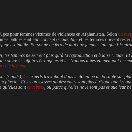
s refuges pour femmes victimes de violences en Afghanistan. Selon
un rap
emmes battues sont
«un concept occidental»
et les femmes doivent rester
efuge est inutile. Personne ne fera de mal aux femmes tant que l’Émira
tan, les femmes ne servent plus qu’à la reproduction et à la servitude. E
i couvre les affaires étrangères et les Nations unies en mettant l’accent
accouchement
.
pas friands), les experts travaillant dans le domaine de la santé sur pl
n plus tôt. Et les grossesses adolescentes sont plus à risque que les a
e qu’elles sont
enceintes
, ou parce qu’elles ne le sont pas et que leur be