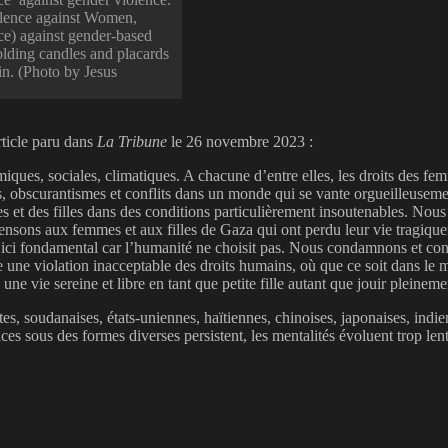
olence against Women,
ce) against gender-based
olding candles and placards
in. (Photo by Jesus
ticle paru dans
La
Tribune
le 26 novembre 2023 :
iques, sociales, climatiques. A chacune d’entre elles, les droits des fem
ons, obscurantismes et conflits dans un monde qui se vante orgueilleuseme
s et des filles dans des conditions particulièrement insoutenables. No
ensons aux femmes et aux filles de Gaza qui ont perdu leur vie tragiqu
st ici fondamental car l’humanité ne choisit pas. Nous condamnons et co
me une violation inacceptable des droits humains, où que ce soit dans le
ne vie sereine et libre en tant que petite fille autant que jouir pleineme
s, soudanaises, états-uniennes, haïtiennes, chinoises, japonaises, indien
nces sous des formes diverses persistent, les mentalités évoluent trop len