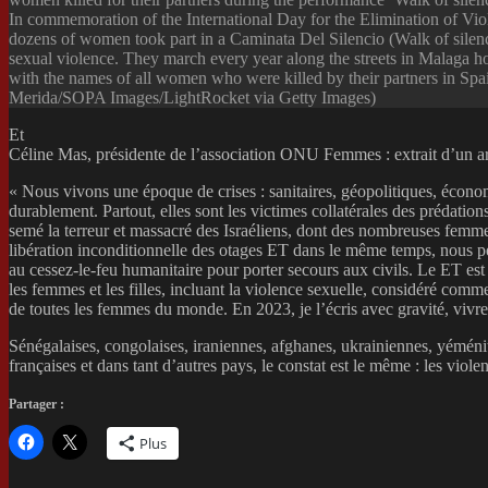
In commemoration of the International Day for the Elimination of Vi
dozens of women took part in a Caminata Del Silencio (Walk of silen
sexual violence. They march every year along the streets in Malaga h
with the names of all women who were killed by their partners in Spa
Merida/SOPA Images/LightRocket via Getty Images)
Et
Céline Mas, présidente de l’association ONU Femmes : extrait d’un ar
« Nous vivons une époque de crises : sanitaires, géopolitiques, économ
durablement. Partout, elles sont les victimes collatérales des prédati
semé la terreur et massacré des Israéliens, dont des nombreuses femme
libération inconditionnelle des otages ET dans le même temps, nous p
au cessez-le-feu humanitaire pour porter secours aux civils. Le ET e
les femmes et les filles, incluant la violence sexuelle, considéré com
de toutes les femmes du monde. En 2023, je l’écris avec gravité, vivre u
Sénégalaises, congolaises, iraniennes, afghanes, ukrainiennes, yéménite
françaises et dans tant d’autres pays, le constat est le même : les viole
Partager :
Plus