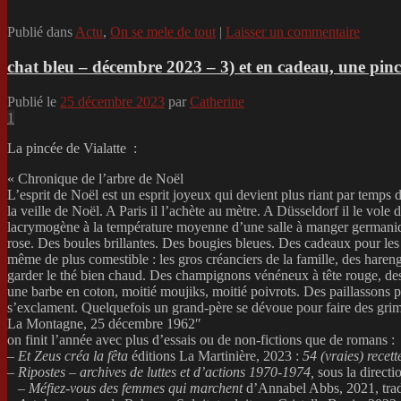
Publié dans
Actu
,
On se mele de tout
|
Laisser un commentaire
chat bleu – décembre 2023 – 3) et en cadeau, une pinc
Publié le
25 décembre 2023
par
Catherine
1
La pincée de Vialatte :
« Chronique de l’arbre de Noël
L’esprit de Noël est un esprit joyeux qui devient plus riant par temps d
la veille de Noël. A Paris il l’achète au mètre. A Düsseldorf il le vol
lacrymogène à la température moyenne d’une salle à manger germanique
rose. Des boules brillantes. Des bougies bleues. Des cadeaux pour les i
même de plus comestible : les gros créanciers de la famille, des hareng
garder le thé bien chaud. Des champignons vénéneux à tête rouge, des
une barbe en coton, moitié moujiks, moitié poivrots. Des paillassons pour
s’exclament. Quelquefois un grand-père se dévoue pour faire des grima
La Montagne, 25 décembre 1962″
on finit l’année avec plus d’essais ou de non-fictions que de romans :
–
Et Zeus créa la
fêta
éditions La Martinière, 2023 :
54 (vraies) recet
–
Ripostes – archives de luttes et d’actions 1970-1974,
sous la direct
–
Méfiez-vous des femmes qui marchent
d’Annabel Abbs, 2021, tradu