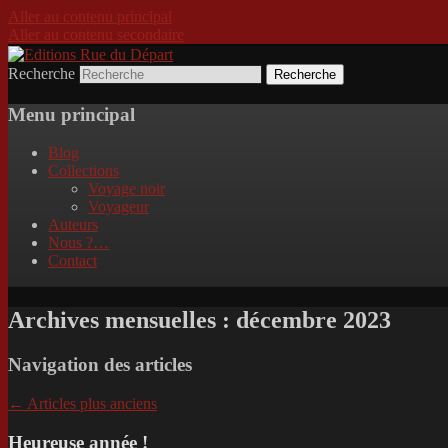
Aller au contenu principal
Aller au contenu secondaire
Recherche
Incitation au voyage, du roman noir au po
Editions Rue du Départ
Menu principal
Blog
Collections
Voyage noir
Voyageur
Auteurs
Nous ?…
Contact
Archives mensuelles :
décembre 2023
Navigation des articles
←
Articles plus anciens
Heureuse année !