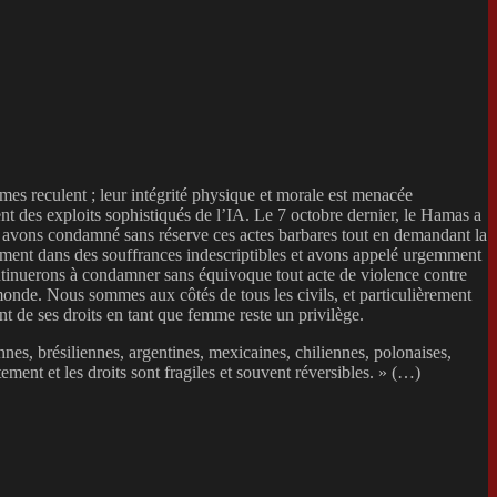
mes reculent ; leur intégrité physique et morale est menacée
nt des exploits sophistiqués de l’IA. Le 7 octobre dernier, le Hamas a
us avons condamné sans réserve ces actes barbares tout en demandant la
ement dans des souffrances indescriptibles et avons appelé urgemment
ntinuerons à condamner sans équivoque tout acte de violence contre
 monde. Nous sommes aux côtés de tous les civils, et particulièrement
nt de ses droits en tant que femme reste un privilège.
nes, brésiliennes, argentines, mexicaines, chiliennes, polonaises,
tement et les droits sont fragiles et souvent réversibles. » (…)