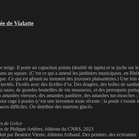
ée de Vialatte
e neige. Il porte un capuchon pointu (doublé de lapin) et se juche sur les
e dans un square. (C’est ce qui a amené les jardiniers municipaux, en Rh
. Ce qui est gênant au moment des joyeuses plaisanteries.) Une fois qu
nvités. Ficelés avec des ficelles d’or. Des dragées, des boîtes de sardine
s saurs, de grandes bouteilles de vin mousseux, et des perroquets portuga
 amanites vireuses, des amanites panthère, des amanites tue-mouches ; 
 cage à poules (c’est une invention toute récente : la poule s’essuie les 
ces difficiles. On distribue des marrons glacés.
tes de Grèce
ion de Philippe Artières, éditions du CNRS, 2023
it par Beatrice Vierne, éditions Arthaud. Des peintres, des écrivaines