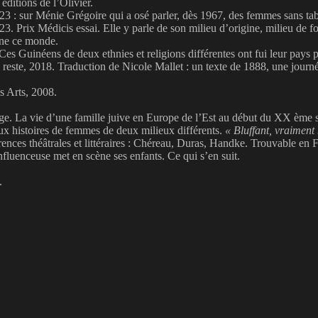
éditions de l’Olivier.
3 : sur Ménie Grégoire qui a osé parler, dès 1967, des femmes sans tab
. Prix Médicis essai. Elle y parle de son milieu d’origine, milieu de fo
nne ce monde.
es Guinéens de deux ethnies et religions différentes ont fui leur pays
reste, 2018. Traduction de Nicole Mallet : un texte de 1888, une journ
s Arts, 2008.
. La vie d’une famille juive en Europe de l’Est au début du XX ème sièc
ux histoires de femmes de deux milieux différents.
« Bluffant, vraiment 
nces théâtrales et littéraires : Chéreau, Duras, Handke. Trouvable en F
luenceuse met en scène ses enfants. Ce qui s’en suit.
.