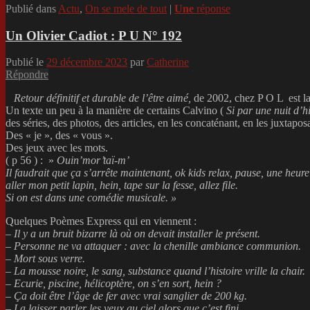
Publié dans
Actu
,
On se mele de tout
|
Une
réponse
Un Olivier Cadiot : P U N° 192
Publié le
29 décembre 2023
par
Catherine
Répondre
Retour définitif et durable de l’être aimé,
de 2002, chez P O L est l
Un texte un peu à la manière de certains Calvino (
Si par une nuit d’h
des séries, des photos, des articles, en les concaténant, en les juxtapo
Des « je », des « vous ».
Des jeux avec les mots.
( p 56 ) : »
Ouin’mor’taï-m’
Il faudrait que ça
s’arrête maintenant, ok kids relax, pause, une heure 
aller mon petit lapin, hein, tape sur la fesse, allez file.
Si on est dans une comédie musicale. »
Quelques Poèmes Express qui en viennent :
–
Il y a un bruit
bizarre là où on devait installer le présent.
– Personne ne va attaquer : avec la chenille ambiance communion.
– Mort sous verre.
– La mousse noire, le sang, substance quand l’histoire vrille la chair.
– Ecurie, piscine, hélicoptère, on s’en sort, hein ?
– Ça doit être l’âge de fer avec vrai sanglier de 200 kg.
– La laisser parler les yeux au ciel alors que c’est fini.