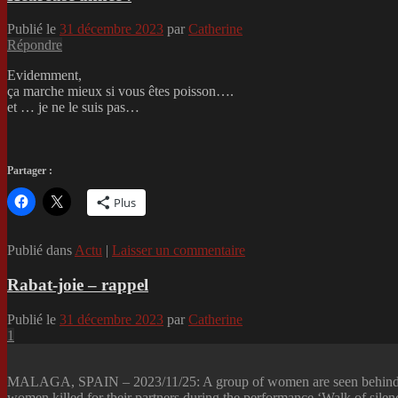
Publié le
31 décembre 2023
par
Catherine
Répondre
Evidemment,
ça marche mieux si vous êtes poisson….
et … je ne le suis pas…
Partager :
Plus
Publié dans
Actu
|
Laisser un commentaire
Rabat-joie – rappel
Publié le
31 décembre 2023
par
Catherine
1
MALAGA, SPAIN – 2023/11/25: A group of women are seen behind 
women killed for their partners during the performance ‘Walk of silen