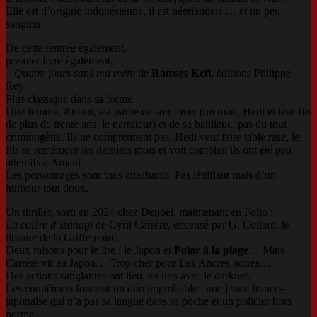
Elle est d’origine indonésienne, il est néerlandais … et un peu
sanguin.
De cette rentrée également,
premier livre également,
Quatre jours sans ma mère
de
Ramses Kefi,
éditions Philippe
Rey
Plus classique dans sa forme.
Une femme, Amani, est partie de son foyer (un mari, Hedi et leur fils
de plus de trente ans, le narrateur) et de sa banlieue, pas du tout
criminogène. Ils ne comprennent pas. Hedi veut faire table rase, le
fils se remémore les derniers mois et voit combien ils ont été peu
attentifs à Amani.
Les personnages sont tous attachants. Pas lénifiant mais d’un
humour tout doux.
Un thriller, sorti en 2024 chez Denoël, maintenant en Folio :
La colère d’Izanagi
de Cyril Carrère, encensé par G. Collard, le
libraire de la Griffe noire.
Deux raisons pour le lire : le Japon et
Polar à la plage
… Mais
Carrère vit au Japon… Trop cher pour Les Ancres noires…
Des actions sanglantes ont lieu, en lien avec le darknet.
Les enquêteurs forment un duo improbable : une jeune franco-
japonaise qui n’a pas sa langue dans sa poche et un policier hors
norme.