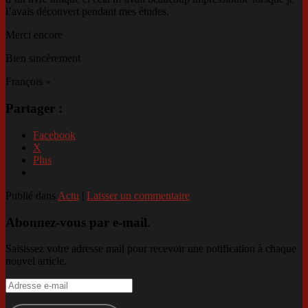
l’avais découvert pendant mes études.
Merci encore
Bien sincèrement
François »
Partager :
Facebook
X
Plus
Publié dans
Actu
|
Laisser un commentaire
Abonnez-vous par e-mail.
Saisissez votre adresse mail pour recevoir une notification à chaque
nouvel article.
Adresse
e-