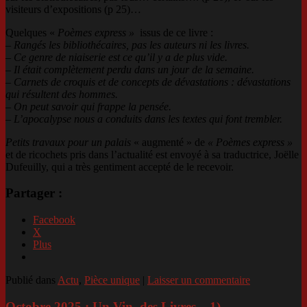
visiteurs d’expositions (p 25)…
Quelques «
Poèmes express »
issus de ce livre :
–
Rangés les bibliothécaires, pas les auteurs ni les livres.
–
Ce genre de niaiserie est ce qu’il y a de plus vide.
– Il était complètement perdu dans un jour de la semaine.
–
Carnets de croquis et de concepts de dévastations : dévastations
qui résultent des hommes.
–
On peut savoir qui frappe la pensée.
– L’apocalypse nous a conduits dans les textes qui font trembler.
Petits travaux pour un palais
« augmenté » de
« Poèmes express »
et de ricochets pris dans l’actualité est envoyé à sa traductrice, Joëlle
Dufeuilly, qui a très gentiment accepté de le recevoir.
Partager :
Facebook
X
Plus
Publié dans
Actu
,
Pièce unique
|
Laisser un commentaire
Octobre 2025 : Un Vin, des Livres – 1)