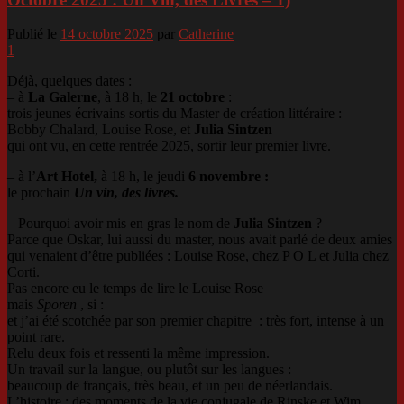
Publié le
14 octobre 2025
par
Catherine
1
Déjà, quelques dates :
– à
La Galerne
, à 18 h, le
21 octobre
:
trois jeunes écrivains sortis du Master de création littéraire :
Bobby Chalard, Louise Rose, et
Julia Sintzen
qui ont vu, en cette rentrée 2025, sortir leur premier livre.
– à l’
Art Hotel,
à 18 h, le jeudi
6 novembre :
le prochain
Un vin, des livres.
Pourquoi avoir mis en gras le nom de
Julia Sintzen
?
Parce que Oskar, lui aussi du master, nous avait parlé de deux amies
qui venaient d’être publiées : Louise Rose, chez P O L et Julia chez
Corti.
Pas encore eu le temps de lire le Louise Rose
mais
Sporen
, si :
et j’ai été scotchée par son premier chapitre : très fort, intense à un
point rare.
Relu deux fois et ressenti la même impression.
Un travail sur la langue, ou plutôt sur les langues :
beaucoup de français, très beau, et un peu de néerlandais.
L’histoire : des moments de la vie conjugale de Rinske et Wim.