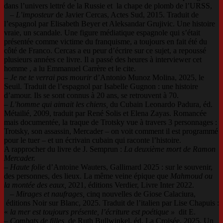
dans l’univers lettré de la Russie et la chape de plomb de l’URSS,
–
L’imposteur
de Javier Cercas, Actes Sud, 2015. Traduit de
l’espagnol par Elisabeth Beyer et Aleksandar Grujivic. Une histoire
vraie, un scandale. Une figure médiatique espagnole qui s’était
présentée comme victime du franquisme, a toujours en fait été du
côté de Franco. Cercas a eu peur d’écrire sur ce sujet, a repoussé
plusieurs années ce livre. Il a passé des heures à interviewer cet
homme , a lu Emmanuel Carrère et le cite.
–
Je ne te verrai pas mourir
d’Antonio Munoz Molina, 2025, le
Seuil. Traduit de l’espagnol par Isabelle Gugnon : une histoire
d’amour. Ils se sont connus à 20 ans, se retrouvent à 70.
–
L’homme qui aimait les chiens,
du Cubain Leonardo Padura, éd.
Métailié, 2009, traduit par René Solis et Elena Zayas. Romancée
mais documentée, la traque de Trotsky vue à travers 3 personnages :
Trotsky, son assassin, Mercader – on voit comment il est programmé
pour le tuer – et un écrivain cubain qui raconte l’histoire.
A rapprocher du livre de J. Semprun :
La deuxième mort de Ramon
Mercader.
–
Haute folie
d’Antoine Wauters, Gallimard 2025 : sur le souvenir,
des personnes, des lieux. La même veine épique que
Mahmoud ou
la montée des eaux,
2021, éditions Verdier, Livre Inter 2022.
–
Mirages et naufrages,
cinq nouvelles de Giose Calaciura,
éditions Noir sur Blanc, 2025. Traduit de l’italien par Lise Chapuis :
«
la mer est toujours présente, l’écriture est poétique »
dit E.
–
Combats de filles
de Ruth Bullwinkel, éd. La Croisée, 2025. Un