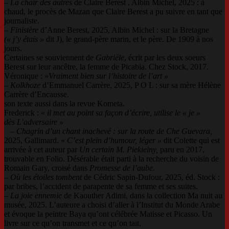
– La chair des autres
de Claire Berest , Albin Michel, 2025 : à
chaud, le procès de Mazan que Claire Berest a pu suivre en tant que
journaliste.
– Finistère
d’Anne Berest, 2025, Albin Michel : sur la Bretagne
(« j’y étais »
dit J), le grand-père marin, et le père. De 1909 à nos
jours.
Certaines se souviennent de
Gabriële
, écrit par les deux soeurs
Berest sur leur ancêtre, la femme de Picabia. Chez Stock, 2017.
Véronique : »
Vraiment bien sur l’histoire de l’art »
– Kolkhoze
d’Emmanuel Carrère, 2025, P O L : sur sa mère Hélène
Carrère d’Encausse.
son texte aussi dans la revue Kometa.
Frederick : «
il met au point sa façon d’écrire,
utilise le « je »
dès L’adversaire »
–
Chagrin d’un chant inachevé : sur la route de Che Guevara,
2025, Gallimard. «
C’est
plein d’humour, léger »
dit Colette qui est
arrivée à cet auteur par
Un certain M. Piekielny,
paru en 2017,
trouvable en Folio. Désérable était parti à la recherche du voisin de
Romain Gary, croisé dans
Promesse de l’aube.
–
Où les étoiles tombent
de Cédric Sapin-Dufour, 2025, éd. Stock :
par bribes, l’accident de parapente de sa femme et ses suites.
–
La joie ennemie
de Kaouther Adimi, dans la collection Ma nuit au
musée, 2025. L’auteure a choisi d’aller à l’Institut du Monde Arabe
et évoque la peintre Baya qu’ont célébrée Matisse et Picasso. Un
livre sur ce qu’on transmet et ce qu’on tait.