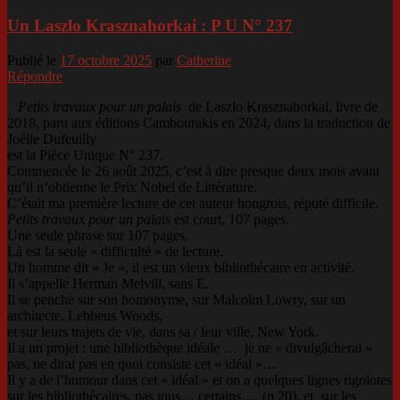
Un Laszlo Krasznahorkai : P U N° 237
Publié le
17 octobre 2025
par
Catherine
Répondre
Petits travaux pour un palais
de Laszlo Krasznahorkai, livre de
2018, paru aux éditions Cambourakis en 2024, dans la traduction de
Joëlle Dufeuilly
est la Pièce Unique N° 237.
Commencée le 26 août 2025, c’est à dire presque deux mois avant
qu’il n’obtienne le Prix Nobel de Littérature.
C’était ma première lecture de cet auteur hongrois, réputé difficile.
Petits travaux pour un palais
est court, 107 pages.
Une seule phrase sur 107 pages.
Là est la seule « difficulté » de lecture.
Un homme dit « Je », il est un vieux bibliothécaire en activité.
Il s’appelle Herman Melvill, sans E.
Il se penche sur son homonyme, sur Malcolm Lowry, sur un
architecte, Lebbeus Woods,
et sur leurs trajets de vie, dans sa / leur ville, New York.
Il a un projet : une bibliothèque idéale … je ne « divulgâcherai »
pas, ne dirai pas en quoi consiste cet « idéal »…
Il y a de l’humour dans cet « idéal » et on a quelques lignes rigolotes
sur les bibliothécaires, pas tous… certains…. (p 20), et sur les