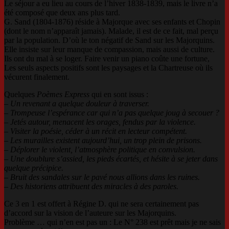
Le séjour a eu lieu au cours de l’hiver 1838-1839, mais le livre n’a
été composé que deux ans plus tard.
G. Sand (1804-1876) réside à Majorque avec ses enfants et Chopin
(dont le nom n’apparaît jamais). Malade, il est de ce fait, mal perçu
par la population. D’où le ton négatif de Sand sur les Majorquins.
Elle insiste sur leur manque de compassion, mais aussi de culture.
Ils ont du mal à se loger. Faire venir un piano coûte une fortune,
Les seuls aspects positifs sont les paysages et la Chartreuse où ils
vécurent finalement.
Quelques
Poèmes Express
qui en sont issus :
–
Un revenant a quelque douleur à traverser.
– Trompeuse l’espérance car qui n’a pas quelque joug à secouer ?
– Jetés autour, menacent les orages, fendus par la violence.
– Visiter la poésie, céder à un récit en lecteur compétent.
– Les murailles existent aujourd’hui, un trop plein de prisons.
– Déplorer le violent, l’atmosphère politique en convulsion.
– Une doublure s’assied, les pieds écartés, et hésite à se jeter dans
quelque précipice.
– Bruit des sandales sur le pavé nous allions dans les ruines.
– Des historiens attribuent des miracles à des paroles.
Ce 3 en 1 est offert à Régine D. qui ne sera certainement pas
d’accord sur la vision de l’auteure sur les Majorquins.
Problème … qui n’en est pas un : Le N° 238 est prêt mais je ne sais