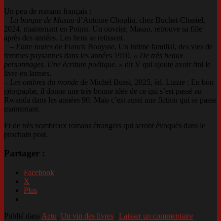
Un peu de romans français :
–
La barque de Masao
d’Antoine Choplin, chez Buchet-Chastel,
2024, maintenant en Points. Un ouvrier, Masao, retrouve sa fille
après des années. Les liens se retissent.
–
Entre toutes
de Franck Bouysse. Un intime familial, des vies de
femmes paysannes dans les années 1910.
« De très beaux
personnages. Une écriture poétique. »
dit V qui ajoute avoir fini le
livre en larmes.
–
Les ombres du monde
de Michel Bussi, 2025, éd. Lizzie : En bon
géographe, il donne une très bonne idée de ce qui s’est passé au
Rwanda dans les années 90. Mais c’est aussi une fiction qui se passe
maintenant.
Et de très nombreux romans étrangers qui seront évoqués dans le
prochain post.
Partager :
Facebook
X
Plus
Publié dans
Actu
,
Un vin des livres
|
Laisser un commentaire