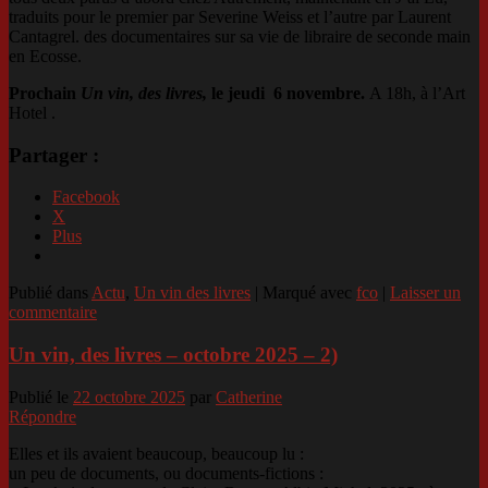
traduits pour le premier par Severine Weiss et l’autre par Laurent
Cantagrel. des documentaires sur sa vie de libraire de seconde main
en Ecosse.
Prochain
Un vin, des livres,
le jeudi 6 novembre.
A 18h, à l’Art
Hotel .
Partager :
Facebook
X
Plus
Publié dans
Actu
,
Un vin des livres
|
Marqué avec
fco
|
Laisser un
commentaire
Un vin, des livres – octobre 2025 – 2)
Publié le
22 octobre 2025
par
Catherine
Répondre
Elles et ils avaient beaucoup, beaucoup lu :
un peu de documents, ou documents-fictions :