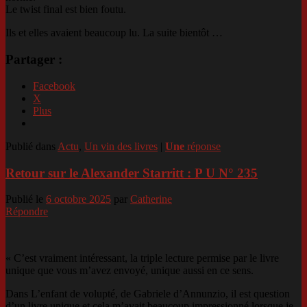
Le twist final est bien foutu.
Ils et elles avaient beaucoup lu. La suite bientôt …
Partager :
Facebook
X
Plus
Publié dans
Actu
,
Un vin des livres
|
Une
réponse
Retour sur le Alexander Starritt : P U N° 235
Publié le
6 octobre 2025
par
Catherine
Répondre
« C’est vraiment intéressant, la triple lecture permise par le livre
unique que vous m’avez envoyé, unique aussi en ce sens.
Dans L’enfant de volupté, de Gabriele d’Annunzio, il est question
d’un livre unique et cela m’avait beaucoup impressionné lorsque je