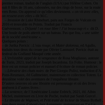
premier roman, traduit de l’anglais (USA) par Hélène Cohen. On
suit 8 filles de 16 ans, cabossées, sur des rings de boxe, sur la route
vers Reno. On apprend ce qu’elles deviennent.
« on vit avec elles,
on ressent avec elles »
dit M.C.
–
Invasion
de Luke Rhinehart, paru aux Forges de Vulcain en
2016 et trouvable en Points. Traduit par Francis
Guévremont.
« Déjanté ! en roue libre ! J’ai beaucoup ri «
dit D.
Une boule de poils atterrit sur un bateau. Pas que fou,
« une satire
de la société américaine ».
Quelques polars :
– de Jurika Pavicic :
L’eau rouge,
et
Mater dolorosa,
ed Agullo,
traduits tous deux du croate par Olivier Lannuzel. Pavicic était au
festival du Goéland Masqué cette année.
–
L’irrésistible appel de la vengeance
de Rosa Mogliasso, auteure
de Turin, 2023, traduit par Joseph Incardona. En Folio. Humour : le
livre est un roman policier et manuel d’écriture de roman policier.
–
Librairie des chats noirs
de Pier Giorgio Pulixi, traduction d’A.
Pons-Reumaux, éd Gallmeister, maintenant en collection Totem. Le
deuxième volet des aventures de l’enquêteur libraire.
D’autres oeuvres où une librairie est personnage et où des livres
amènent à d’autres livres :
–
La sentence
, de l’Américaine Louise Erdrich, 2021, éd. Albin
Michel, maintenant en Livre de Poche, traduit par Sarah Gurcel .
–
Le libraire de Wigtown,
et
Petit traité de lecteur
de Shaun Bythell ,
tous deux parus d’abord chez Autrement, maintenant en J’ai Lu,