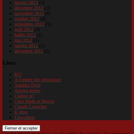
janvier 2013
(3)
décembre 2012
(3)
novembre 2012
(6)
octobre 2012
(4)
septembre 2012
(5)
août 2012
(3)
juillet 2012
(1)
juin 2012
(1)
janvier 2012
(2)
décembre 2011
(1)
Liens
813
A l'ombre des nénuphars
Agrippa Delil
Ancres noires
Calibre 47
Chez Mark et Marcel
Claude Lenocher
K-libre
Unwalkers
Confidentialité et cookies : ce site utilise des cookies. En continuant