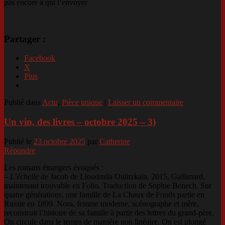
pas encore à qui l’envoyer
Partager :
Facebook
X
Plus
Publié dans
Actu
,
Pièce unique
|
Laisser un commentaire
Un vin, des livres – octobre 2025 – 3)
Publié le
23 octobre 2025
par
Catherine
Répondre
Les romans étrangers évoqués :
– L’échelle de
Jacob de Lioudmila Oulitzkaïa, 2015, Gallimard,
maintenant trouvable en Folio. Traduction de Sophie Benech. Sur
quatre générations, une famille de La Chaux de Fonds partie en
Russie en 1899. Nora, femme moderne, scénographe et mère,
reconstruit l’histoire de sa famille à partir des lettres du grand-père.
On circule dans le temps de manière non linéaire. On est plongé