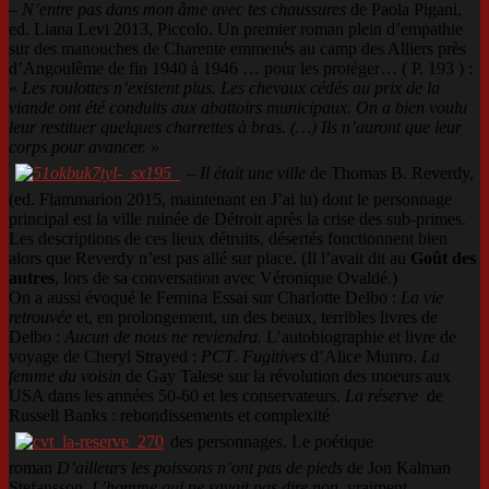
–
N’entre pas dans mon âme avec tes chaussures
de Paola Pigani,
ed. Liana Levi 2013, Piccolo. Un premier roman plein d’empathie
sur des manouches de Charente emmenés au camp des Alliers près
d’Angoulême de fin 1940 à 1946 … pour les protéger… ( P. 193 ) :
«
Les roulottes n’existent plus. Les chevaux cédés au prix de la
viande ont été conduits aux abattoirs municipaux. On a bien voulu
leur restituer quelques charrettes à bras. (…) Ils n’auront que leur
corps pour avancer. »
– Il était une ville
de Thomas B. Reverdy,
(ed. Flammarion 2015, maintenant en J’ai lu) dont le personnage
principal est la ville ruinée de Détroit après la crise des sub-primes.
Les descriptions de ces lieux détruits, désertés fonctionnent bien
alors que Reverdy n’est pas allé sur place. (Il l’avait dit au
Goût des
autres
, lors de sa conversation avec Véronique Ovaldé.)
On a aussi évoqué le Femina Essai sur Charlotte Delbo :
La vie
retrouvée
et, en prolongement, un des beaux, terribles livres de
Delbo :
Aucun de nous ne reviendra.
L’autobiographie et livre de
voyage de Cheryl Strayed :
PCT
.
Fugitives
d’Alice Munro.
La
femme du voisin
de Gay Talese sur la révolution des moeurs aux
USA dans les années 50-60 et les conservateurs.
La réserve
de
Russell Banks : rebondissements et complexité
des personnages. Le poétique
roman
D’ailleurs les poissons n’ont pas de pieds
de Jon Kalman
Stefansson.
L’homme qui ne savait pas dire non,
vraiment