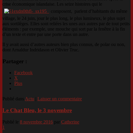
crise économique islandaise. Les seize histoires qui le
composent, parlent d’habitants du même
village, le 24 juin, jour le plus long, le plus lumineux, le plus sujet
aux sortilèges. Elles sont reliées les unes aux autres par de tout petits
éléments : par exemple, une mouche qui sort par la fenêtre à la fin
d’un texte et entre par une porte dans un autre.
Il y avait aussi d’autres auteurs bien plus connus, de polar ou non,
dont Arnaldur Indridason et Olivier Truc.
Partager :
Facebook
X
Plus
Publié dans
Actu
|
Laisser un commentaire
Le Chat Bleu, le 3 novembre
Publié le
8 novembre 2016
par
Catherine
1