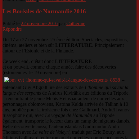
Les Boréales de Normandie 2016
Publié le
22 novembre 2016
par
Catherine
Répondre
Du 17 au 27 novembre. 25 ème édition. Spectacles, expositions,
cinéma, ateliers et bien sûr
LITTERATURE
. Principalement
autour de l’Estonie et de la Finlande.
Ce week-end, c’était donc
LITTERATURE
et on pouvait, comme chaque année, faire des découvertes
(estoniennes le 19 novembre) en
–
entendant Guy Abgrall lire des extraits de
L’homme qui savait la
langue des serpents
de Andrus Kivirähk aux éditions du Tripode.
–
rencontrant le jeune Mehis Heinsaar auteur de nouvelles aux
personnages oblomoviens, Katrina Kalda arrivée de Tallinn à 10
ans, publiée pour la troisième fois chez Gallimard, Andreï Ivanov,
russophone qui, avec
Le voyage de Hanumân
au Tripode
également, transporte le lecteur dans un camp de migrants danois.
Belle découverte aussi, l’auteur islandais Gudmundur Andri
Thorsson avec
La valse de Valeyri,
traduit par Eric Boury, aux
éditions Gallimard, entre roman et nouvelles, commencé après la