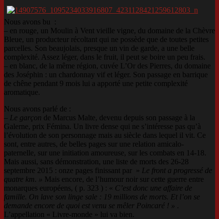
Nous avons bu :
– en rouge, un Moulin à Vent vieille vigne, du domaine de la Chèvre
Bleue, un producteur récoltant qui ne possède que de toutes petites
parcelles. Son beaujolais, presque un vin de garde, a une belle
complexité. Assez léger, dans le fruit, il peut se boire un peu frais.
– en blanc, de la même région, cuvée L’Or des Pierres, du domaine
des Joséphin : un chardonnay vif et léger. Son passage en barrique
de chêne pendant 9 mois lui a apporté une petite complexité
aromatique.
Nous avons parlé de :
–
Le garçon
de Marcus Malte, devenu depuis son passage à la
Galerne, prix Fémina. Un livre dense qui ne s’intéresse pas qu’à
l’évolution de son personnage mais au siècle dans lequel il vit. Ce
sont, entre autres, de belles pages sur une relation amicalo-
paternelle, sur une initiation amoureuse, sur les combats en 14-18.
Mais aussi, sans démonstration, une liste de morts des 26-28
septembre 2015 : onze pages finissant par »
Le front a progressé de
quatre km. »
Mais encore, de l’humour noir sur cette guerre entre
monarques européens, ( p. 323 ) : «
C’est donc une affaire de
famille. On lave son linge sale : 19 millions de morts. Et l’on se
demande encore de quoi est venu se mêler Poincaré ! »
.
L’appellation « Livre-monde » lui va bien.