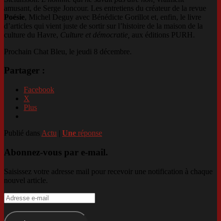
amusant,
de Serge Joncour. Les entretiens du créateur de la revue
Poésie
, Michel Deguy avec Bénédicte Gorillot et, enfin, le livre
d’articles qui vient juste de sortir sur l’histoire de la maison de la
culture du Havre,
Culture et démocratie,
aux éditions PURH.
Prochain Chat Bleu, le jeudi 8 décembre.
Partager :
Facebook
X
Plus
Publié dans
Actu
|
Une
réponse
Abonnez-vous par e-mail.
Saisissez votre adresse mail pour recevoir une notification à chaque
nouvel article.
Adresse
e-
mail