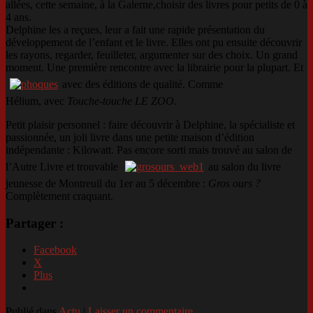
allées, cette semaine, à la Galerne,choisir des livres pour petits de 0 à
4 ans.
Delphine les a reçues, leur a fait une rapide présentation du
développement de l’enfant et le livre. Elles ont pu ensuite découvrir
les rayons, regarder, feuilleter, argumenter sur des choix. Un grand
moment. Une première rencontre avec la librairie pour la plupart. Et
avec des éditions de qualité. Comme
Hélium, avec
Touche-touche LE ZOO.
Petit plaisir personnel : faire découvrir à Delphine, la spécialiste et
passionnée, un joli livre dans une petite maison d’édition
indépendante : Kilowatt. Pas encore sorti mais trouvé au salon de
l’Autre Livre et trouvable
au salon du livre
jeunesse de Montreuil du 1er au 5 décembre :
Gros ours ?
Complètement craquant.
Partager :
Facebook
X
Plus
Publié dans
Actu
|
Laisser un commentaire