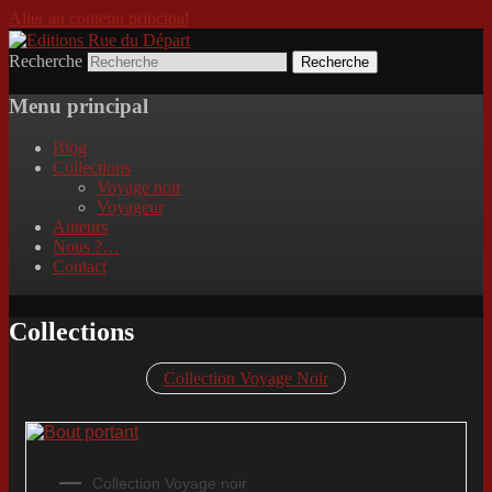
Aller au contenu principal
Recherche
Incitation au voyage, du roman noir au
Editions Rue du Départ
poème.
Menu principal
Blog
Collections
Voyage noir
Voyageur
Auteurs
Nous ?…
Contact
Collections
Collection Voyage Noir
Collection Voyage noir