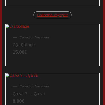
Collection Voyageur
Collection Voyageur
C(art)ollage
15,00
€
Collection Voyageur
Ça va ? … Ça va
8,00
€