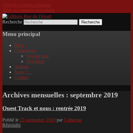
Aller au contenu principal
Aller au contenu secondaire
Recherche
Incitation au voyage, du roman noir au
Editions Rue du Départ
poème.
Menu principal
Blog
Collections
Voyage noir
Voyageur
Auteurs
Nous ?…
Contact
Archives mensuelles :
septembre 2019
Ouest Track et nous : rentrée 2019
Publié le
25 septembre 2019
par
Catherine
Répondre