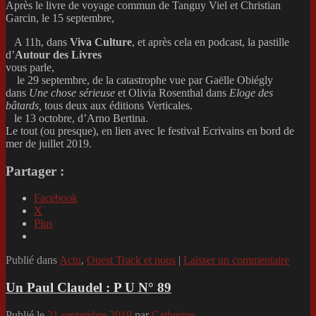
Après le livre de voyage commun de Tanguy Viel et Christian
Garcin, le 15 septembre,
A 11h, dans
Viva Culture
, et après cela en podcast, la pastille
d’
Autour des Livres
vous parle,
le 29 septembre, de la catastrophe vue par Gaëlle Obiégly
dans
Une chose sérieuse
et Olivia Rosenthal dans
Eloge des
bâtards,
tous deux aux éditions Verticales.
le 13 octobre, d’Arno Bertina.
Le tout (ou presque), en lien avec le festival Ecrivains en bord de
mer de juillet 2019.
Partager :
Facebook
X
Plus
Publié dans
Actu
,
Ouest Track et nous
|
Laisser un commentaire
Un Paul Claudel : P U N° 89
Publié le
21 septembre 2019
par
Catherine