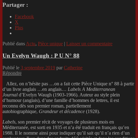
Partager :
Facebook
X
Plus
Publié dans
Actu
,
Pièce unique
|
Laisser un commentaire
Un Evelyn Waugh : P U N° 88
Publié le
3 septembre 2019
par
Catherine
Répondre
Allez, on n’hésite pas …on a fait cette Pièce Unique n° 88 à partir
d’un livre anglais …en anglais…
Labels A Mediterranean
Journal
d’Evelyn Waugh (1903-1966). Auteur au style plein
d’humour (anglais), d’une famille d’hommes de lettres, il est
reconnu dès son premier roman, partiellement
autobiographique,
Grandeur et décadence
(1928).
Labels
, son premier récit de voyages de plusieurs mois en
Méditerranée, est sorti en 1935 et n’a été traduit en français qu’en
1988. Il le nomme ainsi pour indiquer qu’il sait qu’il n’a rien d’un