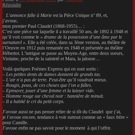
Répondre
L’annonce faîte à Marie
est la Pièce Unique n° 89, et,
j’avoue,
mon premier Paul Claudel (1868-1955)… :
C’est une pièce sur laquelle il a travaillé 50 ans, de 1892 à 1948 et
qu’il voit comme le
« drame de la possession d’une âme par le
surnaturel »
. Elle a été créée, dans sa 3ème version, au théâtre de
l’Oeuvre en 1912 puis remaniée en 1948 et présentée au théâtre
Hébertot. L’intrigue se passe au Moyen-Age, entre deux soeurs,
Violaine, proche de la sainteté et Mara, la jalouse…
Voilà quelques Poèmes Express qui en sont sortis :
–
Les petites dents de dames donnent de grands tas.
– L’air n’a pas de terre. Peut-être qu’il vaudrait mieux.
– Rougis, peau, de ces choses que l’on a faîtes.
– Eprouver, jouer d’une femme et la laisser vide.
– Homme rouge sur cheval noir : bannière de minuit.
– Il a habité le cri du petit corps.
J’avoue aussi ne pas penser relire de si tôt du Claudel que j’ai,
je l’avoue encore, tendance à voir surtout comme un « faux frère »
pour Camille.
J’avoue enfin ne pas savoir pour le moment à qui l’offrir.