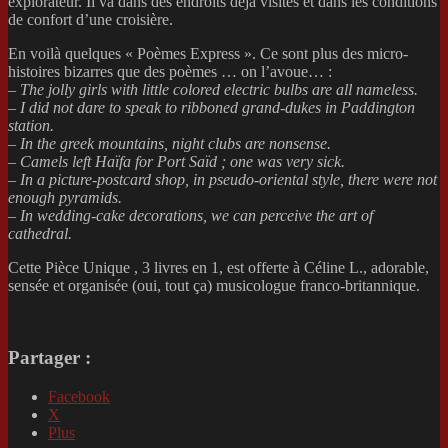
explorateur. Il va dans des endroits déjà visités et dans les conditions
de confort d’une croisière.
En voilà quelques « Poèmes Express ». Ce sont plus des micro-
histoires bizarres que des poèmes … on l’avoue… :
–
The jolly girls with little
colored electric bulbs are all nameless.
– I did not dare to speak to ribboned grand-dukes in Paddington
station.
– In the greek mountains, night clubs are nonsense.
– Camels left Haïfa for Port Saïd ; one was very sick.
– In a picture-postcard shop, in pseudo-oriental style, there were not
enough pyramids.
– In wedding-cake decorations, we can perceive the art of
cathedral.
Cette Pièce Unique , 3 livres en 1, est offerte à Céline L., adorable,
sensée et organisée (oui, tout ça) musicologue franco-britannique.
Partager :
Facebook
X
Plus