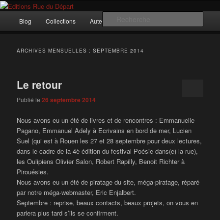
Aller
Aller
Incitation au voyage, du roman noir au poème.
au
au
Menu
Rech
Blog
Collections
Auteurs
Nous ?…
Contact
contenu
contenu
principal
principal
secondaire
Editions Rue du Départ
ARCHIVES MENSUELLES :
SEPTEMBRE 2014
Le retour
Publié le
26 septembre 2014
Nous avons eu un été de livres et de rencontres : Emmanuelle
Pagano, Emmanuel Adely à Ecrivains en bord de mer, Lucien
Suel (qui est à Rouen les 27 et 28 septembre pour deux lectures,
dans le cadre de la 4è édition du festival Poésie dans(e) la rue),
les Oulipiens Olivier Salon, Robert Rapilly, Benoit Richter à
Pirouésies.
Nous avons eu un été de piratage du site, méga-piratage, réparé
par notre méga-webmaster, Eric Enjalbert.
Septembre : reprise, beaux contacts, beaux projets, on vous en
parlera plus tard s’ils se confirment.