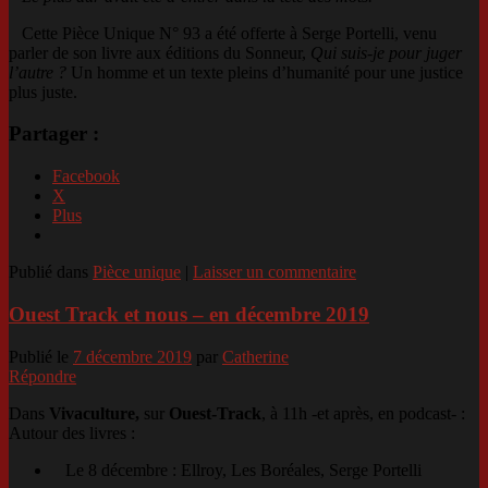
Cette Pièce Unique N° 93 a été offerte à Serge Portelli, venu
parler de son livre aux éditions du Sonneur,
Qui suis-je pour juger
l’autre ?
Un homme et un texte pleins d’humanité pour une justice
plus juste.
Partager :
Facebook
X
Plus
Publié dans
Pièce unique
|
Laisser un commentaire
Ouest Track et nous – en décembre 2019
Publié le
7 décembre 2019
par
Catherine
Répondre
Dans
Vivaculture,
sur
Ouest-Track
, à 11h -et après, en podcast- :
Autour des livres :
Le 8 décembre : Ellroy, Les Boréales, Serge Portelli