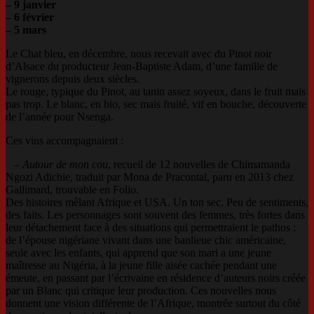
–
9 janvier
– 6 février
– 5 mars
Le Chat bleu, en décembre, nous recevait avec du Pinot noir
d’Alsace du producteur Jean-Baptiste Adam, d’une famille de
vignerons depuis deux siècles.
Le rouge, typique du Pinot, au tanin assez soyeux, dans le fruit mais
pas trop. Le blanc, en bio, sec mais fruité, vif en bouche, découverte
de l’année pour Nsenga.
Ces vins accompagnaient :
–
Autour de mon cou
, recueil de 12 nouvelles de Chimamanda
Ngozi Adichie, traduit par Mona de Pracontal, paru en 2013 chez
Gallimard, trouvable en Folio.
Des histoires mêlant Afrique et USA. Un ton sec. Peu de sentiments,
des faits. Les personnages sont souvent des femmes, très fortes dans
leur détachement face à des situations qui permettraient le pathos :
de l’épouse nigériane vivant dans une banlieue chic américaine,
seule avec les enfants, qui apprend que son mari a une jeune
maîtresse au Nigéria, à la jeune fille aisée cachée pendant une
émeute, en passant par l’écrivaine en résidence d’auteurs noirs créée
par un Blanc qui critique leur production. Ces nouvelles nous
donnent une vision différente de l’Afrique, montrée surtout du côté