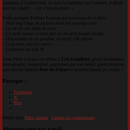
Daumier, il l’admirerait. Si vous lui montriez un Cabanel, il dirait
avec un soupir : « ça, c’est ma faute. »
Voilà quelques Poèmes Express qui sont issus de ce livre :
–
Bras trop longs de jockeys dans des paysages nus.
– La vie en cire épate la mort.
– Un petit notaire n’aime pas qu’un petit notaire bande.
– Descendant de sa gondole, en deuil, elle pleure.
– Le peintre veut ses noirs !…
– La femme qui fuit, lit.
Cette Pièce Unique est offerte à
Eric Enjalbert,
grand dessinateur,
photographe, maquettiste, passionné par son métier, perfectionniste,
sans qui les éditions
Rue du
Départ
n’auraient jamais pu exister !
Partager :
Facebook
X
Plus
Publié dans
Pièce unique
|
Laisser un commentaire
Abonnez-vous par e-mail.