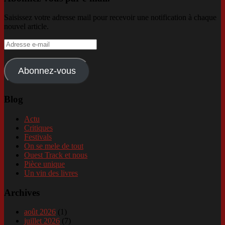
Saisissez votre adresse mail pour recevoir une notification à chaque
nouvel article.
Adresse
e-
mail
Abonnez-vous
Blog
Actu
Critiques
Festivals
On se mele de tout
Ouest Track et nous
Pièce unique
Un vin des livres
Archives
août 2026
(1)
juillet 2026
(7)