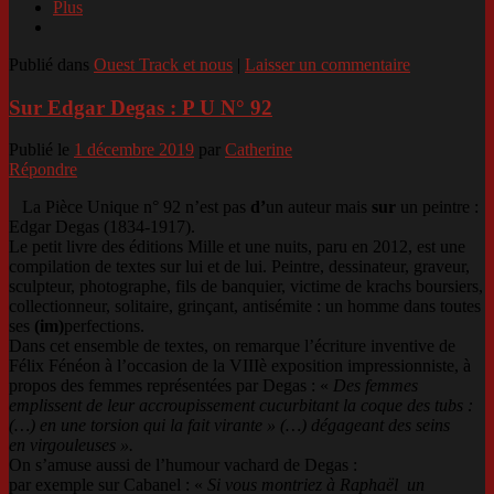
Plus
Publié dans
Ouest Track et nous
|
Laisser un commentaire
Sur Edgar Degas : P U N° 92
Publié le
1 décembre 2019
par
Catherine
Répondre
La Pièce Unique n° 92 n’est pas
d’
un auteur mais
sur
un peintre :
Edgar Degas (1834-1917).
Le petit livre des éditions Mille et une nuits, paru en 2012, est une
compilation de textes sur lui et de lui. Peintre, dessinateur, graveur,
sculpteur, photographe, fils de banquier, victime de krachs boursiers,
collectionneur, solitaire, grinçant, antisémite : un homme dans toutes
ses
(im)
perfections.
Dans cet ensemble de textes, on remarque l’écriture inventive de
Félix Fénéon à l’occasion de la VIIIè exposition impressionniste, à
propos des femmes représentées par Degas : «
Des femmes
emplissent de leur accroupissement cucurbitant la coque des tubs :
(…) en une torsion qui la fait virante » (…) dégageant des seins
en virgouleuses ».
On s’amuse aussi de l’humour vachard de Degas :
par exemple sur Cabanel : «
Si vous montriez à Raphaël un