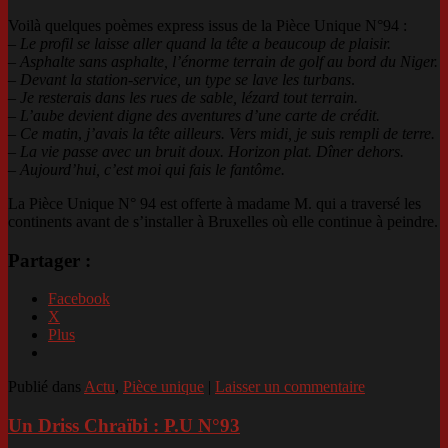
Voilà quelques poèmes express issus de la Pièce Unique N°94 :
–
Le profil se laisse aller quand la tête a beaucoup de plaisir.
– Asphalte sans asphalte, l’énorme terrain de golf au bord du Niger.
–
Devant la station-service, un type se lave les turbans
.
–
Je resterais dans les rues de sable, lézard tout terrain.
–
L’aube devient digne des aventures d’une carte de crédit.
–
Ce matin
,
j’avais la tête ailleurs. Vers midi, je suis rempli de terre.
– La vie passe avec un bruit doux. Horizon plat. Dîner dehors.
– Aujourd’hui, c’est moi qui fais le fantôme.
La Pièce Unique N° 94 est offerte à madame M. qui a traversé les
continents avant de s’installer à Bruxelles où elle continue à peindre.
Partager :
Facebook
X
Plus
Publié dans
Actu
,
Pièce unique
|
Laisser un commentaire
Un Driss Chraïbi : P.U N°93