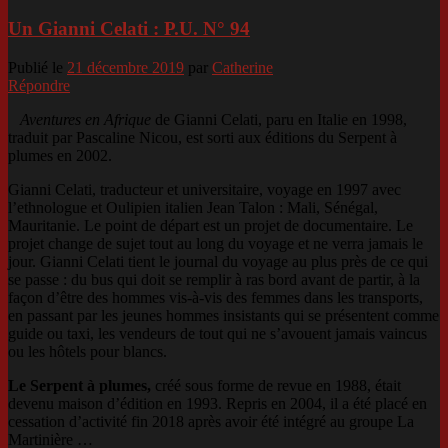
Un Gianni Celati : P.U. N° 94
Publié le
21 décembre 2019
par
Catherine
Répondre
Aventures en Afrique
de Gianni Celati, paru en Italie en 1998,
traduit par Pascaline Nicou, est sorti aux éditions du Serpent à
plumes en 2002.
Gianni Celati, traducteur et universitaire, voyage en 1997 avec
l’ethnologue et Oulipien italien Jean Talon : Mali, Sénégal,
Mauritanie. Le point de départ est un projet de documentaire. Le
projet change de sujet tout au long du voyage et ne verra jamais le
jour. Gianni Celati tient le journal du voyage au plus près de ce qui
se passe : du bus qui doit se remplir à ras bord avant de partir, à la
façon d’être des hommes vis-à-vis des femmes dans les transports,
en passant par les jeunes hommes insistants qui se présentent comme
guide ou taxi, les vendeurs de tout qui ne s’avouent jamais vaincus
ou les hôtels pour blancs.
Le Serpent à plumes,
créé sous forme de revue en 1988, était
devenu maison d’édition en 1993. Repris en 2004, il a été placé en
cessation d’activité fin 2018 après avoir été intégré au groupe La
Martinière …