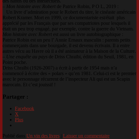
des nantis ou des intellectuels.
–
Mon histoire avec Robert
de Patrice Robin, P O L, 2019 :
Un livre d’admiration pour le Robert du titre, le cinéaste américain
Robert Kramer. Mort en 1999, ce documentariste est/était plus
apprécié par les Français que par ses compatriotes pour lesquels il
était un peu trop engagé, par exemple, contre la guerre du Vietnam.
Mon histoire avec Robert
est aussi un livre autobiographique :
Patrice Robin est un peu l’ Annie Ernaux masculin : parents petits
commerçants dans une bourgade, il est devenu écrivain. Il a entre
autres vécu au Havre où il a été animateur à la Maison de la Culture.
–
Une enquête au pays
de Driss Chraïbi, édition du Seuil, 1981, en
Point poche.
Driss Chraïbi (1926-2007) a écrit à partir de 1954 mais n’a
commencé à écrire des « polars » qu’en 1981. Celui-ci est le premier
avec le personnage récurrent de l’inspecteur Ali qui est un Scapin
marocain. Et c’est jouissif !
Partager :
Facebook
X
Plus
Publié dans
Un vin des livres
|
Laisser un commentaire