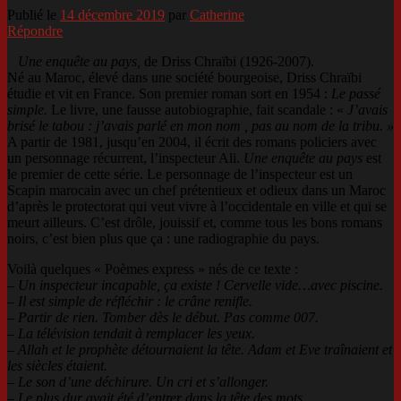
Publié le
14 décembre 2019
par
Catherine
Répondre
Une enquête au pays,
de Driss Chraïbi (1926-2007).
Né au Maroc, élevé dans une société bourgeoise, Driss Chraïbi
étudie et vit en France. Son premier roman sort en 1954 :
Le passé
simple.
Le livre, une fausse autobiographie, fait scandale : «
J’avais
brisé le tabou : j’avais parlé en mon nom , pas au nom de la tribu. »
A partir de 1981, jusqu’en 2004, il écrit des romans policiers avec
un personnage récurrent, l’inspecteur Ali.
Une enquête au pays
est
le premier de cette série. Le personnage de l’inspecteur est un
Scapin marocain avec un chef prétentieux et odieux dans un Maroc
d’après le protectorat qui veut vivre à l’occidentale en ville et qui se
meurt ailleurs. C’est drôle, jouissif et, comme tous les bons romans
noirs, c’est bien plus que ça : une radiographie du pays.
Voilà quelques « Poèmes express » nés de ce texte :
–
Un inspecteur incapable, ça existe ! Cervelle vide…avec piscine.
– Il est simple de réfléchir : le crâne renifle.
– Partir de rien. Tomber dès le début. Pas comme 007.
– La télévision tendait à remplacer les yeux.
– Allah et le prophète détournaient la tête. Adam et Eve traînaient et
les siècles étaient.
– Le son d’une déchirure. Un cri et s’allonger.
– Le plus dur avait été d’entrer dans la tête des mots.