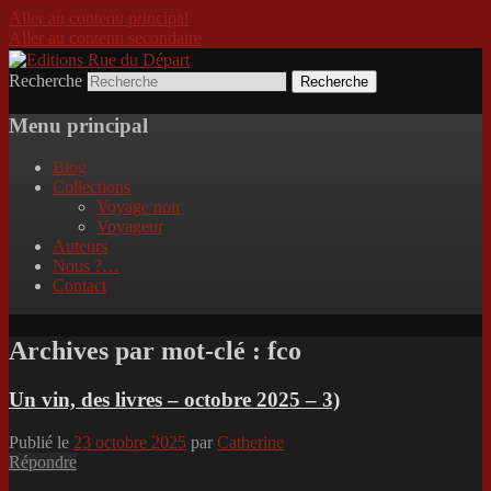
Aller au contenu principal
Aller au contenu secondaire
Recherche
Incitation au voyage, du roman noir au
Editions Rue du Départ
poème.
Menu principal
Blog
Collections
Voyage noir
Voyageur
Auteurs
Nous ?…
Contact
Archives par mot-clé :
fco
Un vin, des livres – octobre 2025 – 3)
Publié le
23 octobre 2025
par
Catherine
Répondre