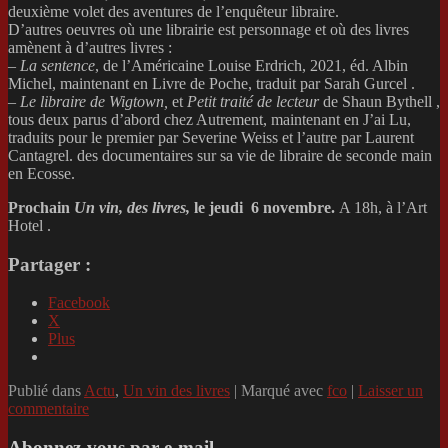
deuxième volet des aventures de l’enquêteur libraire.
D’autres oeuvres où une librairie est personnage et où des livres
amènent à d’autres livres :
–
La sentence
, de l’Américaine Louise Erdrich, 2021, éd. Albin
Michel, maintenant en Livre de Poche, traduit par Sarah Gurcel .
–
Le libraire de Wigtown,
et
Petit traité de lecteur
de Shaun Bythell ,
tous deux parus d’abord chez Autrement, maintenant en J’ai Lu,
traduits pour le premier par Severine Weiss et l’autre par Laurent
Cantagrel. des documentaires sur sa vie de libraire de seconde main
en Ecosse.
Prochain
Un vin, des livres,
le jeudi 6 novembre.
A 18h, à l’Art
Hotel .
Partager :
Facebook
X
Plus
Publié dans
Actu
,
Un vin des livres
|
Marqué avec
fco
|
Laisser un
commentaire
Abonnez-vous par e-mail.