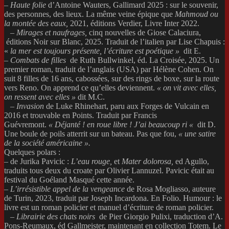
–
Haute folie
d’Antoine Wauters, Gallimard 2025 : sur le souvenir,
des personnes, des lieux. La même veine épique que
Mahmoud ou
la montée des eaux,
2021, éditions Verdier, Livre Inter 2022.
–
Mirages et naufrages,
cinq nouvelles de Giose Calaciura,
éditions Noir sur Blanc, 2025. Traduit de l’italien par Lise Chapuis :
«
la mer est toujours présente, l’écriture est poétique »
dit E.
–
Combats de filles
de Ruth Bullwinkel, éd. La Croisée, 2025. Un
premier roman, traduit de l’anglais (USA) par Hélène Cohen. On
suit 8 filles de 16 ans, cabossées, sur des rings de boxe, sur la route
vers Reno. On apprend ce qu’elles deviennent.
« on vit avec elles,
on ressent avec elles »
dit M.C.
–
Invasion
de Luke Rhinehart, paru aux Forges de Vulcain en
2016 et trouvable en Points. Traduit par Francis
Guévremont.
« Déjanté ! en roue libre ! J’ai beaucoup ri «
dit D.
Une boule de poils atterrit sur un bateau. Pas que fou,
« une satire
de la société américaine ».
Quelques polars :
– de Jurika Pavicic :
L’eau rouge,
et
Mater dolorosa,
ed Agullo,
traduits tous deux du croate par Olivier Lannuzel. Pavicic était au
festival du Goéland Masqué cette année.
–
L’irrésistible appel de la vengeance
de Rosa Mogliasso, auteure
de Turin, 2023, traduit par Joseph Incardona. En Folio. Humour : le
livre est un roman policier et manuel d’écriture de roman policier.
–
Librairie des chats noirs
de Pier Giorgio Pulixi, traduction d’A.
Pons-Reumaux, éd Gallmeister, maintenant en collection Totem. Le