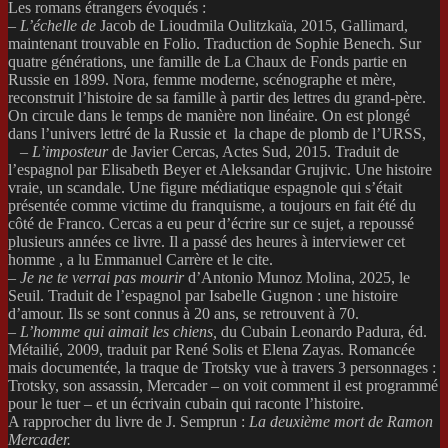
Les romans étrangers évoqués :
– L’échelle de
Jacob de Lioudmila Oulitzkaïa, 2015, Gallimard,
maintenant trouvable en Folio. Traduction de Sophie Benech. Sur
quatre générations, une famille de La Chaux de Fonds partie en
Russie en 1899. Nora, femme moderne, scénographe et mère,
reconstruit l’histoire de sa famille à partir des lettres du grand-père.
On circule dans le temps de manière non linéaire. On est plongé
dans l’univers lettré de la Russie et la chape de plomb de l’URSS,
–
L’imposteur
de Javier Cercas, Actes Sud, 2015. Traduit de
l’espagnol par Elisabeth Beyer et Aleksandar Grujivic. Une histoire
vraie, un scandale. Une figure médiatique espagnole qui s’était
présentée comme victime du franquisme, a toujours en fait été du
côté de Franco. Cercas a eu peur d’écrire sur ce sujet, a repoussé
plusieurs années ce livre. Il a passé des heures à interviewer cet
homme , a lu Emmanuel Carrère et le cite.
–
Je ne te verrai pas mourir
d’Antonio Munoz Molina, 2025, le
Seuil. Traduit de l’espagnol par Isabelle Gugnon : une histoire
d’amour. Ils se sont connus à 20 ans, se retrouvent à 70.
–
L’homme qui aimait les chiens,
du Cubain Leonardo Padura, éd.
Métailié, 2009, traduit par René Solis et Elena Zayas. Romancée
mais documentée, la traque de Trotsky vue à travers 3 personnages :
Trotsky, son assassin, Mercader – on voit comment il est programmé
pour le tuer – et un écrivain cubain qui raconte l’histoire.
A rapprocher du livre de J. Semprun :
La deuxième mort de Ramon
Mercader.