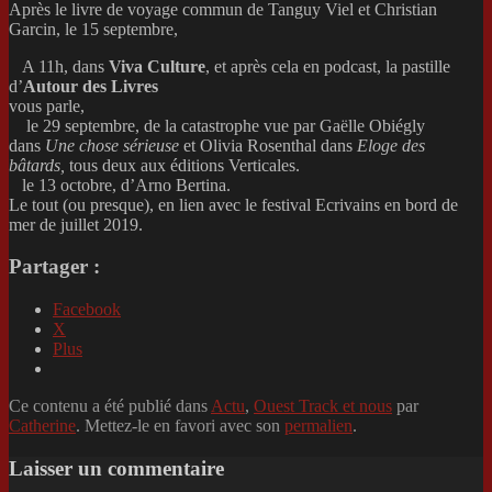
Après le livre de voyage commun de Tanguy Viel et Christian
Garcin, le 15 septembre,
A 11h, dans
Viva Culture
, et après cela en podcast, la pastille
d’
Autour des Livres
vous parle,
le 29 septembre, de la catastrophe vue par Gaëlle Obiégly
dans
Une chose sérieuse
et Olivia Rosenthal dans
Eloge des
bâtards,
tous deux aux éditions Verticales.
le 13 octobre, d’Arno Bertina.
Le tout (ou presque), en lien avec le festival Ecrivains en bord de
mer de juillet 2019.
Partager :
Facebook
X
Plus
Ce contenu a été publié dans
Actu
,
Ouest Track et nous
par
Catherine
. Mettez-le en favori avec son
permalien
.
Laisser un commentaire