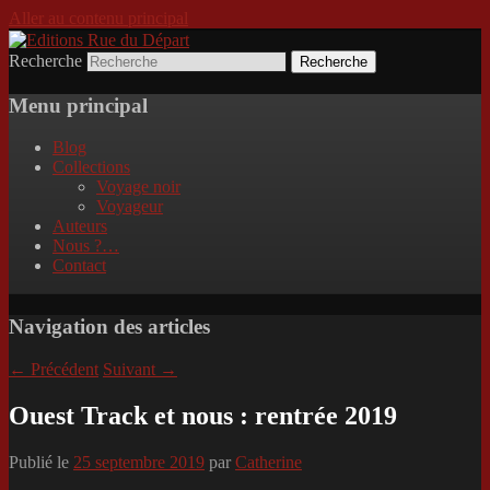
Aller au contenu principal
Recherche
Incitation au voyage, du roman noir au
Editions Rue du Départ
poème.
Menu principal
Blog
Collections
Voyage noir
Voyageur
Auteurs
Nous ?…
Contact
Navigation des articles
←
Précédent
Suivant
→
Ouest Track et nous : rentrée 2019
Publié le
25 septembre 2019
par
Catherine