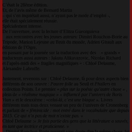
C’était la 28ème édition.
Et, de l’avis même de Bernard Martin
– qui s’en inquiétait aussi, n’ayant pas le mode d’emploi -,
elle était spécialement réussie.
Spécialement intense.
De l’ouverture, avec la lecture d’Elitza Gueorguieva
aux rencontres avec les jeunes auteurs: Dimitri Rouchon-Borie au
Tripode, Marion Lejeune au Bruit du monde, Adrien Girault aux
éditions de l’Ogre,
en passant par la journée sur la traduction avec des
« grands »
traducteurs aussi auteurs : Jakuta Alikavazovic, Nicolas Richard
et l’après-midi des « fragiles magnifiques » : Chloé Delaume,
Alexandre Labruffe.
Justement, revenons sur : Chloé Delaume, là pour deux aspects bien
différents de son oeuvre :
Pauvre folle
au Seuil et
Phallers
en
collection Points. Le premier «
plus sur la poésie qu’autre chose » ,
plein de
« réalisme magique » « influencé par l’univers de Boris
Vian »
et le deuxième : »
celui-là, c’est une blague ».
Livres
différents mais tous deux venant un peu de l’univers de Cronenberg
et parlant de «
féminicide : mot entré dans le vocabulaire que depuis
2015. Ce qui n’a pas de mot n’existe pas. »
Chloé Delaume :
« Je fais partie des gens que la littérature a sauvés,
en tant que lectrice et praticienne. »
Dimitri Rouchon-Borie pourrait sans doute dire la même chose, lui