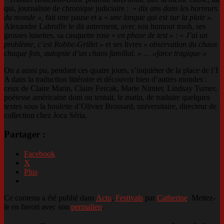
qui, journaliste de chronique judiciaire : »
dix ans dans les horreurs
du monde »,
fait une pause et a «
une langue qui est sur la plaie ».
Alexandre Labruffe le dit autrement, avec son humour trash, ses
grosses lunettes, sa casquette rose «
en
phase de test »
: «
J’ai un
problème, c’est Robbe-Grillet »
et ses livres
« observation du chaos
chaque fois, autopsie d’un chaos familial. » … »farce tragique »
On a aussi pu, pendant ces quatre jours, s’inquiéter de la place de l’I
A dans la traduction littéraire et découvrir bien d’autres mondes :
ceux de Claire Marin, Claire Fercak, Marie Nimier, Lindsay Turner,
poètesse américaine dont on tentait, le matin, de traduire quelques
textes sous la houlette d’Olivier Brossard, universitaire, directeur de
collection chez Joca Séria.
Partager :
Facebook
X
Plus
Ce contenu a été publié dans
Actu
,
Festivals
par
Catherine
. Mettez-
le en favori avec son
permalien
.