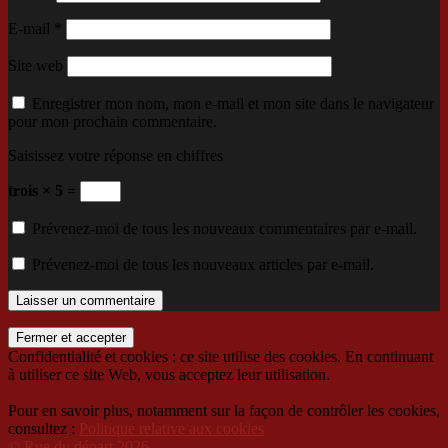
E-mail
*
Site web
Enregistrer mon nom, mon e-mail et mon site dans le navigateur
pour mon prochain commentaire.
Saisissez votre réponse en chiffres
trois × 5 =
Prévenez-moi de tous les nouveaux commentaires par e-mail.
Prévenez-moi de tous les nouveaux articles par e-mail.
Confidentialité et cookies : ce site utilise des cookies. En continuant
à utiliser ce site Web, vous acceptez leur utilisation.
Pour en savoir plus, notamment sur la façon de contrôler les cookies,
consultez :
Politique relative aux cookies
© Rue du départ 2026