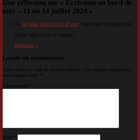
Une réflexion sur «
Ecrivains en bord de
mer – 11 au 14 juillet 2024
»
Le
16 juillet 2024 à 15 h 47 min
,
Véronique Garrigou
a dit :
Génia! Merci pour ce partage!
Répondre
↓
Laisser un commentaire
Votre adresse e-mail ne sera pas publiée.
Les champs obligatoires
sont indiqués avec
*
Commentaire
*
Nom
*