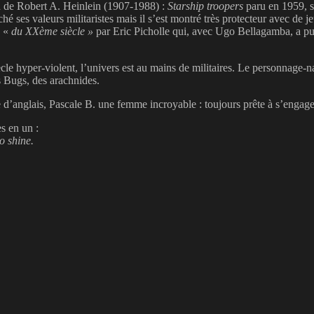
on de Robert A. Heinlein (1907-1988) :
Starship troopers
paru en 1959, s
oché ses valeurs militaristes mais il s’est montré très protecteur avec 
e «
du XXème siècle »
par Eric Picholle qui, avec Ugo Bellagamba, a p
 hyper-violent, l’univers est au mains de militaires. Le personnage-narr
s Bugs, des arachnides.
anglais, Pascale B. une femme incroyable : toujours prête à s’engager d
es en un :
o shine.