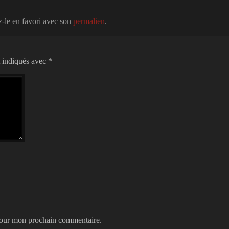
z-le en favori avec son
permalien
.
t indiqués avec
*
 pour mon prochain commentaire.