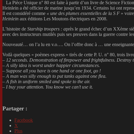
La Pièce Unique n° 80 est faite à partir d’un livre de Science Ficti
Heinlein a été officier de marine jusqu’en 1934. Certains lui ont repr
Il est considéré comme
« une des plumes
essentielles de la S F
» voir
Heinlein
aux éditions Les Moutons électriques en 2008.
L’histoire de
Starship troopers : a
près le grand échec d’un XXème siècle
avec des instructeurs mutilés puis ses preuves dans la guerre contre le
Nouveauté… on l’a lu en v.o…. On l’offre donc à … une enseignante d’
Voilà quelques « poèmes express » tirés de cette P. U. n° 80, trois livr
–
12 seconds. Demonstration of firepower and frightfulness. Destroy t
– A silly idea is worst under happier circumstances.
– Suppose all you have is one hand or one foot, go !
– A man was silly enough to put tanks against one flea.
– A fish in uniform smiled and spoke to the air.
– I buy your attention. You know we can’t use it.
Partager :
Facebook
X
Plus