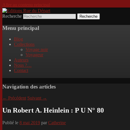
Aller au contenu principal
Recherche
Incitation au voyage, du roman noir au po
Editions Rue du Départ
Menu principal
Blog
Collections
Voyage noir
Voyageur
Auteurs
Nous ?…
Contact
Navigation des articles
←
Précédent
Suivant
→
Un Robert A. Heinlein : P U N° 80
Publié le
8 mai 2019
par
Catherine