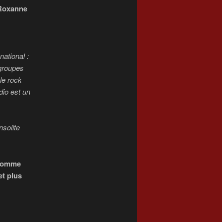
Roxanne
national :
 groupes
le rock
dio est un
nsolite
, comme
et plus