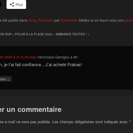
Plus
a été publié dans
Actu
,
Festivals
par
Catherine
. Mettez-le en favori avec son
perm
ION SUR «
POLAR À LA PLAGE 2025 – AMBIANCE FESTIVE !
»
uin 2025 à 21 h 34 min
,
Véronique Garrigou
a dit :
n, je t’ai fait confiance…J’ai acheté Frakas!
↓
ndre
er un commentaire
*
se e-mail ne sera pas publiée.
Les champs obligatoires sont indiqués avec