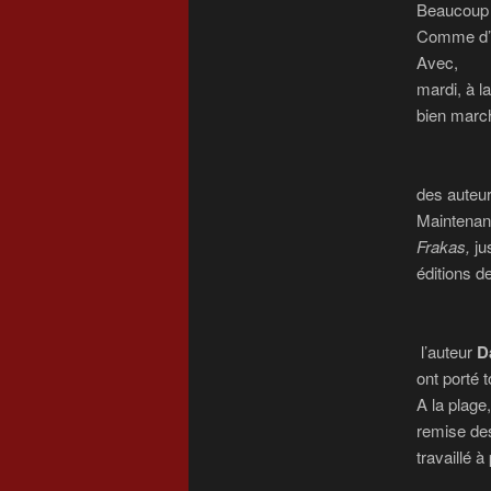
Beaucoup 
Comme d’
Avec,
mardi, à 
bien marc
des auteur
Maintenant
Frakas,
ju
éditions de
l’auteur
D
ont porté 
A la plage
remise des
travaillé 