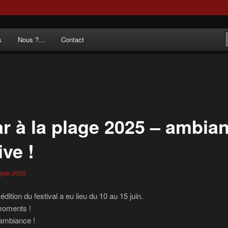
 noir au poème.
s
Nous ?…
Contact
du Départ
ar à la plage 2025 – ambia
ive !
juin 2025
dition du festival a eu lieu du 10 au 15 juin.
moments !
 ambiance !