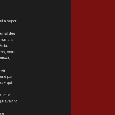
ui a super
bunal des
s romans
Folio.
res, entre
apiks,
lier
mené par
s » qui
, et la
ui avaient
ure