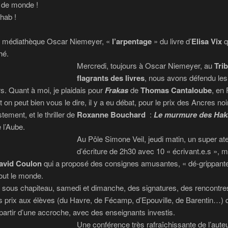
de monde !
hab !
la médiathèque Oscar Niemeyer, «
l’arpentage
» du livre d’
Elisa Vix
q
hé.
Mercredi, toujours à Oscar Niemeyer, au
Tri
flagrants des livres
, nous avons défendu le
s. Quant à moi, je plaidais pour
Frakas
de
Thomas
Cantaloube
, en 
 on peut bien vous le dire, il y a eu débat, pour le prix des Ancres noi
stement, et le thriller de
Roxanne Bouchard
:
Le murmure des Hak
 l’Aube.
Au Pôle Simone Veil, jeudi matin, un super ate
d’écriture de 2h30 avec 10 « écrivant.e.s », 
avid Coulon
qui a proposé des consignes amusantes, « dé-grippante
tout le monde.
, sous chapiteau, samedi et dimanche, des signatures, des rencontres
 prix aux élèves (du Havre, de Fécamp, d’Epouville, de Barentin…) q
à partir d’une accroche, avec des enseignants investis.
Une conférence très rafraîchissante de l’aute