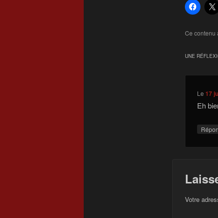
Ce contenu 
UNE RÉFLEX
Le
17 j
Eh bie
Répo
Laiss
Votre adres