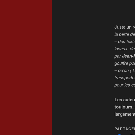
Juste un r
la perte de
– des text
locaux de 
par
Jean-
gouffre p
– qu’on ( 
transporter
pour les 
Les auteu
toujours,
largement
PARTAGER