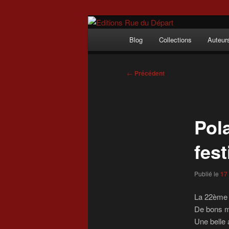
Aller
Incitation au voyage, du roman
au
Menu
Blog
Collections
Auteur
contenu
principal
Editions Rue 
principal
Navigation
←
Précédent
des
articles
Pol
fest
Publié le
17 
La 22ème é
De bons 
Une belle