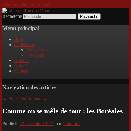
Aller au contenu principal
Recherche
Incitation au voyage, du roman noir au
Editions Rue du Départ
poème.
Menu principal
Blog
Collections
Voyage noir
Voyageur
Auteurs
Nous ?…
Contact
Navigation des articles
←
Précédent
Suivant
→
Comme on se mêle de tout : les Boréales
Publié le
23 novembre 2015
par
Catherine