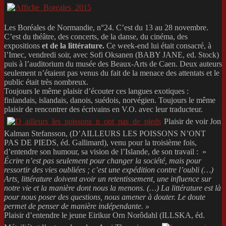
Les Boréales de Normandie, n°24. C’est du 13 au 28 novembre.
C’est du théâtre, des concerts, de la danse, du cinéma, des
expositions
et de la
littérature
.
Ce week-end lui était consacré, à
l’Imec, vendredi soir, avec Sofi Oksanen (BABY JANE, ed. Stock)
puis à l’auditorium du musée des Beaux-Arts de Caen. Deux auteurs
seulement n’étaient pas venus du fait de la menace des attentats et le
public était très nombreux.
Toujours le même plaisir d’écouter ces langues exotiques :
finlandais, islandais, danois, suédois, norvégien. Toujours le même
plaisir de rencontrer des écrivains en V.O. avec leur traducteur.
Plaisir de voir Jon
Kalman Stefansson, (D’AILLEURS LES POISSONS N’ONT
PAS DE PIEDS, éd. Gallimard), venu pour la troisième fois,
d’entendre son humour, sa vision de l’Islande, de son travail : »
Écrire n’est pas seulement pour changer la société, mais pour
ressortir des vies oubliées ; c’est une expédition contre l’oubli (…)
Arts, littérature doivent avoir un retentissement, une influence sur
notre vie et la manière dont nous la menons. (…) La littérature est là
pour nous poser des questions, nous amener à douter. Le doute
permet de penser de manière indépendante. »
Plaisir d’entendre le jeune Eirikur Orn Norôdahl (ILLSKA, éd.