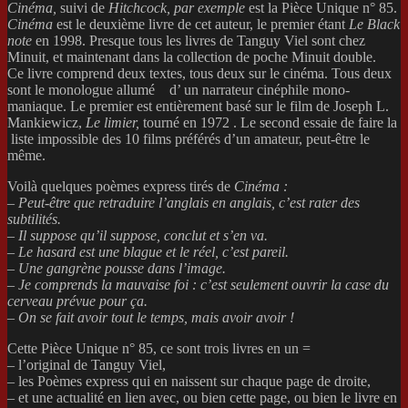
Cinéma,
suivi de
Hitchcock, par exemple
est la Pièce Unique n° 85.
Cinéma
est le deuxième livre de cet auteur, le premier étant
Le Black
note
en 1998. Presque tous les livres de Tanguy Viel sont chez
Minuit, et maintenant dans la collection de poche Minuit double.
Ce livre comprend deux textes, tous deux sur le cinéma. Tous deux
sont le monologue allumé
d’ un narrateur cinéphile mono-
maniaque. Le premier est entièrement basé sur le film de Joseph L.
Mankiewicz,
Le limier,
tourné en 1972 . Le second essaie de faire la
liste impossible des 10 films préférés d’un amateur, peut-être le
même.
Voilà quelques poèmes express tirés de
Cinéma :
– Peut-être que retraduire l’anglais en anglais, c’est rater des
subtilités.
– Il suppose qu’il suppose, conclut et s’en va.
– Le hasard est une blague et le réel, c’est pareil.
– Une gangrène pousse dans l’image.
– Je comprends la mauvaise foi : c’est seulement ouvrir la case du
cerveau prévue pour ça.
– On se fait avoir tout le temps, mais avoir avoir !
Cette Pièce Unique n° 85, ce sont trois livres en un =
– l’original de Tanguy Viel,
– les Poèmes express qui en naissent sur chaque page de droite,
– et une actualité en lien avec, ou bien cette page, ou bien le livre en