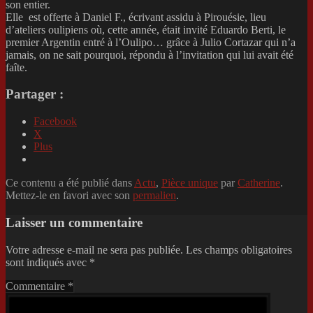
son entier.
Elle est offerte à Daniel F., écrivant assidu à Pirouésie, lieu
d’ateliers oulipiens où, cette année, était invité Eduardo Berti, le
premier Argentin entré à l’Oulipo… grâce à Julio Cortazar qui n’a
jamais, on ne sait pourquoi, répondu à l’invitation qui lui avait été
faîte.
Partager :
Facebook
X
Plus
Ce contenu a été publié dans
Actu
,
Pièce unique
par
Catherine
.
Mettez-le en favori avec son
permalien
.
Laisser un commentaire
Votre adresse e-mail ne sera pas publiée.
Les champs obligatoires
sont indiqués avec
*
Commentaire
*