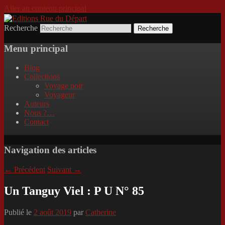
Aller au contenu principal
Recherche
Incitation au voyage, du roman noir au
Editions Rue du Départ
poème.
Menu principal
Blog
Collections
Voyage noir
Voyageur
Auteurs
Nous ?…
Contact
Navigation des articles
←
Précédent
Suivant
→
Un Tanguy Viel : P U N° 85
Publié le
2 août 2019
par
Catherine