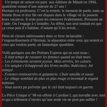
Un temps de saison
est paru aux éditions de Minuit en 1994,
quatrième roman d’une auteure de 27 ans !
Herman est professeur. C’est la rentrée, le moment de partir, mais sa
femme Rose et leur fils ont disparu dans le village où ils passent
leurs vacances. Il reste pour les retrouver évidemment. Personne ne
l’aide. On l’engage à s’installer. Au début, son seul souhait est que
ça cesse puis il s’habitue, d’autant qu’il les revoit…
Plein de choses intéressantes dans ce livre inclassable :
l’engourdissement d’Herman, la séparation entre ceux qui restent et
ceux qui veulent partir, un fantastique quotidien.
Voilà quelques uns des Poèmes Express qui en sont issus :
–
Il était temps de rassurer les femmes quand on était mari.
– Les événements seraient joyeux. Mais serrées, les cuisses.
– Un sanglot s’échapperait des lèvres molles. Indécence. Air
ennuyé.
– Femmes rembourrées et galanterie. Chair amollie et sueur.
– Le village semblait de plus en plus rouge et inventait le regard
haineux.
– Vous auriez pu prévenir que le ciel était toujours en guerre.
La Pièce Unique n° 98 est offerte à Caroline L.qui travaille avec moi
et qui a tellement d’envies qu’une seule vie ne peut pas suffire !