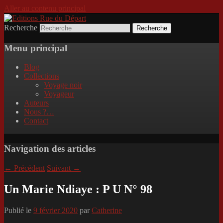
Aller au contenu principal
Recherche
Incitation au voyage, du roman noir au
Editions Rue du Départ
poème.
Menu principal
Blog
Collections
Voyage noir
Voyageur
Auteurs
Nous ?…
Contact
Navigation des articles
←
Précédent
Suivant
→
Un Marie Ndiaye : P U N° 98
Publié le
9 février 2020
par
Catherine