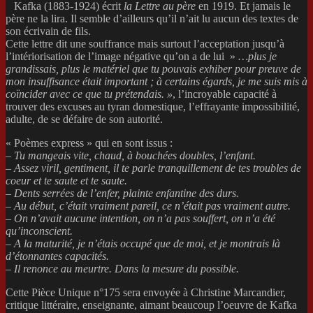
Kafka (1883-1924) écrit
la Lettre au père
en 1919. Et jamais le
père ne la lira. Il semble d’ailleurs qu’il n’ait lu aucun des textes de
son écrivain de fils.
Cette lettre dit une souffrance mais surtout l’acceptation jusqu’à
l’intériorisation de l’image négative qu’on a de lui »
…plus je
grandissais, plus le matériel que tu pouvais exhiber pour preuve de
mon insuffisance était important ; à certains égards, je me suis mis à
coïncider avec ce que tu prétendais. »
, l’incroyable capacité à
trouver des excuses au tyran domestique, l’effrayante impossibilité,
adulte, de se défaire de son autorité.
« Poèmes express » qui en sont issus :
– Tu mangeais vite, chaud, à bouchées doubles, l’enfant.
– Assez viril, gentiment, il te parle tranquillement de tes troubles de
coeur et te saute et te saute.
– Dents serrées de l’enfer, plainte enfantine des durs.
– Au début, c’était vraiment pareil, ce n’était pas vraiment autre.
– On n’avait aucune intention, on n’a pas souffert, on n’a été
qu’inconscient.
– A la maturité, je n’étais occupé que de moi, et je
montrais là
d’étonnantes capacités.
– Il renonce au meurtre. Dans la mesure du possible.
Cette Pièce Unique n°175 sera envoyée à Christine Marcandier,
critique littéraire, enseignante, aimant beaucoup l’oeuvre de Kafka