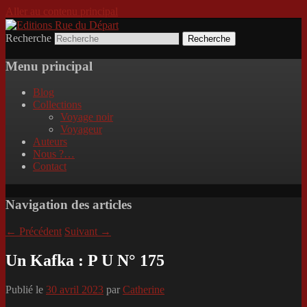
Aller au contenu principal
Recherche
Incitation au voyage, du roman noir au
Editions Rue du Départ
poème.
Menu principal
Blog
Collections
Voyage noir
Voyageur
Auteurs
Nous ?…
Contact
Navigation des articles
←
Précédent
Suivant
→
Un Kafka : P U N° 175
Publié le
30 avril 2023
par
Catherine