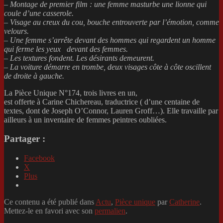
– Montage de premier film : une femme masturbe une lionne qui
coule d’une casserole.
–
Visage au creux du cou, bouche entrouverte par l’émotion, comme
velours.
–
Une femme s’arrête devant des hommes qui regardent un homme
qui ferme les yeux devant des femmes.
–
Les textures fondent. Les désirants demeurent.
–
La voiture démarre en trombe, deux visages côte à côte oscillent
de droite à gauche.
La Pièce Unique N°174, trois livres en un,
est offerte à Carine Chichereau, traductrice ( d’une centaine de
textes, dont de Joseph O’Connor, Lauren Groff…). Elle travaille par
ailleurs à un inventaire de femmes peintres oubliées.
Partager :
Facebook
X
Plus
Ce contenu a été publié dans
Actu
,
Pièce unique
par
Catherine
.
Mettez-le en favori avec son
permalien
.