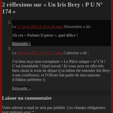
2 réflexions sur «
Un Iris Brey : P U N°
174
»
Le
17 avril 2023 à 19 h 26 min
,
Désormière
a dit :
Ah ces « Poèmes Express », quel délice !
Répondre
↓
Le
30 avril 2023 à 19 h 37 min
,
Catherine
a dit :
J’ai bien reçu mon exemplaire « La Pièce unique » n°174 !
C’est formidable ! Quel travail ! Et vous avez en effet très
bien choisi le texte de départ (j’ai même été entendre Iris Brey
à une conférence, et l’Olivier fait partie de mes maisons
d’édition préférées !)
Répondre
↓
Laisser un commentaire
Votre adresse e-mail ne sera pas publiée.
Les champs obligatoires
sont indiqués avec
*