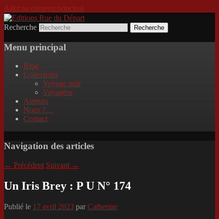
Aller au contenu principal
Recherche
Incitation au voyage, du roman noir au
Editions Rue du Départ
poème.
Menu principal
Blog
Collections
Voyage noir
Voyageur
Auteurs
Nous ?…
Contact
Navigation des articles
←
Précédent
Suivant
→
Un Iris Brey : P U N° 174
Publié le
17 avril 2023
par
Catherine