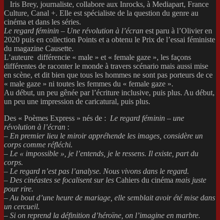
Iris Brey, journaliste, collabore aux Inrocks, à Mediapart, France
Culture, Canal +. Elle est spécialiste de la question du genre au
cinéma et dans les séries.
Le regard féminin – Une révolution à l’écran
est paru à l’Olivier en
2020 puis en collection Points et a obtenu le Prix de l’essai féministe
du magazine Causette.
L’auteure différencie « male » et « female gaze », les façons
différentes de raconter le monde à travers scénario mais aussi mise
en scène, et dit bien que tous les hommes ne sont pas porteurs de ce
« male gaze » ni toutes les femmes du « female gaze ».
Au début, un peu gênée par l’écriture inclusive, puis plus. Au début,
un peu une impression de caricatural, puis plus.
Des « Poèmes Express » nés de :
Le regard féminin – une
révolution à l’écran
:
–
En premier lieu le miroir appréhende les images, considère un
corps comme réfléchi.
– Le « impossible », je l’entends, je le ressens. Il existe, part du
corps.
– Le regard n’est pas l’analyse. Nous vivons dans le regard.
–
Des cinéastes se focalisent sur les
Cahiers du cinéma
mais juste
pour rire.
– Au bout d’une heure de mariage, elle semblait avoir été mise dans
un cercueil.
–
Si on reprend la définition d’héroïne, on l’imagine en marbre.