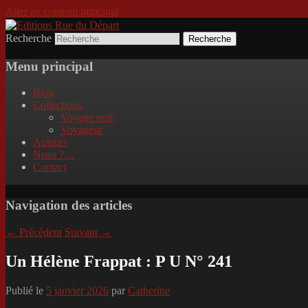
Aller au contenu principal
Recherche
Incitation au voyage, du roman noir au po
Editions Rue du Départ
Menu principal
Blog
Collections
Voyage noir
Voyageur
Auteurs
Nous ?…
Contact
Navigation des articles
←
Précédent
Suivant
→
Un Hélène Frappat : P U N° 241
Publié le
5 janvier 2026
par
Catherine