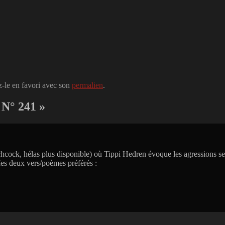
z-le en favori avec son
permalien
.
 N° 241
»
hcock, hélas plus disponible) où Tippi Hedren évoque les agressions sexu
es deux vers/poèmes préférés :