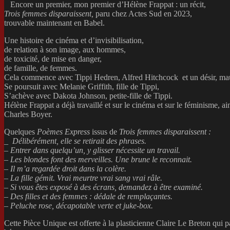
Encore un premier, mon premier d’Hélène Frappat : un récit,
Trois femmes disparaissent,
paru chez Actes Sud en 2023,
trouvable maintenant en Babel.
Une histoire de cinéma et d’invisibilisation,
de relation à son image, aux hommes,
de toxicité, de mise en danger,
de famille, de femmes.
Cela commence avec Tippi Hedren, Alfred Hitchcock et un désir, mauv
Se poursuit avec Melanie Griffith, fille de Tippi,
S’achève avec Dakota Johnson, petite-fille de Tippi.
Hélène Frappat a déjà travaillé et sur le cinéma et sur le féminisme, ai
Charles Boyer.
Quelques
Poèmes Express
issus de
Trois femmes disparaissent :
_ Délibérément, elle se retirait des phrases.
– Entrer dans quelqu’un, y glisser nécessite un travail.
– Les blondes font des merveilles. Une brune le reconnait.
– Il m’a regardée droit dans la colère.
– La fille gémit. Vrai
meurtre vrai sang vrai râle.
– Si vous êtes exposé à des écrans, demandez à être examiné.
– Des filles et des femmes : dédale de remplaçantes.
– Peluche rose, décapotable verte et juke-box.
Cette Pièce Unique est offerte à la plasticienne Claire Le Breton qui 