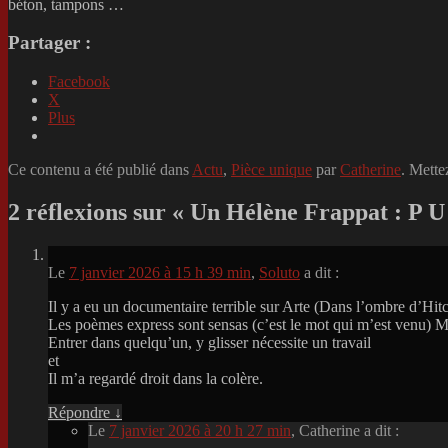
béton, tampons …
Partager :
Facebook
X
Plus
Ce contenu a été publié dans
Actu
,
Pièce unique
par
Catherine
. Mette
2 réflexions sur «
Un Hélène Frappat : P U
Le
7 janvier 2026 à 15 h 39 min
,
Soluto
a dit :
Il y a eu un documentaire terrible sur Arte (Dans l’ombre d’Hitc
Les poèmes express sont sensas (c’est le mot qui m’est venu) M
Entrer dans quelqu’un, y glisser nécessite un travail
et
Il m’a regardé droit dans la colère.
Répondre
↓
Le
7 janvier 2026 à 20 h 27 min
,
Catherine
a dit :