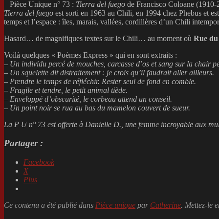
Pièce Unique n° 73 :
Tierra del fuego
de Francisco Coloane (1910-2002
Tierra del fuego
est sorti en 1963 au Chili, en 1994 chez Phebus et es
temps et l’espace : îles, marais, vallées, cordillères d’un Chili intempo
Hasard… de magnifiques textes sur le Chili… au moment où
Rue du
Voilà quelques « Poèmes Express » qui en sont extraits :
–
Un individu percé de mouches, carcasse d’os et sang sur la chair p
– Un squelette dit distraitement : je crois qu’il faudrait aller ailleurs.
– Prendre le temps de réfléchir. Rester seul de fond en comble.
– Fragile et tendre, le petit animal tiède.
– Enveloppé d’obscurité, le corbeau attend un conseil.
– Un point noir se rua au bas du mamelon couvert de sueur.
La P U n° 73 est offerte à Danielle D., une femme incroyable aux multi
Partager :
Facebook
X
Plus
Ce contenu a été publié dans
Pièce unique
par
Catherine
. Mettez-le 