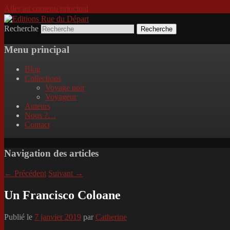
Aller au contenu principal
Recherche
Incitation au voyage, du roman noir au po
Editions Rue du Départ
Menu principal
Blog
Collections
Voyage noir
Voyageur
Auteurs
Nous ?…
Contact
Navigation des articles
←
Précédent
Suivant
→
Un Francisco Coloane
Publié le
7 janvier 2019
par
Catherine