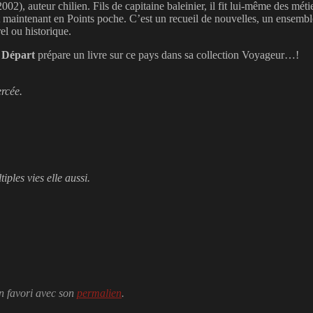
), auteur chilien. Fils de capitaine baleinier, il fit lui-même des métie
t maintenant en Points poche. C’est un recueil de nouvelles, un ensemb
rel ou historique.
 Départ
prépare un livre sur ce pays dans sa collection Voyageur…!
ercée.
ples vies elle aussi.
en favori avec son
permalien
.