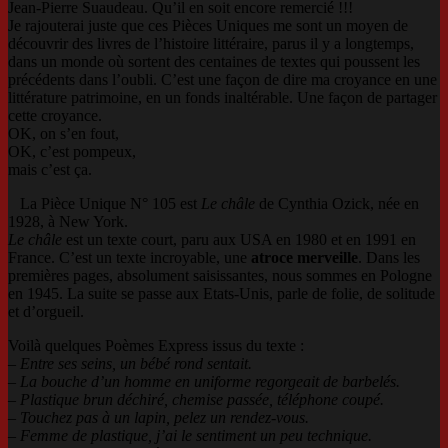
Jean-Pierre Suaudeau. Qu’il en soit encore remercié !!!
Je rajouterai juste que ces Pièces Uniques me sont un moyen de
découvrir des livres de l’histoire littéraire, parus il y a longtemps,
dans un monde où sortent des centaines de textes qui poussent les
précédents dans l’oubli. C’est une façon de dire ma croyance en une
littérature patrimoine, en un fonds inaltérable. Une façon de partager
cette croyance.
OK, on s’en fout,
OK, c’est pompeux,
mais c’est ça.
La Pièce Unique N° 105 est
Le châle
de Cynthia Ozick, née en
1928, à New York.
Le châle
est un texte court, paru aux USA en 1980 et en 1991 en
France. C’est un texte incroyable, une
atroce merveille
. Dans les
premières pages, absolument saisissantes, nous sommes en Pologne
en 1945. La suite se passe aux Etats-Unis, parle de folie, de solitude
et d’orgueil.
Voilà quelques Poèmes Express issus du texte :
–
Entre ses seins, un bébé rond sentait.
– La bouche d’un homme en uniforme regorgeait de barbelés.
– Plastique brun déchiré, chemise passée, téléphone coupé.
– Touchez pas à un lapin, pelez un rendez-vous.
– Femme de plastique, j’ai le sentiment un peu technique.