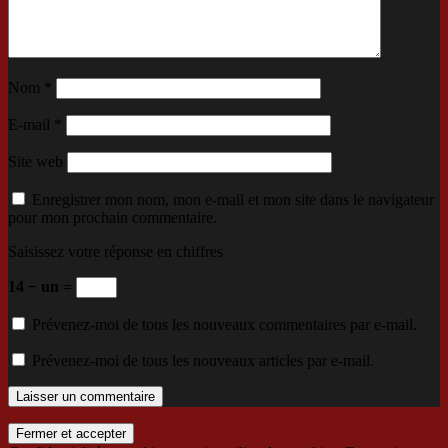
Nom
*
E-mail
*
Site web
Enregistrer mon nom, mon e-mail et mon site dans le navigateur
pour mon prochain commentaire.
Saisissez votre réponse en chiffres
14 − un =
Prévenez-moi de tous les nouveaux commentaires par e-mail.
Prévenez-moi de tous les nouveaux articles par e-mail.