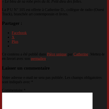
– Le bleu de sa robe près du lit. Petit dieu des folles.
La P U N° 105 est offerte à Catherine D., collègue de radio (Ouest
Track), branchée art contemporain et livres.
Partager :
Facebook
X
Plus
Ce contenu a été publié dans
Pièce unique
par
Catherine
. Mettez-le
en favori avec son
permalien
.
Laisser un commentaire
Votre adresse e-mail ne sera pas publiée.
Les champs obligatoires
sont indiqués avec
*
Commentaire
*