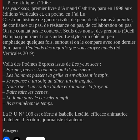
Pièce Unique n° 106 :
Les yeux secs,
premier livre d’Arnaud Cathrine, paru en 1998 aux
éditions Verticales et, en poche, en J’ai Lu.
C’est une histoire de guerre civile, de peur, de décisions à prendre,
de confiance ou pas, de résistance ou pas, de collaboration ou pas.
On ne connaît pas le contexte. Seuls des noms, des prénoms (Odell,
Hamjha) pourraient nous aider. Le style a un côté un peu
emphatique quelques fois, surtout si on le compare avec son dernier
livre paru :
J’entends des regards que vous croyez muets
(éd.
Verticales 2019).
Voilà des Poèmes Express issus de
Les yeux secs
:
– Fermer, ouvrir. L’odeur venait d’une sueur.
–
Les hommes passent la grille et envahissent le tapis.
– Je repense à un soir, un dîner, un air inquiet.
– Nous ruer l’un contre l’autre et ramasser la frayeur.
– Faire taire les cernes.
– La lame dans le cervelet rempli.
– Ils terminèrent le temps.
La P. U N° 106 est offerte à Isabelle Letélié, efficace animatrice
d’ateliers d’écriture, journaliste et auteure.
Partager :