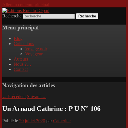
Aller au contenu principal
Recherche
Incitation au voyage, du roman noir au
Editions Rue du Départ
poème.
Menu principal
Blog
Collections
Voyage noir
Voyageur
Auteurs
Nous ?…
Contact
Navigation des articles
←
Précédent
Suivant
→
Un Arnaud Cathrine : P U N° 106
Publié le
20 juillet 2020
par
Catherine