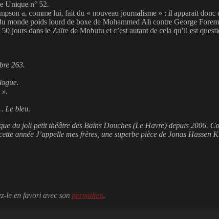
ce Unique n° 52.
son a, comme lui, fait du « nouveau journalisme » : il apparait donc dan
t du monde poids lourd de boxe de Mohammed Ali contre George Forema
e 50 jours dans le Zaïre de Mobutu et c’est autant de cela qu’il est questi
mbre 263.
ologue.
 ».
?… Le bleu.
ique du joli petit théâtre des Bains Douches (Le Havre) depuis 2006. Co
cette année
J’appelle mes frères
, une superbe pièce de Jonas Hassen K
ez-le en favori avec son
permalien
.