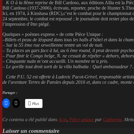
K O à la 8ème reprise
de Bill Cardoso, aux éditions Allia est la Piè
Bill Cardoso (1937-2006), écrivain, reporter, proche de Hunter S.Thomp
Ici, en 1974, à Kinshasa (RDC),c’est le combat pour le championna
24 septembre, le combat est repoussé ; le journaliste doit rester plus d
l’impression d’être piégé.
Quelques « poèmes express » de cette Pièce Unique :
–
Billets et peau de léopard dans tous les halls d’hôtel et dans la cha
– Sur la 55 ème rue orwellienne rentre un vol de nuit.
– Tu places un gars face à lui, au 6 ème round, il peut devenir psych
– Pour finir le Congo belge, N. ne cessait de répéter « dehors, dehors
– Cinquante nuits m’ont accueilli. Un membre m’a pris.
– Le gorille tout droit sorti de la villa balbutia : Quel ambassadeur 
Cette P.U. 52 est offerte à Ludovic Pacot-Grivel, responsable artist
de l’aventure Terres de Paroles depuis 2016 et, dans ce cadre, monte 
Partager :
Plus
Ce contenu a été publié dans
Actu
,
Pièce unique
par
Catherine
. Mett
Laisser un commentaire