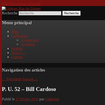
Aller au contenu principal
Recherche
Incitation au voyage, du roman noir au po
Editions Rue du Départ
Menu principal
Blog
Collections
Voyage noir
Voyageur
Auteurs
Nous ?…
Contact
Navigation des articles
←
Précédent
Suivant
→
P. U. 52 – Bill Cardoso
Publié le
17 février 2018
par
Catherine