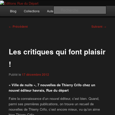
Aller
Incitation au voyage, du roman noir au poème.
au
Menu
Rech
Blog
Collections
Auteurs
Nous ?…
Contact
contenu
principal
principal
Editions Rue du Départ
Navigation
←
Précédent
Suivant
→
des
articles
Les critiques qui font plaisir
!
Publié le
17 décembre 2012
« Ville de nuits », 7 nouvelles de Thierry Crifo chez un
nouvel éditeur havrais, Rue du départ
Faire la connaissance d’un nouvel éditeur, c’est bien. Quand,
parmi ses premières publications, on trouve un recueil de
nouvelles de Thierry Crifo, c’est encore mieux, vu qu’on aime
bien Thierry Crifo.