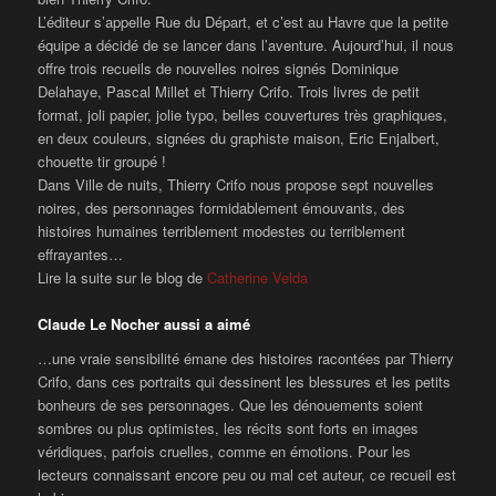
L’éditeur s’appelle Rue du Départ, et c’est au Havre que la petite
équipe a décidé de se lancer dans l’aventure. Aujourd’hui, il nous
offre trois recueils de nouvelles noires signés Dominique
Delahaye, Pascal Millet et Thierry Crifo. Trois livres de petit
format, joli papier, jolie typo, belles couvertures très graphiques,
en deux couleurs, signées du graphiste maison, Eric Enjalbert,
chouette tir groupé !
Dans Ville de nuits, Thierry Crifo nous propose sept nouvelles
noires, des personnages formidablement émouvants, des
histoires humaines terriblement modestes ou terriblement
effrayantes…
Lire la suite sur le blog de
Catherine Velda
Claude Le Nocher aussi a aimé
…une vraie sensibilité émane des histoires racontées par Thierry
Crifo, dans ces portraits qui dessinent les blessures et les petits
bonheurs de ses personnages. Que les dénouements soient
sombres ou plus optimistes, les récits sont forts en images
véridiques, parfois cruelles, comme en émotions. Pour les
lecteurs connaissant encore peu ou mal cet auteur, ce recueil est