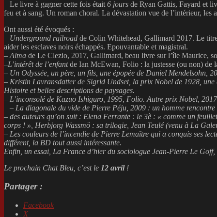
Le livre à gagner cette fois était
6 jours
de Ryan Gattis, Fayard et liv
feu et à sang. Un roman choral. La dévastation vue de l’intérieur, les 
Ont aussi été évoqués :
–
Underground railroad
de Colin Whitehead, Gallimard 2017. Le titre f
aider les esclaves noirs échappés. Epouvantable et magistral.
–
Alma
de Le Clezio, 2017, Gallimard, beau livre sur l’île Maurice, so
–
L’intérêt de l’enfant
de Ian McEwan, Folio : la justesse (ou non) de 
–
Un Odyssée, un père, un fils, une épopée
de Daniel Mendelsohn, 2017
–
Kristin Lavransdatter
de Sigrid Undset, la prix Nobel de 1928, une 
Histoire et belles descriptions de paysages.
–
L’inconsolé
de Kazuo Ishiguro, 1995, Folio. Autre prix Nobel, 2017.
–
La diagonale du vide
de Pierre Péju, 2009 : un homme rencontre l
– des auteurs qu’on suit : Elena Ferrante : le 3è : « comme un feuill
corps ! », Herbjorg Wassmö : sa trilogie, Jean Teulé (venu à La Gal
–
Les couleurs de l’incendie
de Pierre Lemaître qui a conquis ses lect
différent, la BD tout aussi intéressante.
Enfin, un essai,
La France d’hier
du sociologue Jean-Pierre Le Goff,
Le prochain Chat Bleu, c’est le
12 avril
!
Partager :
Facebook
X