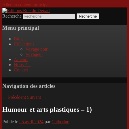
Aller au contenu principal
Recherche
Incitation au voyage, du roman noir au
Editions Rue du Départ
poème.
Menu principal
Blog
Collections
Voyage noir
Voyageur
Auteurs
Nous ?…
Contact
Navigation des articles
←
Précédent
Suivant
→
Humour et arts plastiques – 1)
Publié le
25 avril 2024
par
Catherine