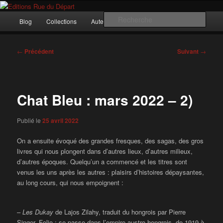
Aller
Incitation au voyage, du roman noir au poème.
au
Menu
Rech
Blog
Collections
Auteurs
Nous ?…
Contact
contenu
principal
principal
Editions Rue du Départ
Navigation
←
Précédent
Suivant
→
des
articles
Chat Bleu : mars 2022 – 2)
Publié le
25 avril 2022
On a ensuite évoqué des grandes fresques, des sagas, des gros
livres qui nous plongent dans d’autres lieux, d’autres milieux,
d’autres époques. Quelqu’un a commencé et les titres sont
venus les uns après les autres : plaisirs d’histoires dépaysantes,
au long cours, qui nous empoignent :
–
Les Dukay
de Lajos Zilahy, traduit du hongrois par Pierre
Singer, Folio : se passe dans l’empire austro-hongrois, de 1919 à