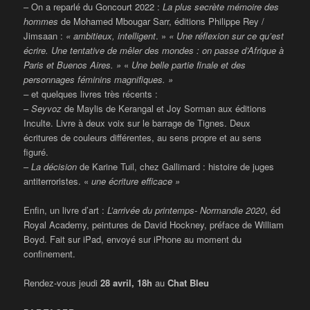
– On a reparlé du Goncourt 2022 :
La plus secrète mémoire des
hommes
de Mohamed Mbougar Sarr, éditions Philippe Rey /
Jimsaan :
« ambitieux, intelligent
. »
« Une réflexion sur ce qu’est
écrire. Une tentative de mêler des mondes : on passe d’Afrique à
Paris et Buenos Aires. »
«
Une belle partie finale et des
personnages féminins magnifiques. »
–
et quelques livres très récents :
–
Seyvoz
de Maylis de Kerangal et Joy Sorman aux éditions
Inculte. Livre à deux voix sur le barrage de Tignes. Deux
écritures de couleurs différentes, au sens propre et au sens
figuré.
–
La décision
de Karine Tuil, chez Gallimard : histoire de juges
antiterroristes. «
une écriture efficace »
Enfin, un livre d’art :
L’arrivée du printemps- Normandie 2020
, éd
Royal Academy, peintures de David Hockney, préface de William
Boyd. Fait sur iPad, envoyé sur iPhone au moment du
confinement.
Rendez-vous jeudi
28 avril, 18h
au
Chat Bleu