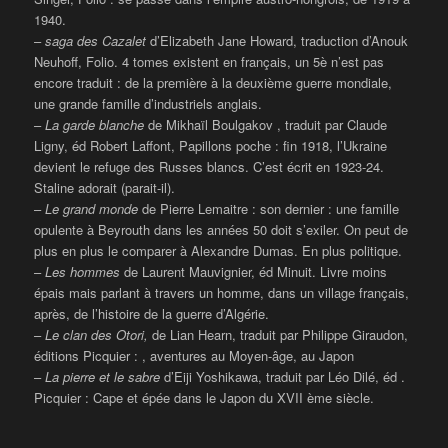
1940.
–
saga des Cazalet
d’Elizabeth Jane Howard, traduction d’Anouk
Neuhoff, Folio. 4 tomes existent en français, un 5è n’est pas
encore traduit : de la première à la deuxième guerre mondiale,
une grande famille d’industriels anglais.
–
La garde blanche
de Mikhaïl Boulgakov , traduit par Claude
Ligny, éd Robert Laffont, Papillons poche : fin 1918, l’Ukraine
devient le refuge des Russes blancs. C’est écrit en 1923-24.
Staline adorait (parait-il).
–
Le grand monde
de Pierre Lemaitre : son dernier : une famille
opulente à Beyrouth dans les années 50 doit s’exiler. On peut de
plus en plus le comparer à Alexandre Dumas. En plus politique.
–
Les hommes
de Laurent Mauvignier, éd Minuit. Livre moins
épais mais parlant à travers un homme, dans un village français,
après, de l’histoire de la guerre d’Algérie.
–
Le clan des Otori,
de Lian Hearn, traduit par Philippe Giraudon,
éditions Picquier : , aventures au Moyen-âge, au Japon
–
La pierre et le sabre
d’Eiji Yoshikawa, traduit par Léo Dilé, éd .
Picquier : Cape et épée dans le Japon du XVII ème siècle.