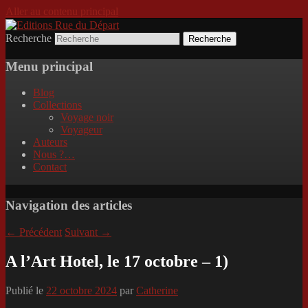
Aller au contenu principal
Recherche
Incitation au voyage, du roman noir au
Editions Rue du Départ
poème.
Menu principal
Blog
Collections
Voyage noir
Voyageur
Auteurs
Nous ?…
Contact
Navigation des articles
←
Précédent
Suivant
→
A l’Art Hotel, le 17 octobre – 1)
Publié le
22 octobre 2024
par
Catherine