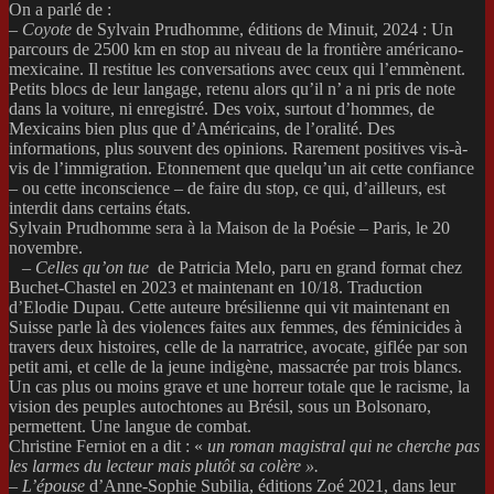
On a parlé de :
– Coyote
de Sylvain Prudhomme, éditions de Minuit, 2024 : Un
parcours de 2500 km en stop au niveau de la frontière américano-
mexicaine. Il restitue les conversations avec ceux qui l’emmènent.
Petits blocs de leur langage, retenu alors qu’il n’ a ni pris de note
dans la voiture, ni enregistré. Des voix, surtout d’hommes, de
Mexicains bien plus que d’Américains, de l’oralité. Des
informations, plus souvent des opinions. Rarement positives vis-à-
vis de l’immigration. Etonnement que quelqu’un ait cette confiance
– ou cette inconscience – de faire du stop, ce qui, d’ailleurs, est
interdit dans certains états.
Sylvain Prudhomme sera à la Maison de la Poésie – Paris, le 20
novembre.
–
Celles qu’on tue
de Patricia Melo, paru en grand format chez
Buchet-Chastel en 2023 et maintenant en 10/18. Traduction
d’Elodie Dupau. Cette auteure brésilienne qui vit maintenant en
Suisse parle là des violences faites aux femmes, des féminicides à
travers deux histoires, celle de la narratrice, avocate, giflée par son
petit ami, et celle de la jeune indigène, massacrée par trois blancs.
Un cas plus ou moins grave et une horreur totale que le racisme, la
vision des peuples autochtones au Brésil, sous un Bolsonaro,
permettent. Une langue de combat.
Christine Ferniot en a dit : «
un roman magistral qui ne cherche pas
les larmes du lecteur mais plutôt sa colère ».
– L’épouse
d’Anne-Sophie Subilia, éditions Zoé 2021, dans leur