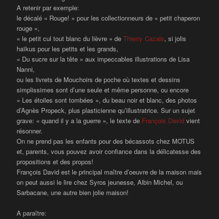
A retenir par exemple:
le décalé « Rouge! » pour les collectionneurs de « petit chaperon
rouge »,
« le petit cul tout blanc du lièvre » de
Thierry Cazals
, si jolis
haïkus pour les petits et les grands,
« Du sucre sur la tête » aux impeccables illustrations de Lisa
Nanni,
ou les livrets de Mouchoirs de poche où textes et dessins
simplissimes sont d’une seule et même personne, ou encore
« Les étoiles sont tombées », du beau noir et blanc, des photos
d’Agnès Propeck, plus plasticienne qu’illustratrice. Sur un sujet
grave: « quand il y a la guerre », le texte de
François David
vient
résonner.
On ne prend pas les enfants pour des bécassots chez MOTUS
et, parents, vous pouvez avoir confiance dans la délicatesse des
propositions et des propos!
François David est le principal maître d’oeuvre de la maison mais
on peut aussi le lire chez Syros jeunesse, Albin Michel, ou
Sarbacane, une autre bien jolie maison!
A paraître: