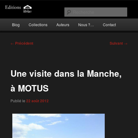
Aller
Incitation au voyage, du roman noir au poème.
au
Rech
contenu
Menu
principal
Blog
Collections
Auteurs
Nous ?…
Contact
Editions Rue du Départ
principal
Navigation
←
Précédent
Suivant
→
des
articles
Une visite dans la Manche,
à MOTUS
Publié le
22 août 2012