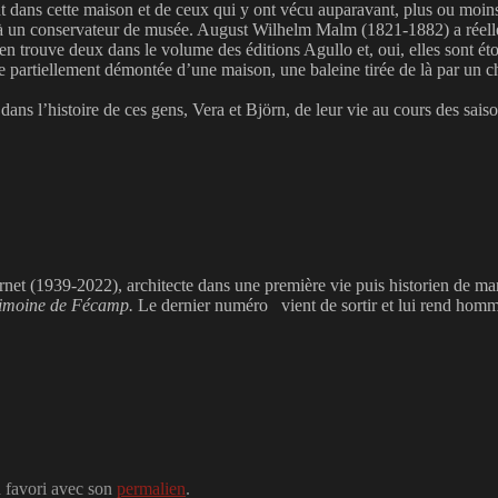
nt dans cette maison et de ceux qui y ont vécu auparavant, plus ou mo
né à un conservateur de musée. August Wilhelm Malm (1821-1882) a réell
 en trouve deux dans le volume des éditions Agullo et, oui, elles sont ét
de partiellement démontée d’une maison, une baleine tirée de là par un 
ans l’histoire de ces gens, Vera et Björn, de leur vie au cours des saison
t (1939-2022), architecte dans une première vie puis historien de marin
rimoine de Fécamp.
Le dernier numéro vient de sortir et lui rend hom
n favori avec son
permalien
.