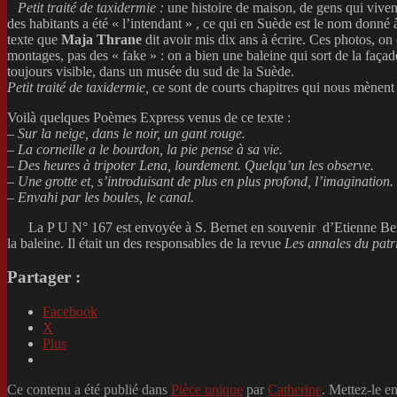
Petit traité de taxidermie :
une histoire de maison, de gens qui vive
des habitants a été « l’intendant » , ce qui en Suède est le nom don
texte que
Maja Thrane
dit avoir mis dix ans à écrire. Ces photos, on
montages, pas des « fake » : on a bien une baleine qui sort de la faça
toujours visible, dans un musée du sud de la Suède.
Petit traité de taxidermie,
ce sont de courts chapitres qui nous mènent d
Voilà quelques Poèmes Express venus de ce texte :
–
Sur la neige, dans le noir, un gant rouge.
–
La corneille a le bourdon, la pie pense à sa vie.
–
Des heures à tripoter Lena, lourdement. Quelqu’un les observe.
–
Une grotte et, s’introduisant de plus en plus profond, l’imagination.
–
Envahi par les boules, le canal.
La P U N° 167 est envoyée à S. Bernet en souvenir d’Etienne Berne
la baleine. Il était un des responsables de la revue
Les
annales du pat
Partager :
Facebook
X
Plus
Ce contenu a été publié dans
Pièce unique
par
Catherine
. Mettez-le e