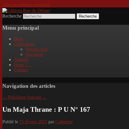
Aller au contenu principal
Recherche
Incitation au voyage, du roman noir au po
Editions Rue du Départ
Menu principal
Blog
Collections
Voyage noir
Voyageur
Auteurs
Nous ?…
Contact
Navigation des articles
←
Précédent
Suivant
→
Un Maja Thrane : P U N° 167
Publié le
15 février 2023
par
Catherine