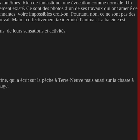
ins fantômes. Rien de fantastique, une évocation comme normale. Un
ement existé. Ce sont des photos d’un de ses travaux qui ont amené ce
onnantes, voire impossibles croit-on. Pourtant, non, ce ne sont pas des
cheval. Malm a effectivement taxidermisé l’animal. La baleine est
s, de leurs sensations et activités.
e, qui a écrit sur la pêche à Terre-Neuve mais aussi sur la chasse à
mage.