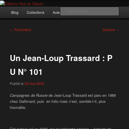
Aller
Incitation au voyage, du roman noir au poème.
au
Menu
Rech
Blog
Collections
Auteurs
Nous ?…
Contact
contenu
principal
principal
Editions Rue du Départ
Navigation
←
Précédent
Suivant
→
des
articles
Un Jean-Loup Trassard : P
U N° 101
Publié le
29 mai 2020
Campagnes de Russie
de Jean-Loup Trassard est paru en 1989
chez Gallimard, puis en folio mais n’est, semble-t-il, plus
trouvable.
Cet auteur, né en 1933, qui se présente comme « écrivain de