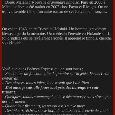
Diego Marani :
Nouvelle grammaire finnoise.
Paru en 2000 à
Milan, ce livre a été traduit en 2003 chez Payot et Rivages. On ne
trouve, semble-t-il, qu’un autre roman de cet écrivain en français.
On est en 1943, entre Trieste et Helsinki. Un homme, gravement
blessé, a perdu la mémoire. Un médecin l’envoie en Finlande sur la
foi d’indices qui se révèleront erronés. Il apprend le finnois, cherche
son identité.
Voilà quelques Poèmes Express qui en sont issus :
–
Rencontrer un fonctionnaire, le prendre sur la jetée. Deviner son
embarras.
– Des phrases toutes faites, il ne restait que l’air. Rien.
–
Moi aussi je suis allé jouer tout près des harengs en cuir
brillant.
– Quelques soldats commençaient à se
décomposer sans s’occuper
des infirmières.
– Quand leur fils meurt, ils restent assis sur le mort.
– Des odeurs séchées sur le bord de la tasse et une envie de vomir.