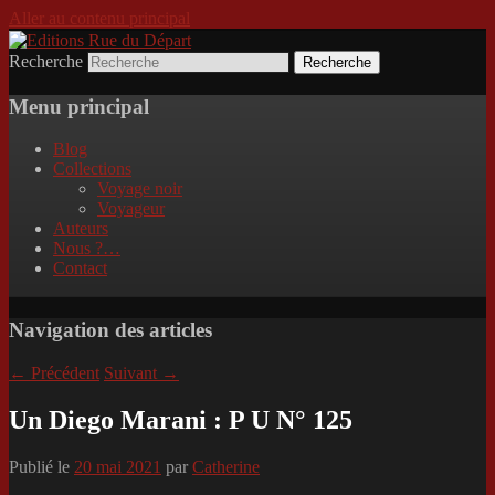
Aller au contenu principal
Recherche
Incitation au voyage, du roman noir au
Editions Rue du Départ
poème.
Menu principal
Blog
Collections
Voyage noir
Voyageur
Auteurs
Nous ?…
Contact
Navigation des articles
←
Précédent
Suivant
→
Un Diego Marani : P U N° 125
Publié le
20 mai 2021
par
Catherine