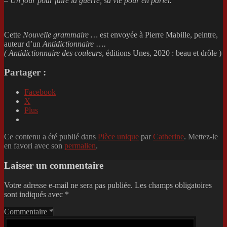
– Un jour pour faire la guerre, sa vie pour en parler.
Cette
Nouvelle grammaire …
est envoyée à Pierre Mabille, peintre,
auteur d’un
Antidictionnaire
…
.
( Antidictionnaire des couleurs
, éditions Unes, 2020 : beau et drôle )
Partager :
Facebook
X
Plus
Ce contenu a été publié dans
Pièce unique
par
Catherine
. Mettez-le
en favori avec son
permalien
.
Laisser un commentaire
Votre adresse e-mail ne sera pas publiée.
Les champs obligatoires
sont indiqués avec
*
Commentaire
*