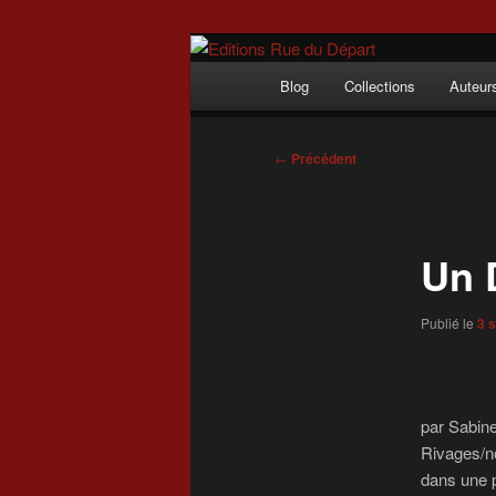
Aller
Incitation au voyage, du roman
au
Menu
Blog
Collections
Auteur
contenu
principal
Editions Rue 
principal
Navigation
←
Précédent
des
articles
Un 
Publié le
3 
par Sabine
Rivages/noi
dans une p