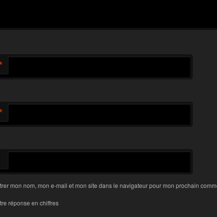
*
*
trer mon nom, mon e-mail et mon site dans le navigateur pour mon prochain comme
tre réponse en chiffres