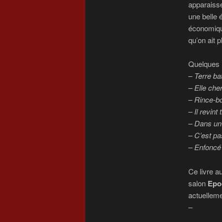
apparaisse
une belle é
économique
qu’on ait 
Quelques 
–
Terre bat
– Elle che
–
Rince-boy
– Il revint
– Dans un c
– C’est pa
– Enfoncé 
Ce livre a
salon
Epo
actuelleme
–