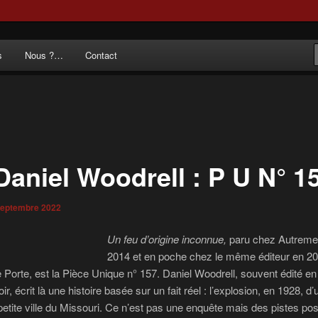
 noir au poème.
s
Nous ?…
Contact
du Départ
Daniel Woodrell : P U N° 1
septembre 2022
Un feu d’origine inconnue,
paru chez Autreme
2014 et en poche chez le même éditeur en 202
 Porte, est la Pièce Unique n° 157. Daniel Woodrell, souvent édité e
r, écrit là une histoire basée sur un fait réel : l’explosion, en 1928, d
etite ville du Missouri. Ce n’est pas une enquête mais des pistes pos