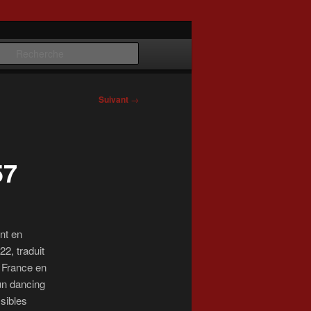
Recherche
Suivant
→
57
nt en
2, traduit
n France en
’un dancing
sibles