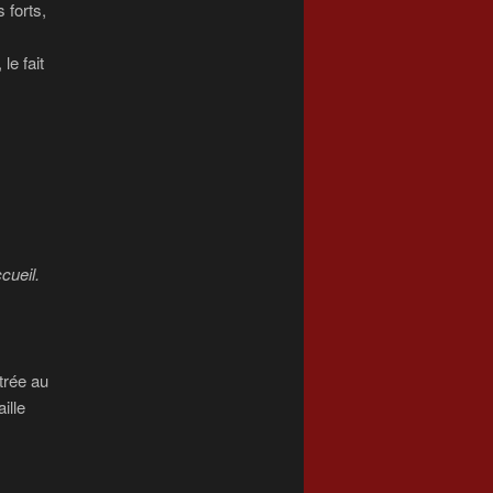
 forts,
le fait
cueil.
trée au
ille