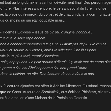
nt tout au long du texte, avant un dévoilement final. Des personnages
criture. Plus intéressant encore, le versant social du livre : la crise
, la place du religieux, du corps, et de chacun dans la communauté, 
plus ou moins su qui était coupable mais…
« Poèmes Express » issus de
Un feu d’origine inconnue :
tue que le soleil tape encore.
rcha à donner l’impression que ça ne lui avait pas déplu. On l’envia.
aux et sourire aux lèvres, après le déjeuner, il ne lisait plus.
 trois jours plus tard, rempli d’histoires.
oin, sept puces. Le petit groupe s’élargit. Il y avait tant de corps d’ac
s parce qu’on est Shakespeare qu’on comprend l’autre.
dans la poitrine, un râle. Des fissures de sons dans le cou.
ux 2 lectures ajoutées est offert à Adeline Miermont-Giustinati, rencon
que
de Caen. Auteure de
Sumballein,
aux éditions Phloème, elle trava
nt à la création d’une Maison de la Poésie en Cotentin.