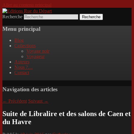
Aller au contenu principal
Recherche
Incitation au voyage, du roman noir au
Editions Rue du Départ
poème.
Menu principal
Blog
Collections
Voyage noir
Voyageur
Auteurs
Nous ?…
Contact
Navigation des articles
←
Précédent
Suivant
→
Suite de Libralire et des salons de Caen et
du Havre