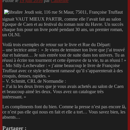
Publié le
19 juin 2016
par
Catherine
Jeudi soir, 116 rue St Maur, 75011, Françoise Truffaut
signait VAUT MIEUX PARTIR, comme elle l’avait fait au salon
Epoque de Caen et au festival du roman noir du Havre. Un succès
chaque fois pour un livre porté pendant 30 ans, un premier roman,
un OLNI.
Voilà trois exemples de retour sur le livre et Rue du Départ:
– une lectrice amie : » Je viens de terminer ton livre que j’ai trouvé
dur et haletant… Je suis entrée tout de suite dans ton univers. Tu as
réussi à écrire ton tourment et cette épreuve de ta vie, tu as réussi ! »
– Mo Silly-Lechevalier : « j’aime beaucoup le livre de Françoise
Truffaut avec ce style tellement ramassé qu’il s’apparenterait à des
croquis, denses, rapides. »
– V. Schmitt, CRL de Normandie :
« J’ai lu les deux livres que je vous avais achetés au salon de Caen
et beaucoup aimé les deux. Vous avez un catalogue très
intéressant. »
Les compliments font du bien. Comme la presse n’est pas encore là,
ce n’est pas elle qui nous en fait et elle a tort… Vous savez bien, les
absents…
Partager :