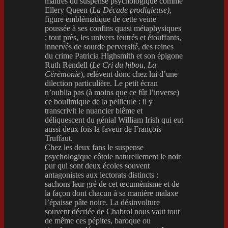
maîtres du suspense psychologique comme
Ellery Queen (
La Décade prodigieuse)
,
figure emblématique de cette veine
poussée à ses confins quasi métaphysiques
; tout près, les univers feutrés et étouffants,
innervés de sourde perversité, des reines
du crime Patricia Highsmith et son épigone
Ruth Rendell (
Le Cri du hibou,
La
Cérémonie
), relèvent donc chez lui d’une
dilection particulière. Le petit écran
n’oublia pas (à moins que ce fût l’inverse)
ce boulimique de la pellicule : il y
transcrivit le nuancier blême et
déliquescent du génial William Irish qui eut
aussi deux fois la faveur de François
Truffaut.
Chez les deux fans le suspense
psychologique côtoie naturellement le noir
pur qui sont deux écoles souvent
antagonistes aux lectorats distincts :
sachons leur gré de cet œcuménisme et de
la façon dont chacun à sa manière malaxe
l’épaisse pâte noire. La désinvolture
souvent décriée de Chabrol nous vaut tout
de même ces pépites, baroque ou