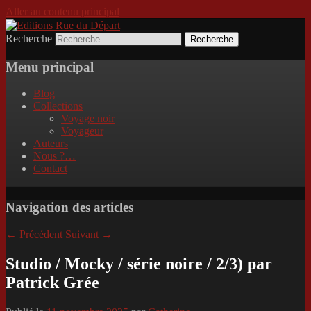
Aller au contenu principal
Recherche
Incitation au voyage, du roman noir au
Editions Rue du Départ
poème.
Menu principal
Blog
Collections
Voyage noir
Voyageur
Auteurs
Nous ?…
Contact
Navigation des articles
←
Précédent
Suivant
→
Studio / Mocky / série noire / 2/3) par
Patrick Grée