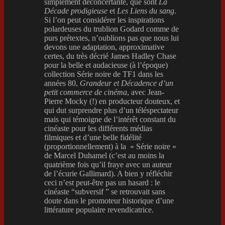
simplement déconcertante, que sont
La
Décade prodigieuse
et
Les Liens du sang
.
Si l’on peut considérer les inspirations
polardeuses du trublion Godard comme de
purs prétextes, n’oublions pas que nous lui
devons une adaptation, approximative
certes, du très décrié James Hadley Chase
pour la belle et audacieuse (à l’époque)
collection Série noire de TF1 dans les
années 80,
Grandeur et Décadence d’un
petit commerce de cinéma
, avec Jean-
Pierre Mocky (!) en producteur douteux, et
qui dut surprendre plus d’un téléspectateur
mais qui témoigne de l’intérêt constant du
cinéaste pour les différents médias
filmiques et d’une belle fidélité
(proportionnellement) à la » Série noire »
de Marcel Duhamel (c’est au moins la
quatrième fois qu’il fraye avec un auteur
de l’écurie Gallimard). A bien y réfléchir
ceci n’est peut-être pas un hasard : le
cinéaste “subversif ” se retrouvait sans
doute dans le promoteur historique d’une
littérature populaire revendicatrice.