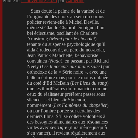
Publié le
11 novembre 2025
par
Catherine
Sans doute la palme de la variété et de
l’originalité des choix au sein du corpus
policier revient-elle à Michel Deville,
même si Claude Chabrol témoigne d’un
bel éclectisme, oscillant de Charlotte
Armstrong (
Merci pour le chocolat
),
tenante du suspense psychologique qu’il
aida à redécouvrir, au père du néo-polar,
Jean-Patrick Manchette, behavioriste
convaincu (
Nada
), en passant par Richard
Neely (
Les Innocents aux mains sales
) pur
orthodoxe de la « Série noire », avec une
halte méritoire mais pour le moins oubliée
du coté d’Ed McBain (
Les Liens du sang
)
que les thuriféraires du romancier comme
ceux du réalisateur préfèrent passer sous
silence… et bien sûr Simenon,
nommément (
Les Fantômes du chapelier
)
ou par l’ombre portée sur certains des
derniers films. S’il se collète volontiers à
des besognes alimentaires aux résonances
viriles avec ses
Tigre
(il ira même jusqu’à
s’en vanter), il revient régulièrement aux