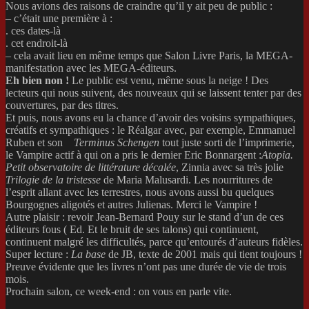
Nous avions des raisons de craindre qu’il y ait peu de public :
– c’était une première à :
. ces dates-là
. cet endroit-là
– cela avait lieu en même temps que Salon Livre Paris, la MEGA-
manifestation avec les MEGA-éditeurs.
Eh bien non !
Le public est venu, même sous la neige ! Des
lecteurs qui nous suivent, des nouveaux qui se laissent tenter par des
couvertures, par des titres.
Et puis, nous avons eu la chance d’avoir des voisins sympathiques,
créatifs et sympathiques : le Réalgar avec, par exemple, Emmanuel
Ruben et son
Terminus Schengen
tout juste sorti de l’imprimerie,
le Vampire actif à qui on a pris le dernier Eric Bonnargent :
Atopia.
Petit observatoire de littérature décalée
, Zinnia avec sa très jolie
Trilogie de la tristesse
de Maria Malusardi. Les nourritures de
l’esprit allant avec les terrestres, nous avons aussi bu quelques
Bourgognes aligotés et autres Julienas. Merci le Vampire !
Autre plaisir : revoir Jean-Bernard Pouy sur le stand d’un de ces
éditeurs fous ( Ed. Et le bruit de ses talons) qui continuent,
continuent malgré les difficultés, parce qu’entourés d’auteurs fidèles.
Super lecture :
La base
de JB, texte de 2001 mais qui tient toujours !
Preuve évidente que les livres n’ont pas une durée de vie de trois
mois.
Prochain salon, ce week-end : on vous en parle vite.