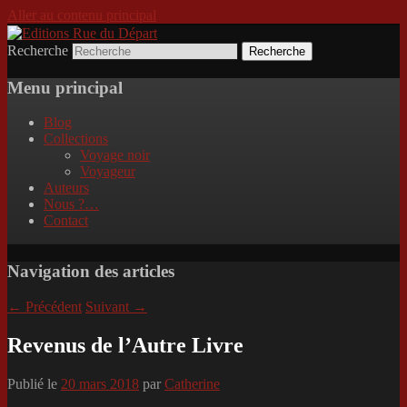
Aller au contenu principal
Recherche
Incitation au voyage, du roman noir au
Editions Rue du Départ
poème.
Menu principal
Blog
Collections
Voyage noir
Voyageur
Auteurs
Nous ?…
Contact
Navigation des articles
←
Précédent
Suivant
→
Revenus de l’Autre Livre
Publié le
20 mars 2018
par
Catherine