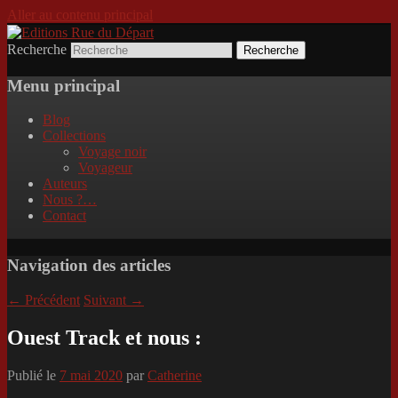
Aller au contenu principal
Recherche
Incitation au voyage, du roman noir au
Editions Rue du Départ
poème.
Menu principal
Blog
Collections
Voyage noir
Voyageur
Auteurs
Nous ?…
Contact
Navigation des articles
←
Précédent
Suivant
→
Ouest Track et nous :
Publié le
7 mai 2020
par
Catherine