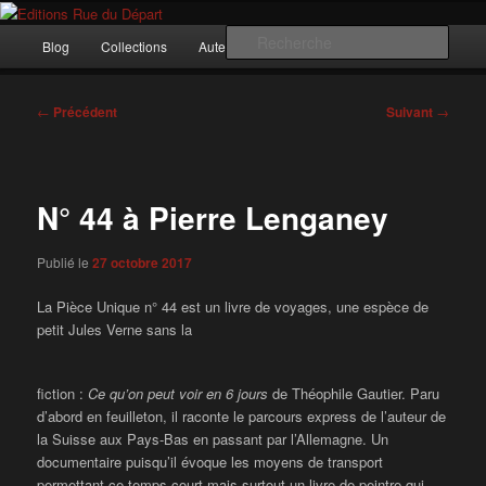
Aller
Incitation au voyage, du roman noir au poème.
au
Menu
Rech
Blog
Collections
Auteurs
Nous ?…
Contact
contenu
principal
principal
Editions Rue du Départ
Navigation
←
Précédent
Suivant
→
des
articles
N° 44 à Pierre Lenganey
Publié le
27 octobre 2017
La Pièce Unique n° 44 est un livre de voyages, une espèce de
petit Jules Verne sans la
fiction :
Ce qu’on peut voir en 6 jours
de Théophile Gautier. Paru
d’abord en feuilleton, il raconte le parcours express de l’auteur de
la Suisse aux Pays-Bas en passant par l’Allemagne. Un
documentaire puisqu’il évoque les moyens de transport
permettant ce temps court mais surtout un livre de peintre qui