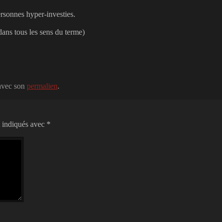
ersonnes hyper-investies.
(dans tous les sens du terme)
 avec son
permalien
.
t indiqués avec
*