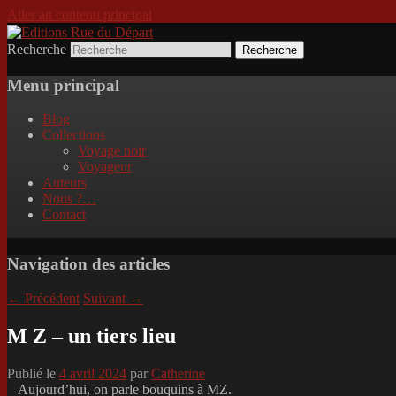
Aller au contenu principal
Recherche
Incitation au voyage, du roman noir au po
Editions Rue du Départ
Menu principal
Blog
Collections
Voyage noir
Voyageur
Auteurs
Nous ?…
Contact
Navigation des articles
←
Précédent
Suivant
→
M Z – un tiers lieu
Publié le
4 avril 2024
par
Catherine
Aujourd’hui, on parle bouquins à MZ.