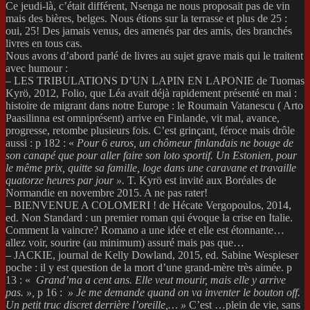
Ce jeudi-là, c’était différent, Nsenga ne nous proposait pas de vin
mais des bières, belges. Nous étions sur la terrasse et plus de 25 :
oui, 25! Des jamais venus, des amenés par des amis, des branchés
livres en tous cas.
Nous avons d’abord parlé de livres au sujet grave mais qui le traitent
avec humour :
– LES TRIBULATIONS D’UN LAPIN EN LAPONIE de Tuomas
Kyrö, 2012, Folio, que Léa avait déjà rapidement présenté en mai :
histoire de migrant dans notre Europe : le Roumain Vatanescu ( Arto
Paasilinna est omniprésent) arrive en Finlande, vit mal, avance,
progresse, retombe plusieurs fois. C’est grinçant
,
féroce mais drôle
aussi : p 182 : «
Pour 6 euros, un chômeur finlandais ne bouge de
son canapé que pour aller faire son loto sportif. Un Estonien, pour
le même prix, quitte sa famille, loge dans une caravane et travaille
quatorze heures par jour ».
T. Kyrö est invité aux Boréales de
Normandie en novembre 2015. A ne pas rater!
– BIENVENUE A COLOMERI ! de Hécate Vergopoulos, 2014,
ed. Non Standard : un premier roman qui évoque la crise en Italie.
Comment la vaincre? Romano a une idée et elle est étonnante…
allez voir, sourire (au minimum) assuré mais pas que…
– JACKIE, journal de Kelly Dowland, 2015, ed. Sabine Wespieser
poche : il y est question de la mort d’une grand-mère très aimée. p
13 : «
Grand’ma a cent ans. Elle veut mourir, mais elle y arrive
pas. »,
p 16 :
» Je me demande quand on va inventer le bouton off.
Un petit truc discret derrière l’oreille,… »
C’est …plein de vie, sans