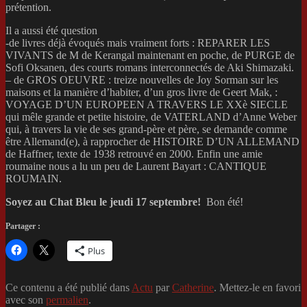
prétention.
Il a aussi été question
-de livres déjà évoqués mais vraiment forts : REPARER LES
VIVANTS de M de Kerangal maintenant en poche, de PURGE de
Sofi Oksanen, des courts romans interconnectés de Aki Shimazaki.
– de GROS OEUVRE : treize nouvelles de Joy Sorman sur les
maisons et la manière d’habiter, d’un gros livre de Geert Mak, :
VOYAGE D’UN EUROPEEN A TRAVERS LE XXè SIECLE
qui mêle grande et petite histoire, de VATERLAND d’Anne Weber
qui, à travers la vie de ses grand-père et père, se demande comme
être Allemand(e), à rapprocher de HISTOIRE D’UN ALLEMAND
de Haffner, texte de 1938 retrouvé en 2000. Enfin une amie
roumaine nous a lu un peu de Laurent Bayart : CANTIQUE
ROUMAIN.
Soyez au Chat Bleu le jeudi 17 septembre!
Bon été!
Partager :
Plus
Ce contenu a été publié dans
Actu
par
Catherine
. Mettez-le en favori
avec son
permalien
.