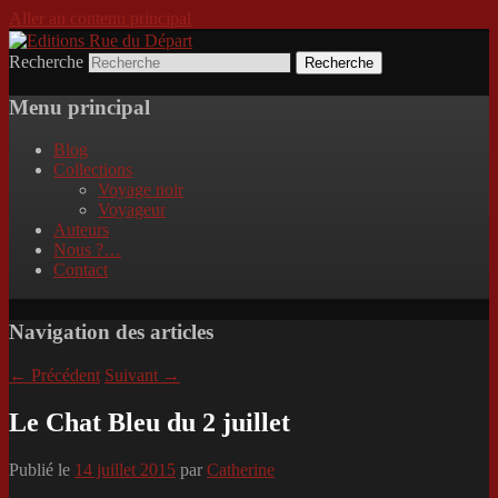
Aller au contenu principal
Recherche
Incitation au voyage, du roman noir au
Editions Rue du Départ
poème.
Menu principal
Blog
Collections
Voyage noir
Voyageur
Auteurs
Nous ?…
Contact
Navigation des articles
←
Précédent
Suivant
→
Le Chat Bleu du 2 juillet
Publié le
14 juillet 2015
par
Catherine