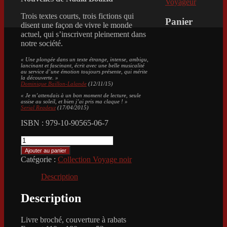
Voyageur
Trois textes courts, trois fictions qui
Panier
disent une façon de vivre le monde
actuel, qui s’inscrivent pleinement dans
notre société.
« Une plongée dans un texte étrange, intense, ambigu,
lancinant et fascinant, écrit avec une belle musicalité
au service d’une émotion toujours présente, qui mérite
la découverte. »
Dominique Baillon-Lalande
(12/11/15)
« Je m’attendais à un bon moment de lecture, seule
assise au soleil, et bien j’ai pris ma claque ! »
Serial Readeuz
(17/04/2015)
ISBN : 979-10-90565-06-7
quantité
de
Ajouter au panier
Toujours
Catégorie :
Collection Voyage noir
moins
Description
Description
Livre broché, couverture à rabats