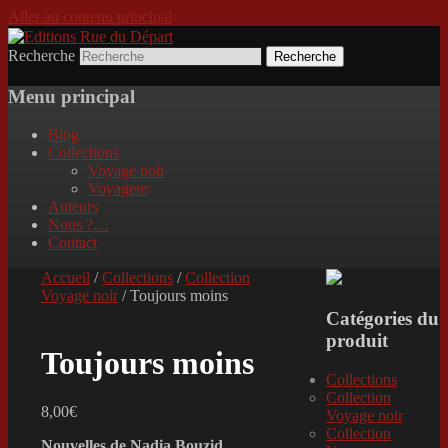
Aller au contenu principal
Recherche
Incitation au voyage, du roman noir au
Editions Rue du Départ
poème.
Menu principal
Blog
Collections
Voyage noir
Voyageur
Auteurs
Nous ?…
Contact
Accueil
/
Collections
/
Collection
Voyage noir
/ Toujours moins
Catégories du
produit
Toujours moins
Collections
Collection
8,00
€
Voyage noir
Collection
Nouvelles de Nadia Bouzid