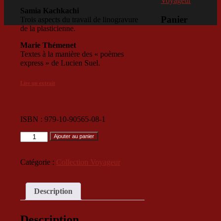
Voyageur
Samia Kachkachi
Panier
Trois aspects du travail de linogravure
de la plasticienne.
Marie Thémenet
Textes à la manière des « poèmes
express » de Lucien Suel.
Lire un extrait
ISBN : 979-10-90565-08-1
quantité
Ajouter au panier
de
Entravés
Catégorie :
Collection Voyageur
Description
Description