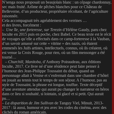
N’senga nous proposait un beaujolais blanc : un cépage chardonnay,
sec mais fruité. Arôme de pêches blanches pour ce Château de
Belleverne, d’un producteur, propriétaire récoltant, de l’agriculture
raisonnée.
Cela accompagnait très agréablement des verrines …
et des livres, forcément :
–
Une île, une forteresse, sur Terezin
d’Hélène Gaudy, paru chez
Inculte en 2015 puis en poche, chez Babel. Ce beau texte est le récit
de voyages qu’elle a effectués dans ce camp-forteresse à la Vauban,
d’un savoir amassé sur cette « vitrine » des nazis, où étaient
emmenés les Juifs artistes, intellectuels, connus, où ils créaient, où
est venue la Croix Rouge, pour rien, où un film mensonger a été
tourné…
–
Churchill, Manitoba
, d’Anthony Poiraudeau, aux éditions
Inculte, 2017. Ce livre né d’une résidence peut faire penser à
l’humour des Jean-Philippe Toussaint du début, quand un
personnage allait à Venise et s’enfermait dans une chambre d’hôtel
ou jouait au tennis tout le temps de son séjour. A l’humour, pas au
style de Toussaint, la phrase est longue, touffue. Texte déceptif
d’une aventure attendue qui aurait pu changer le narrateur en héros
dans ce lieu si souhaité, si lointain, si glacé et si petit. Qui aurait
pu…
–
La disparition de Jim Sullivan
de Tanguy Viel, Minuit, 2013-
2017 : là aussi, humour et jeu avec les codes du cinéma, avec des
clichés du roman américain.