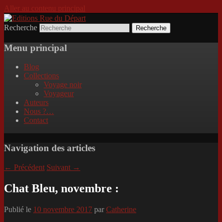
Aller au contenu principal
Recherche
Incitation au voyage, du roman noir au
Editions Rue du Départ
poème.
Menu principal
Blog
Collections
Voyage noir
Voyageur
Auteurs
Nous ?…
Contact
Navigation des articles
←
Précédent
Suivant
→
Chat Bleu, novembre :
Publié le
10 novembre 2017
par
Catherine