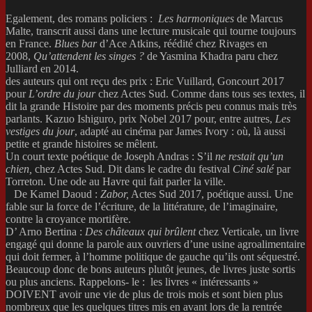
Egalement, des romans policiers :
Les harmoniques
de Marcus
Malte, transcrit aussi dans une lecture musicale qui tourne toujours
en France.
Blues bar
d’Ace Atkins, réédité chez Rivages en
2008,
Qu’attendent les singes ?
de Yasmina Khadra paru chez
Julliard en 2014.
des auteurs qui ont reçu des prix : Eric Vuillard, Goncourt 2017
pour
L’ordre du jour
chez Actes Sud. Comme dans tous ses textes, il
dit la grande Histoire par des moments précis peu connus mais très
parlants. Kazuo Ishiguro, prix Nobel 2017 pour, entre autres,
Les
vestiges du jour
, adapté au cinéma par James Ivory : où, là aussi
petite et grande histoires se mêlent.
Un court texte poétique de Joseph Andras : S’il
ne restait qu’un
chien,
chez Actes Sud. Dit dans le cadre du festival
Ciné salé
par
Torreton. Une ode au Havre qui fait parler la ville.
De Kamel Daoud :
Zabor,
Actes Sud 2017, poétique aussi. Une
fable sur la force de l’écriture, de la littérature, de l’imaginaire,
contre la croyance mortifère.
D’ Arno Bertina :
Des châteaux qui brûlent
chez Verticale, un livre
engagé qui donne la parole aux ouvriers d’une usine agroalimentaire
qui doit fermer, à l’homme politique de gauche qu’ils ont séquestré.
Beaucoup donc de bons auteurs plutôt jeunes, de livres juste sortis
ou plus anciens. Rappelons- le : les livres « intéressants »
DOIVENT avoir une vie de plus de trois mois et sont bien plus
nombreux que les quelques titres mis en avant lors de la rentrée