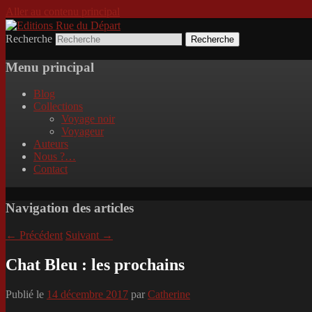
Aller au contenu principal
Recherche
Incitation au voyage, du roman noir au po
Editions Rue du Départ
Menu principal
Blog
Collections
Voyage noir
Voyageur
Auteurs
Nous ?…
Contact
Navigation des articles
←
Précédent
Suivant
→
Chat Bleu : les prochains
Publié le
14 décembre 2017
par
Catherine