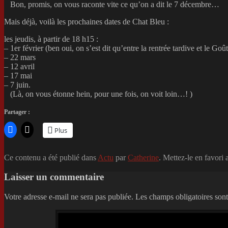
Bon, promis, on vous raconte vite ce qu’on a dit le 7 décembre…
Mais déjà, voilà les prochaines dates de Chat Bleu :
les jeudis, à partir de 18 h15 :
– 1er février (ben oui, on s’est dit qu’entre la rentrée tardive et le Goût
– 22 mars
– 12 avril
– 17 mai
– 7 juin.
(Là, on vous étonne hein, pour une fois, on voit loin…! )
Partager :
Plus
Ce contenu a été publié dans
Actu
par
Catherine
. Mettez-le en favori
Laisser un commentaire
Votre adresse e-mail ne sera pas publiée.
Les champs obligatoires son