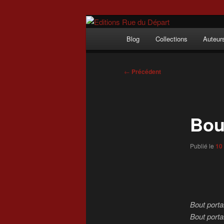
Aller
Incitation au voyage, du roman
au
Menu
Blog
Collections
Auteur
contenu
principal
Editions Rue 
principal
Navigation
←
Précédent
des
articles
Bou
Publié le
10
Bout porta
Bout port