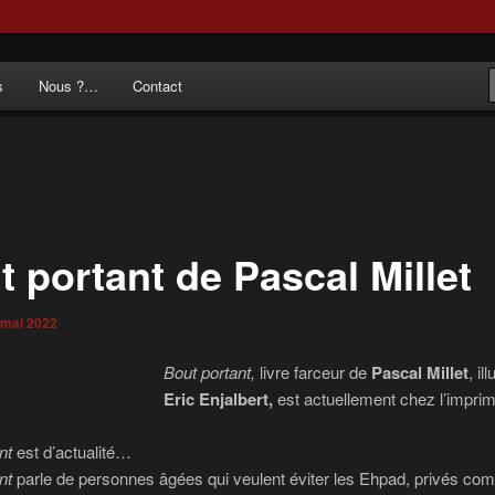
 noir au poème.
s
Nous ?…
Contact
du Départ
t portant de Pascal Millet
 mai 2022
Bout portant,
livre farceur de
Pascal Millet
, il
Eric Enjalbert,
est actuellement chez l’imprim
nt
est d’actualité…
ant
parle de personnes âgées qui veulent éviter les Ehpad, privés c