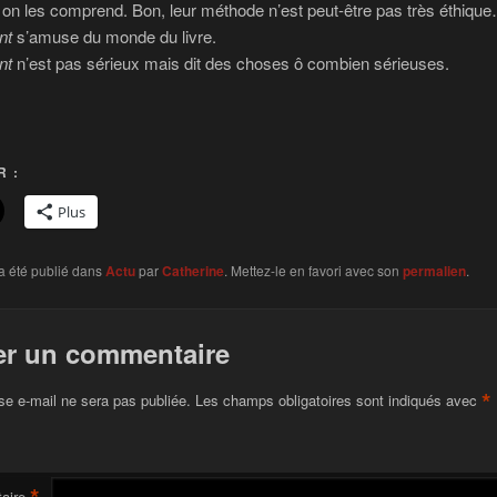
t on les comprend. Bon, leur méthode n’est peut-être pas très éthiqu
nt
s’amuse du monde du livre.
ant
n’est pas sérieux mais dit des choses ô combien sérieuses.
 :
Plus
a été publié dans
Actu
par
Catherine
. Mettez-le en favori avec son
permalien
.
er un commentaire
*
se e-mail ne sera pas publiée.
Les champs obligatoires sont indiqués avec
*
aire