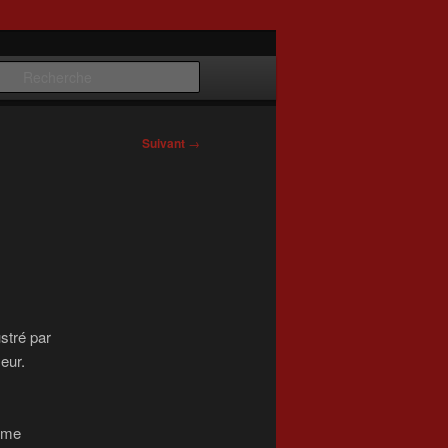
Recherche
Suivant
→
lustré par
eur.
omme