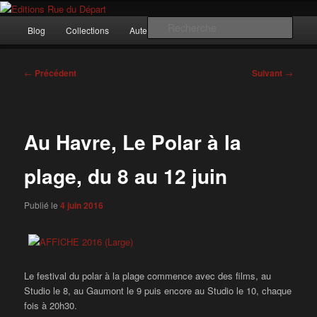
Aller
Incitation au voyage, du roman noir au poème.
au
Menu
Rech
Blog
Collections
Auteurs
Nous ?…
Contact
contenu
principal
principal
Editions Rue du Départ
Navigation
←
Précédent
Suivant
→
des
articles
Au Havre, Le Polar à la
plage, du 8 au 12 juin
Publié le
4 juin 2016
Le festival du polar à la plage commence avec des films, au
Studio le 8, au Gaumont le 9 puis encore au Studio le 10, chaque
fois à 20h30.