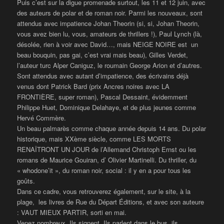
Puis c’est sur la digue promenade surtout, les 11 et 12 juin, avec
des auteurs de polar et de roman noir. Parmi les nouveaux, sont
attendus avec impatience Johan Theorin (si, si, Johan Theorin,
vous avez bien lu, vous, amateurs de thrillers !), Paul Lynch (là,
désolée, rien à voir avec David…, mais NEIGE NOIRE est un
beau bouquin, pas gai, c’est vrai mais beau), Gilles Verdet,
l’auteur turc Alper Caniguz, le roumain George Arion et d’autres.
Sont attendus avec autant d’impatience, des écrivains déjà
venus dont Patrick Bard (prix Ancres noires avec LA
FRONTIÈRE, super roman), Pascal Dessaint, évidemment
Philippe Huet, Dominique Delahaye, et de plus jeunes comme
Hervé Commère.
Un beau palmarès comme chaque année depuis 14 ans. Du polar
historique, mais XXème siècle, comme LES MORTS
RENAÎTRONT UN JOUR de l’Allemand Christoph Ernst ou les
romans de Maurice Gouiran, d’ Olivier Martinelli. Du thriller, du
« whodone’it », du roman noir, social : il y en a pour tous les
goûts.
Dans ce cadre, vous retrouverez également, sur le site, à la
plage, les livres de Rue du Départ Éditions, et avec son auteure
: VAUT MIEUX PARTIR, sorti en mai.
Venez nombreux. Ils signent. Ils parlent dans le bus, ils