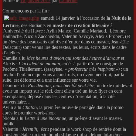
Publié le
16 janvier 2017
par
Catherine
Commençons par la fin :
samedi 14 janvier, à l’occasion de
la Nuit de la
Lecture
, des étudiants en
master de création littéraire
à
l’université du Havre : Aylin Manço, Camille Martaud, Léonore
Bailhache, Nicola Zaccheddu, Valentin Savoye, Alexis Frobert, (et
un élève des beaux-arts qui rêve d’entrer dans ce master, Jean-Elie
Delacour) sont venus lire des textes, les leurs, écrits dans le cadre
d’ateliers.
Camille a lu
Mes heures d’avion qui sont des heures d’amour
et
Alexis :
L’accident de maman
, créés à partir d’une consigne de
Pacôme Thiellement, (essayiste, «
professeur très inspirant »)
: un
mythe d’enfance qui vous a construits, un événement qui, par la
suite, est déformé et a une influence sur votre vie.
Léonore a lu
Pas demain, mais bientôt peut-être
, un texte qui devait
avoir un impact sur le réel, dont elle a tiré un faux flyer en cent
exemplaires, déposé dans les centres d’orientation, à la cité
universitaire…
Aylin a lu
Chaton
, la première nouvelle partagée dans la promo
après le premier work-shop.
Nicola a lu
Lettre à une inconnue,
un poème d’avant le master,
publié.
Valentin :
Jéremih,
écrit pendant le work-shop de rentrée dont la
consigne était : un texte bombe-blague qui se déjoue lui-même.