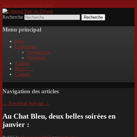
Aller au contenu principal
Recherche
Incitation au voyage, du roman noir au
Editions Rue du Départ
poème.
Menu principal
Blog
Collections
Voyage noir
Voyageur
Auteurs
Nous ?…
Contact
Navigation des articles
←
Précédent
Suivant
→
Au Chat Bleu, deux belles soirées en
janvier :