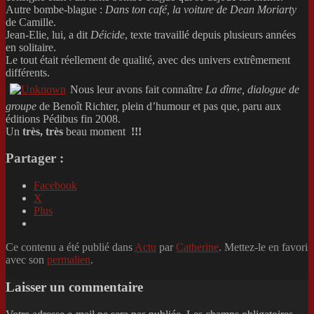
Autre bombe-blague :
Dans ton café, la voiture de Dean Moriarty
de Camille.
Jean-Elie, lui, a dit
Déicide
, texte travaillé depuis plusieurs années
en solitaire.
Le tout était réellement de qualité, avec des univers extrêmement
différents.
Nous leur avons fait connaître
La dîme, dialogue de
groupe
de Benoît Richter, plein d’humour et pas que, paru aux
éditions Pédibus fin 2008.
Un
très, très
beau moment
!!!
Partager :
Facebook
X
Plus
Ce contenu a été publié dans
Actu
par
Catherine
. Mettez-le en favori
avec son
permalien
.
Laisser un commentaire